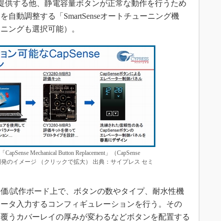
e MBR）を提供する他、静電容量ボタンが正常な動作を行うため
動調整する「SmartSenseオートチューニング機
ーニングも選択可能）。
 Mechanical Button Replacement」（CapSense
発のイメージ （クリックで拡大） 出典：サイプレス セミ
価/試作ボード上で、ボタンの数やタイプ、耐水性機
メータ入力するコンフィギュレーションを行う。その
を覆うカバーレイの厚みが変わるなどボタンを配置する