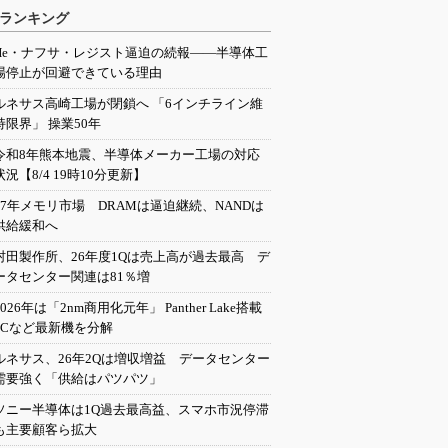
ランキング
He・ナフサ・レジスト逼迫の続報――半導体工
場停止が回避できている理由
ルネサス高崎工場が閉鎖へ 「6インチライン維
持限界」 操業50年
令和8年熊本地震、半導体メーカー工場の対応
状況【8/4 19時10分更新】
27年メモリ市場 DRAMは逼迫継続、NANDは
供給緩和へ
村田製作所、26年度1Qは売上高が過去最高 デ
ータセンター関連は81％増
2026年は「2nm商用化元年」 Panther Lake搭載
PCなど最新機を分解
ルネサス、26年2Qは増収増益 データセンター
需要強く「供給はパツパツ」
ソニー半導体は1Q過去最高益、スマホ市況停滞
も主要顧客ら拡大