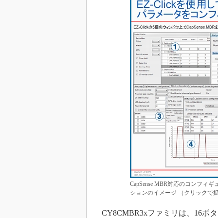
CapSense MBR対応のコンフ
ションのイメージ （クリックで拡
CY8CMBR3xファミリは、16ボタン