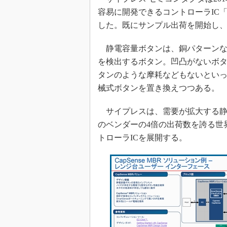
光伝送技
容易に開発できるコントローラIC「Ca
“異端児
した。既にサンプル出荷を開始し、2
改革、執
イノベー
静電容量ボタンは、銅パターンな
JASA発
を検出するボタン。凹凸がないボ
タンのような摩耗などもないとい
IHSア
械式ボタンを置き換えつつある。
「英語に
ための新
サイプレスは、需要が拡大する静電
のベンダーの4倍の出荷数を誇る世
トローラICを展開する。