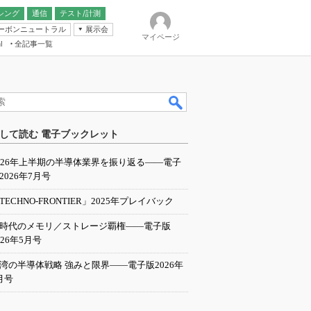
シング
通信
テスト/計測
ーボンニュートラル
展示会
マイページ
全記事一覧
l
ンピューティング
して読む 電子ブックレット
IER
026年上半期の半導体業界を振り返る――電子
2026年7月号
TECHNO-FRONTIER」2025年プレイバック
I時代のメモリ／ストレージ覇権――電子版
026年5月号
湾の半導体戦略 強みと限界――電子版2026年
月号