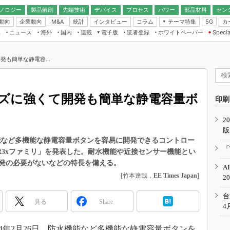
ノロジー
製品解剖
先端技術
デバイス
プロセス
パワー
部品材料
セン
動向
企業動向
統計
インタビュー
コラム
テーマ特集
カ
M&A
5G
ギー
ナログ
無線
集
ニュース
海外
国内
連載
電子版
読者登録
ホワイトペーパー
Specia
フィジカルAI
IoT・エッジコ
モリ
EXPO
Microchip情報
ストレージ通信
EE Times Japan×EDN Japan統合電
エッジAI
子版
I
SEMICON Japan
も簡単な静電容...
デバイス通信
パワーエレクトロニクス
電子ブックレット
イコン
CEATEC
のナノフォーカス
半導体後工程
GA
EdgeTech＋
業界スコープ
ズに強くて開発も簡単な静電容量ボ
読者調査（EE Times Research）
印刷
TECHNO-FRONT
のエレ・組み込みプレイバ
カーボンニュートラル
2
人とくるま展
版
IoT
直前エンジニアの社会人大
能など多機能な静電容量ボタンを容易に開発できるコントロー
電源設計（EDN Japan）
「
8CMBR3xファミリ」を発表した。耐水機能や近接センサー機能とい
数字」で回してみよう
エレクトロニクス入門（EDN
発の必要がないなどの特長を備える。
A
Japan）
ード ～Behind the
[竹本達哉，
EE Times Japan
]
2
rd
年で起こったこと、次の10年
台
見る
Share
こと
4
で探るアジアの新トレンド
4年2月26日、防水機能など多機能な静電容量ボタンを