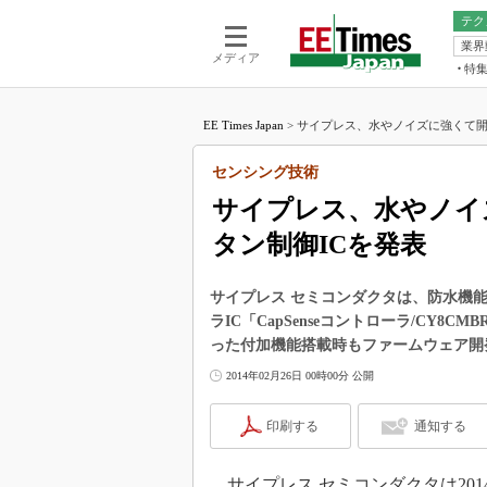
テク
業界
電池／エネル
ア
メディア
特
メ
福田昭の
LS
EE Times Japan
>
サイプレス、水やノイズに強くて開発
福田昭の
マ
湯之上隆
センシング技術
FP
大山聡の
サイプレス、水やノイ
大原雄介
タン制御ICを発表
ック
リタイア
学漂流記
サイプレス セミコンダクタは、防水機
ラIC「CapSenseコントローラ/CY
世界を「
った付加機能搭載時もファームウェア開
踊るバズワ
2014年02月26日 00時00分 公開
Buzzwo
この10
印刷する
通知する
で起こる
製品分解
サイプレス セミコンダクタは201