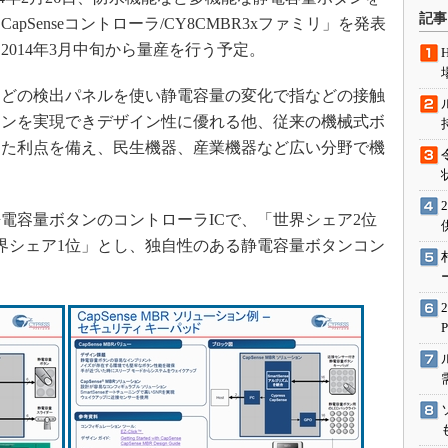
術を知る
記事
pSenseコントローラ/CY8CMBR3xファミリ」を発表
エンジニア”が仕掛けた社内
014年3月中旬から量産を行う予定。
念の180日
ションは日本を救うのか
どの検出パネルを使い静電容量の変化で指などの接触
IoT通信
タンを実現できデザイン性に優れる他、従来の機械式ボ
った利点を備え、民生機器、産業機器など広い分野で機
ナリスト「未来展望」
愛されないエンジニア」の
行動論
容量ボタンのコントローラICで、「世界シェア2位
界シェア1位」とし、独自性のある静電容量ボタンコン