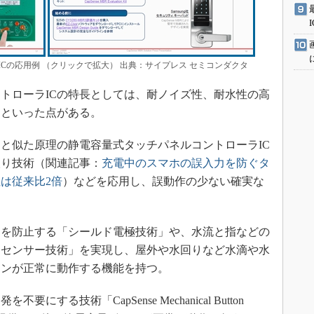
Cの応用例 （クリックで拡大） 出典：サイプレス セミコンダクタ
トローラICの特長としては、耐ノイズ性、耐水性の高
易といった点がある。
と似た原理の静電容量式タッチパネルコントローラIC
取り技術（関連記事：
充電中のスマホの誤入力を防ぐタ
は従来比2倍
）などを応用し、誤動作の少ない確実な
を防止する「シールド電極技術」や、水流と指などの
ドセンサー技術」を実現し、屋外や水回りなど水滴や水
タンが正常に動作する機能を持つ。
る技術「CapSense Mechanical Button