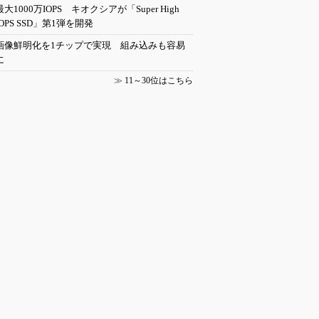
最大1000万IOPS キオクシアが「Super High
IOPS SSD」第1弾を開発
画像鮮明化を1チップで実現 組み込みも容易
に
≫
11～30位はこちら