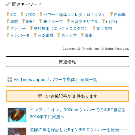
関連キーワード
SiC
|
NEDO
|
パワー半導体（エレクトロニクス）
|
自動車
|
車載
|
IGBT
|
JRグループ
|
三菱マテリアル
|
山手線
|
デンソー
|
材料技術（エレクトロニクス）
|
富士電機
|
インバータ
|
三菱電機
|
東京大学
|
電車
Copyright © ITmedia, Inc. All Rights Reserved.
関連情報
EE Times Japan『パワー半導体』 連載一覧
新しい連載記事が 8 件あります
インフィニオン、300mmウエハーでのIGBT量産を
2014年中に実施へ
欠陥の量を保証した6インチSiCウエハーを発売――