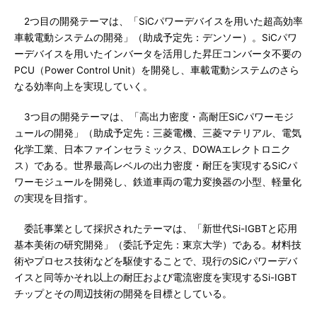
2つ目の開発テーマは、「SiCパワーデバイスを用いた超高効率
車載電動システムの開発」（助成予定先：デンソー）。SiCパワ
ーデバイスを用いたインバータを活用した昇圧コンバータ不要の
PCU（Power Control Unit）を開発し、車載電動システムのさら
なる効率向上を実現していく。
3つ目の開発テーマは、「高出力密度・高耐圧SiCパワーモジ
ュールの開発」（助成予定先：三菱電機、三菱マテリアル、電気
化学工業、日本ファインセラミックス、DOWAエレクトロニク
ス）である。世界最高レベルの出力密度・耐圧を実現するSiCパ
ワーモジュールを開発し、鉄道車両の電力変換器の小型、軽量化
の実現を目指す。
委託事業として採択されたテーマは、「新世代Si-IGBTと応用
基本美術の研究開発」（委託予定先：東京大学）である。材料技
術やプロセス技術などを駆使することで、現行のSiCパワーデバ
イスと同等かそれ以上の耐圧および電流密度を実現するSi-IGBT
チップとその周辺技術の開発を目標としている。