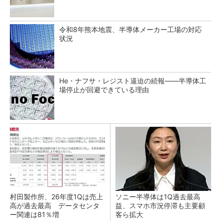
令和8年熊本地震、半導体メーカー工場の対応
状況
He・ナフサ・レジスト逼迫の続報――半導体工
場停止が回避できている理由
村田製作所、26年度1Qは売上
ソニー半導体は1Q過去最高
高が過去最高 データセンタ
益、スマホ市況停滞も主要顧
ー関連は81％増
客ら拡大