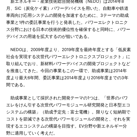
新エネルギー・産業技術総合開発機構（NEDO）は2014年8
月、SiC（炭化ケイ素）パワーデバイスを用いた、自動車や鉄道
車両向け応用システムの開発を加速するために、3テーマの助成
事業と1件の委託事業を行うと発表した。パワーエレクトロニク
ス分野における日本の技術的優位性を確保すると同時に、パワー
デバイスの用途を拡大するのが狙いである。
NEDOは、2009年度より、2019年度を最終年度とする「低炭素
社会を実現する次世代パワーエレクトロニクスプロジェクト」に
取り組んでおり、新材料パワーデバイスの開発プロジェクトなど
を推進してきた。今回の事業もこの一環で、助成事業は2014年
度より最大6年間、委託事業は2014年度より2016年度までの3年
間である。
助成事業として採択された開発テーマの1つは、「世界のパワ
エレをけん引する次世代パワーモジュール研究開発と日本型エコ
システムの構築」（助成予定先：富士電機）。限りなく短納期で
コストを節減できる次世代パワーモジュールの開発と、それを実
現するエコシステムの構築を目指す。EV分野や新エネルギー分
野に適用していく考えだ。