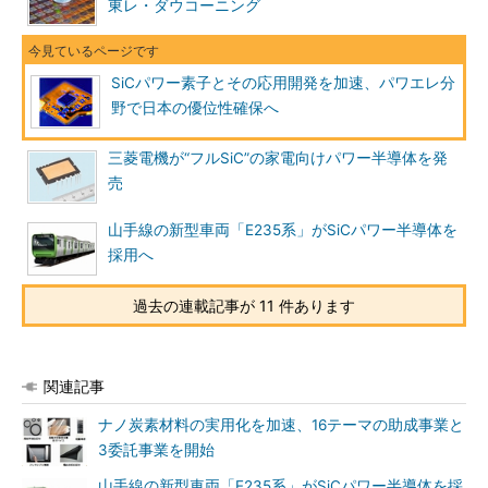
東レ・ダウコーニング
SiCパワー素子とその応用開発を加速、パワエレ分
野で日本の優位性確保へ
三菱電機が“フルSiC”の家電向けパワー半導体を発
売
山手線の新型車両「E235系」がSiCパワー半導体を
採用へ
過去の連載記事が 11 件あります
関連記事
ナノ炭素材料の実用化を加速、16テーマの助成事業と
3委託事業を開始
山手線の新型車両「E235系」がSiCパワー半導体を採