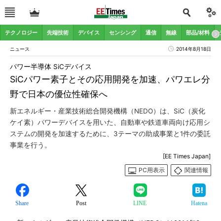
テクノロジー
先端技術
デバイス
センシング
通信
無線
部品/材料
ニュース
2014年8月18日
パワー半導体 SiCデバイス
SiCパワー素子とその応用開発を加速、パワエレ分
野で日本の優位性確保へ
新エネルギー・産業技術総合開発機構（NEDO）は、SiC（炭化
ケイ素）パワーデバイスを用いた、自動車や鉄道車両向け応用シ
ステムの開発を加速するために、3テーマの助成事業と1件の委託
事業を行う。
[EE Times Japan]
PC用表示
関連情報
Share
Post
LINE
Hatena