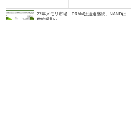
27年メモリ市場 DRAMは逼迫継続、NANDは
供給緩和へ
マイクロン、AI需要で広島工場増強へ起工式
1.5兆円投資
画像鮮明化を1チップで実現 組み込みも容易
に