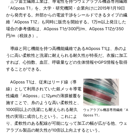
三ツ冨士繊維工業は、導電性を持つウェアラブル機器専用繊維
「AGposs T1」を、大学・研究機関・企業向けに2015年1月19日
から発売する。外部からの電波干渉をシールドできるタイプの繊
維「AGposs T1Z」も同時に販売を開始する。1万m以上発注した
場合の参考価格は、AGposs T1が300円/m、AGposs T1Zが350
円/m（税抜き）。
導線と同じ機能を持つ高機能繊維であるAGposs T1は、糸のよ
うに高い柔軟性と洗濯に耐えられる耐久性が特長だ。衣服に加工
すれば、心拍数、血圧、呼吸量などの生体情報やGPS情報を取得
することができる。
AGposs T1は、従来はリード線（導
線）として利用されていた銀メッキ導電
性繊維「AGposs」に12μmの薄膜被覆を
施すことで、糸のような高い柔軟性と、
1000回以上の洗濯にも耐えられる耐久
ウェアラブル機器専用繊維「A
Gposs T1」
性の実現に成功したという。これによ
り、柔軟性のある配線が可能になって加工の幅が広がる他、ウェ
アラブル製品の耐久性が10倍以上向上するという。