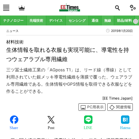
テクノロジー
先端技術
デバイス
センシング
通信
無線
部品/材料
ニュース
2015年1月20日
材料技術
生体情報を取れる衣服も実現可能に、導電性を持
つウェアラブル専用繊維
三ツ冨士繊維工業の「AGposs T1」は、リード線（導線）として
利用されていた銀メッキ導電性繊維を薄膜で覆った、ウェアラブ
ル専用繊維である。生体情報やGPS情報を取得できる衣服などを
作ることができる。
[EE Times Japan]
PC用表示
関連情報
Share
Post
LINE
Hatena