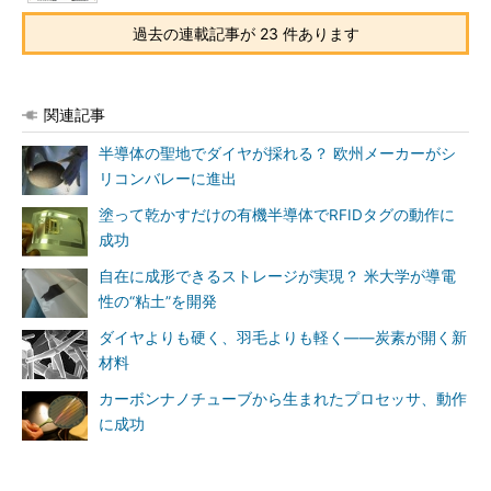
過去の連載記事が 23 件あります
関連記事
半導体の聖地でダイヤが採れる？ 欧州メーカーがシ
リコンバレーに進出
塗って乾かすだけの有機半導体でRFIDタグの動作に
成功
自在に成形できるストレージが実現？ 米大学が導電
性の“粘土”を開発
ダイヤよりも硬く、羽毛よりも軽く――炭素が開く新
材料
カーボンナノチューブから生まれたプロセッサ、動作
に成功