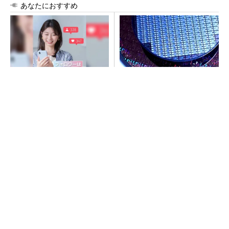
あなたにおすすめ
SNSアカウントを着実に成
令和8年熊本地震、半導体メー
長。実はみんなココ使ってま
カー工場の対応状況
す。
PR(Dreaw合同会社)
SNSアカウントを着実に成長。実はみんなココ
使ってます。
PR(Dreaw合同会社)
ルネサス高崎工場が閉鎖へ 「6インチライン維
持限界」 操業50年