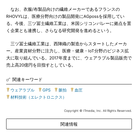
なお、衣服/布製品向けの繊維メーカーであるフランスの
RHOVYLは、医療分野向けの製品開発にAGpossを採用してい
る。今後、三ツ冨士繊維工業は、米国シリコンバレーに拠点を置
く企業とも連携し、さらなる研究開発を進めるという。
三ツ冨士繊維工業は、西陣織の製造からスタートしたメーカ
ー。産業資材分野に注力し、医療・健康・IoT分野のビジネス拡
大に取り組んでいる。2017年度までに、ウェアラブル製品販売で
売上高20億円を目指すとしている。
関連キーワード
ウェアラブル
|
GPS
|
脈拍
|
血圧
|
材料技術（エレクトロニクス）
Copyright © ITmedia, Inc. All Rights Reserved.
関連情報