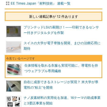
EE Times Japan『材料技術』 連載一覧
新しい連載記事が 12 件あります
プリンテッドLSIの幕開け！――印刷できるセンサ
ー付きデジタルタグを作製
スイスの大学が電子脊髄を開発、まひの治療応用に
期待
生体情報を取れる衣服も実現可能に、導電性を持
つウェアラブル専用繊維
自在に成形できるストレージが実現？ 米大学が導
電性の“粘土”を開発
ナノ炭素材料の実用化を加速、16テーマの助成事業
と3委託事業を開始