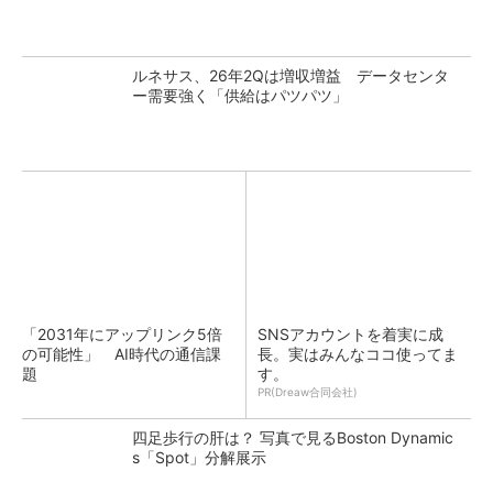
ルネサス、26年2Qは増収増益 データセンタ
ー需要強く「供給はパツパツ」
「2031年にアップリンク5倍
SNSアカウントを着実に成
の可能性」 AI時代の通信課
長。実はみんなココ使ってま
題
す。
PR(Dreaw合同会社)
四足歩行の肝は？ 写真で見るBoston Dynamic
s「Spot」分解展示