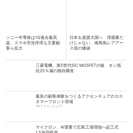
ソニー半導体は1Q過去最高
日本を資源大国へ 埋蔵量だ
益、スマホ市況停滞も主要顧
けじゃない、南鳥島レアアー
客ら拡大
ス泥の価値
三菱電機、第5世代SiC MOSFETの核 オン抵
抗25％減の独自構造
最良の顧客体験をつくるアクセンチュアのカス
タマーフロント領域
PR(アクセンチュア)
マイクロン、AI需要で広島工場増強へ起工式
1.5兆円投資