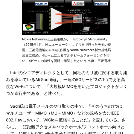
Nokia Networksと三菱電機が、「Brooklyn 5G Summit」
（2015年4月、米ニューヨーク）にて共同で行ったデモの概
要。三菱電機製のAPAA試作機をNokia Networks製の基地局
装置に接続。4ビームによるマルチビームフォーミングを行
い、4ビームの特性を同時に確認したという 出典：三菱電機
Intelのシニアディレクタとして、同社のミリ波に関する取り組
みを率いているAli Sadri氏は、一連の5Gサービスの1つである高
度なWi-Fiについて、「大規模MIMOを用いたプロジェクトがいく
つか進行中である」と述べた。
Sadri氏は電子メールのやり取りの中で、「そのうちの1つは、
マルチユーザーMIMO（MU－MIMO）などの規格を含むIEEE
802.11ayにおいて、WiGigを拡張することだ」と記している。さ
らに、「短距離アクセスやバックホール/フロントホール向けと
して、128以上のアンテナ素子を搭載した大型アレイにも注目し