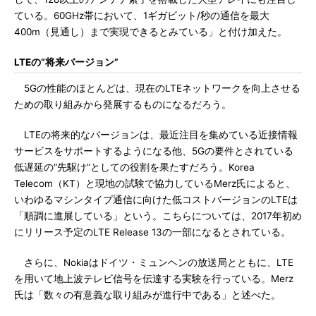
ている。60GHz帯において、1ギガビット/秒の通信を最大
400m（見通し）まで実現できるとみている」と付け加えた。
LTEの“将来バージョン”
5Gの性能のほとんどは、現在のLTEネットワークを向上させる
ための取り組みから発展するものになるだろう。
LTEの将来的なバージョンは、最近注目を集めている近接情報
サービスをサポートするようになる他、5Gの要件とされている
低遅延の“先駆け”としての役割を果たすだろう。Korea
Telecom（KT）と現地の試験で協力しているMerz氏によると、
いわゆるマシンタイプ通信に向けた低コストバージョンのLTEは
「順調に進展している」という。こちらについては、2017年初め
にリリース予定のLTE Release 13の一部になるとされている。
さらに、Nokiaはドイツ・ミュンヘンの放送局とともに、LTE
を用いて地上波テレビ信号を伝達する実験を行っている。Merz
氏は「数々の有意義な取り組みが進行中である」と述べた。