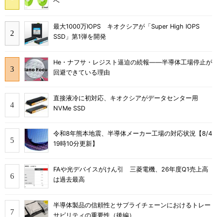
へ
最大1000万IOPS キオクシアが「Super High IOPS
SSD」第1弾を開発
He・ナフサ・レジスト逼迫の続報――半導体工場停止が
回避できている理由
直接液冷に初対応、キオクシアがデータセンター用
NVMe SSD
令和8年熊本地震、半導体メーカー工場の対応状況【8/4
19時10分更新】
FAや光デバイスがけん引 三菱電機、26年度Q1売上高
は過去最高
半導体製品の信頼性とサプライチェーンにおけるトレー
サビリティの重要性（後編）