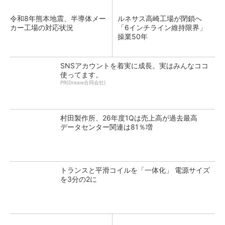
令和8年熊本地震、半導体メー
ルネサス高崎工場が閉鎖へ
カー工場の対応状況
「6インチライン維持限界」
操業50年
SNSアカウントを着実に成長。実はみんなココ
使ってます。
PR(Dreaw合同会社)
村田製作所、26年度1Qは売上高が過去最高
データセンター関連は81％増
トランスと平滑コイルを「一体化」 電源サイズ
を3分の2に