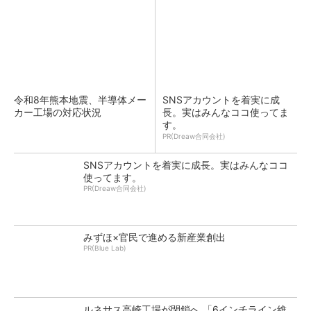
令和8年熊本地震、半導体メー
SNSアカウントを着実に成
カー工場の対応状況
長。実はみんなココ使ってま
す。
PR(Dreaw合同会社)
SNSアカウントを着実に成長。実はみんなココ
使ってます。
PR(Dreaw合同会社)
みずほ×官民で進める新産業創出
PR(Blue Lab)
ルネサス高崎工場が閉鎖へ 「6インチライン維