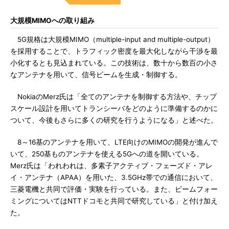
大規模MIMOへの取り組み
5G規格は大規模MIMO（multiple-input and multiple-output）
を採用することで、トラフィック密度を最大化しながら干渉を最
小化するとも見込まれている。この技術は、数十から数百の小さ
なアンテナを用いて、信号ビームを生成・制御する。
NokiaのMerz氏は「全てのアンテナを制御する方法や、チップ
スケール設計を用いてトランシーバをどのように準備するのかに
ついて、今後もさらに多くの研究を行うようになる」と述べた。
8～16基のアンテナを用いて、LTE向けのMIMOの開発が進んで
いて、250基ものアンテナを使える5Gへの道を開いている。
Merz氏は「われわれは、多素子アクティブ・フェーズド・アレ
イ・アンテナ（APAA）を用いた、3.5GHz帯での通信において、
三菱電機と共同で評価・実験を行っている。また、ビームフォー
ミングについてはNTTドコモと共同で研究している」と付け加え
た。