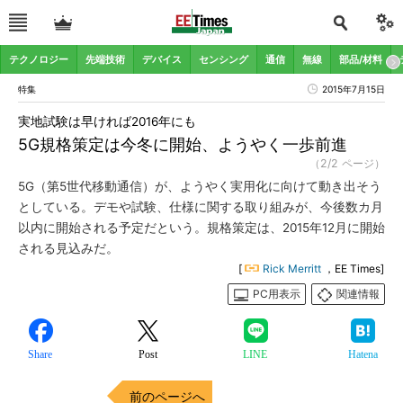
テクノロジー
先端技術
デバイス
センシング
通信
無線
部品/材料
特集
2015年7月15日
実地試験は早ければ2016年にも
5G規格策定は今冬に開始、ようやく一歩前進
（2/2 ページ）
5G（第5世代移動通信）が、ようやく実用化に向けて動き出そう
としている。デモや試験、仕様に関する取り組みが、今後数カ月
以内に開始される予定だという。規格策定は、2015年12月に開始
される見込みだ。
[
Rick Merritt
，EE Times]
PC用表示
関連情報
Share
Post
LINE
Hatena
前のページへ