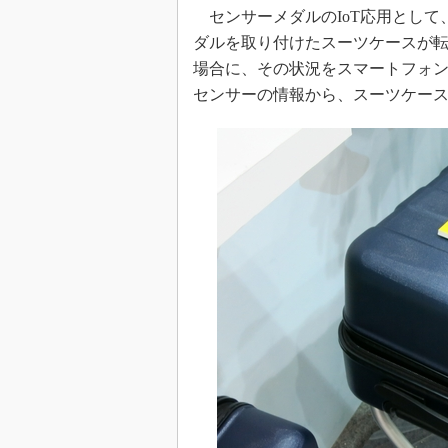
光伝送技
センサーメダルのIoT応用として
“異端児
ダルを取り付けたスーツケースが
改革、執
場合に、その状況をスマートフォ
イノベー
センサーの情報から、スーツケー
JASA発
IHSア
「英語に
ための新