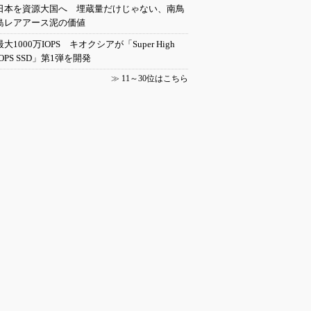
日本を資源大国へ 埋蔵量だけじゃない、南鳥
島レアアース泥の価値
最大1000万IOPS キオクシアが「Super High
IOPS SSD」第1弾を開発
≫
11～30位はこちら