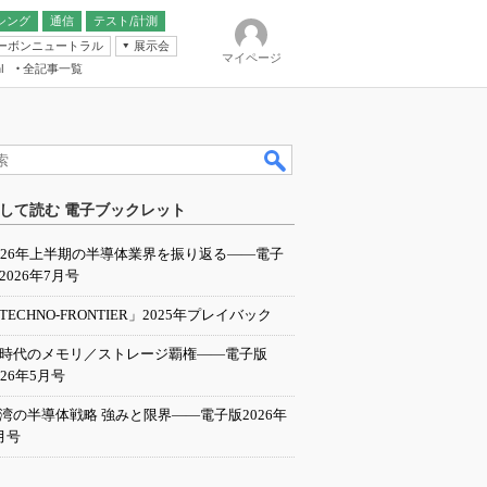
シング
通信
テスト/計測
ーボンニュートラル
展示会
マイページ
全記事一覧
l
ンピューティング
して読む 電子ブックレット
IER
026年上半期の半導体業界を振り返る――電子
2026年7月号
TECHNO-FRONTIER」2025年プレイバック
I時代のメモリ／ストレージ覇権――電子版
026年5月号
湾の半導体戦略 強みと限界――電子版2026年
月号