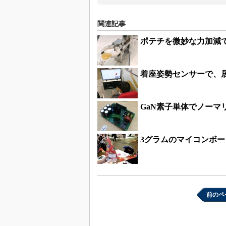
関連記事
ポテチを微妙な力加減
着座姿勢センサーで、
GaN素子単体でノーマリ
3グラムのマイコンボ
前のペ