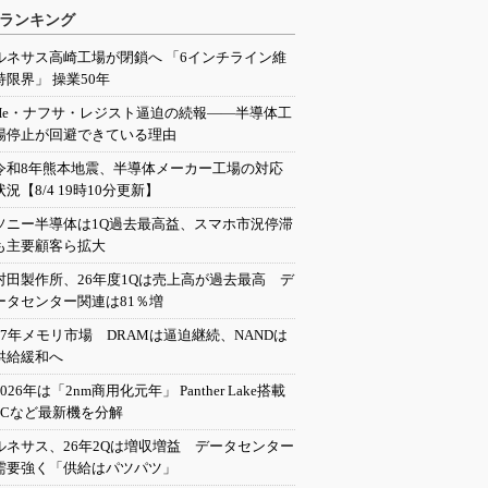
ランキング
ルネサス高崎工場が閉鎖へ 「6インチライン維
持限界」 操業50年
He・ナフサ・レジスト逼迫の続報――半導体工
場停止が回避できている理由
令和8年熊本地震、半導体メーカー工場の対応
状況【8/4 19時10分更新】
ソニー半導体は1Q過去最高益、スマホ市況停滞
も主要顧客ら拡大
村田製作所、26年度1Qは売上高が過去最高 デ
ータセンター関連は81％増
27年メモリ市場 DRAMは逼迫継続、NANDは
供給緩和へ
2026年は「2nm商用化元年」 Panther Lake搭載
PCなど最新機を分解
ルネサス、26年2Qは増収増益 データセンター
需要強く「供給はパツパツ」