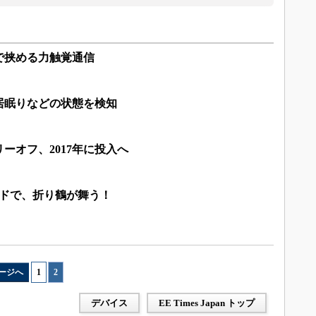
で挟める力触覚通信
居眠りなどの状態を検知
ーオフ、2017年に投入へ
ードで、折り鶴が舞う！
ージへ
1
|
2
デバイス
EE Times Japan トップ