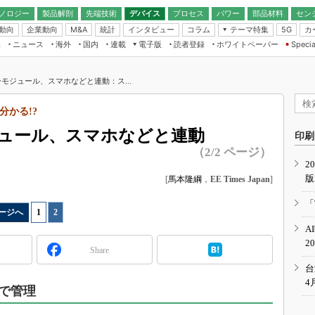
ノロジー
製品解剖
先端技術
デバイス
プロセス
パワー
部品材料
セン
動向
企業動向
統計
インタビュー
コラム
テーマ特集
カ
M&A
5G
ギー
ナログ
無線
集
ニュース
海外
国内
連載
電子版
読者登録
ホワイトペーパー
Specia
フィジカルAI
IoT・エッジコ
モリ
EXPO
Microchip情報
ストレージ通信
EE Times Japan×EDN Japan統合電
エッジAI
子版
I
SEMICON Japan
モジュール、スマホなどと連動：ス...
デバイス通信
パワーエレクトロニクス
電子ブックレット
イコン
CEATEC
のナノフォーカス
かる!?
半導体後工程
GA
EdgeTech＋
業界スコープ
ュール、スマホなどと連動
読者調査（EE Times Research）
印刷
TECHNO-FRONT
のエレ・組み込みプレイバ
（2/2 ページ）
カーボンニュートラル
2
人とくるま展
版
IoT
[
馬本隆綱
，
EE Times Japan
]
直前エンジニアの社会人大
電源設計（EDN Japan）
「
ージへ
1
|
2
数字」で回してみよう
エレクトロニクス入門（EDN
A
Japan）
ード ～Behind the
2
rd
Share
年で起こったこと、次の10年
台
こと
4
で管理
で探るアジアの新トレンド