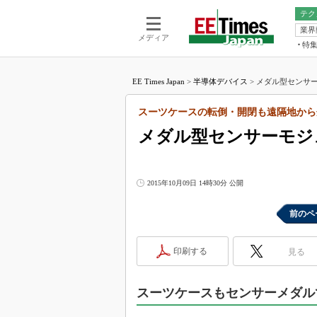
テク
業界
電池／エネル
ア
メディア
特
メ
福田昭の
LS
EE Times Japan
>
半導体デバイス
>
メダル型センサー
福田昭の
マ
湯之上隆
スーツケースの転倒・開閉も遠隔地から分
FP
大山聡の
メダル型センサーモジ
大原雄介
ック
リタイア
2015年10月09日 14時30分 公開
学漂流記
前のペ
世界を「
踊るバズワ
Buzzwo
印刷する
見る
この10
で起こる
スーツケースもセンサーメダル
製品分解