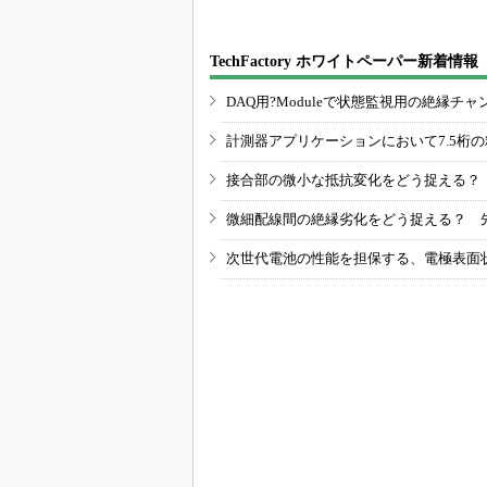
TechFactory ホワイトペーパー新着情報
DAQ用?Moduleで状態監視用の絶縁
計測器アプリケーションにおいて7.5桁
接合部の微小な抵抗変化をどう捉える？
微細配線間の絶縁劣化をどう捉える？ 
次世代電池の性能を担保する、電極表面