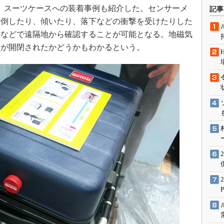
術を知る
、スーツケースへの装着事例も紹介した。センサーメ
記事
エンジニア”が仕掛けた社内
転倒したり、傾いたり、落下などの衝撃を受けたりした
念の180日
ンなどで遠隔地から確認することが可能となる。地磁気
ションは日本を救うのか
スが開閉されたかどうかもわかるという。
IoT通信
ナリスト「未来展望」
愛されないエンジニア」の
行動論