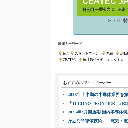
＞＞↑↑↑
関連キーワード
IoT
|
スマートフォン
|
無線
|
活動
CEATEC
|
無線通信技術（エレクトロニ
おすすめホワイトペーパー
2026年上半期の半導体業界を振
「TECHNO-FRONTIER」2
2026年3月期通期 国内半導体
身近な半導体技術 ～電気・電