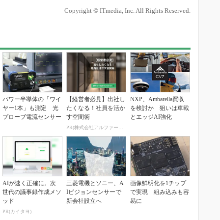
Copyright © ITmedia, Inc. All Rights Reserved.
パワー半導体の「ワイ
【経営者必見】出社し
NXP、Ambarella買収
ヤー1本」も測定 光
たくなる！社員を活か
を検討か 狙いは車載
プローブ電流センサー
す空間術
とエッジAI強化
PR(株式会社アルファーテクノ)
AIが速く正確に。次
三菱電機とソニー、A
画像鮮明化を1チップ
世代の議事録作成メソ
Iビジョンセンサーで
で実現 組み込みも容
ッド
新会社設立へ
易に
PR(カイタヨ)