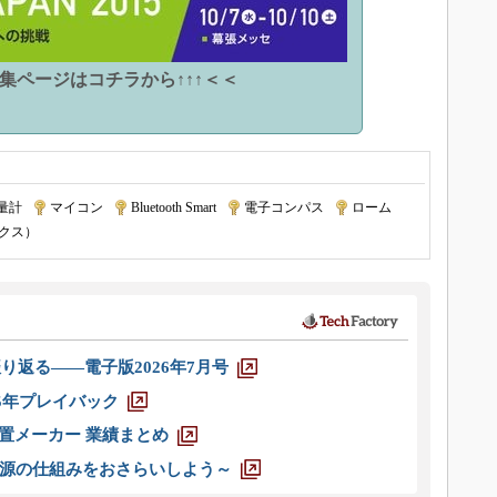
特集ページはコチラから↑↑↑＜＜
量計
|
マイコン
|
Bluetooth Smart
|
電子コンパス
|
ローム
|
クス）
り返る――電子版2026年7月号
025年プレイバック
装置メーカー 業績まとめ
源の仕組みをおさらいしよう～