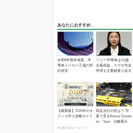
あなたにおすすめ
令和8年熊本地震、半
ソニー半導体は1Q過
導体メーカー工場の対
去最高益、スマホ市況
応状況
停滞も主要顧客ら拡大
【最新版】2026年のオ
四足歩行の肝は？ 写
フィス作り攻略ガイド
真で見るBoston Dynam
ics「Spot」分解展示
PR(株式会社アルファーテクノ)