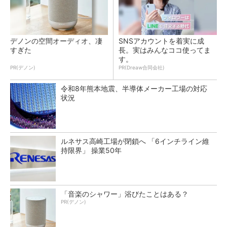
デノンの空間オーディオ、凄
SNSアカウントを着実に成
すぎた
長。実はみんなココ使ってま
す。
PR(デノン)
PR(Dreaw合同会社)
令和8年熊本地震、半導体メーカー工場の対応
状況
ルネサス高崎工場が閉鎖へ 「6インチライン維
持限界」 操業50年
「音楽のシャワー」浴びたことはある？
PR(デノン)