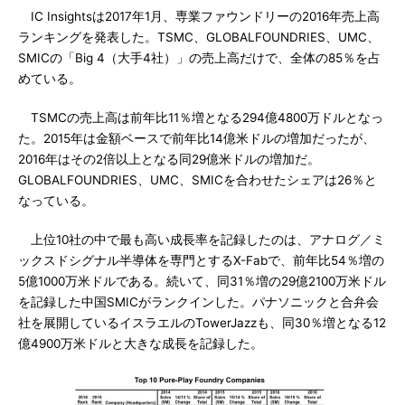
IC Insightsは2017年1月、専業ファウンドリーの2016年売上高
ランキングを発表した。TSMC、GLOBALFOUNDRIES、UMC、
SMICの「Big 4（大手4社）」の売上高だけで、全体の85％を占
めている。
TSMCの売上高は前年比11％増となる294億4800万ドルとなっ
た。2015年は金額ベースで前年比14億米ドルの増加だったが、
2016年はその2倍以上となる同29億米ドルの増加だ。
GLOBALFOUNDRIES、UMC、SMICを合わせたシェアは26％と
なっている。
上位10社の中で最も高い成長率を記録したのは、アナログ／ミ
ックスドシグナル半導体を専門とするX-Fabで、前年比54％増の
5億1000万米ドルである。続いて、同31％増の29億2100万米ドル
を記録した中国SMICがランクインした。パナソニックと合弁会
社を展開しているイスラエルのTowerJazzも、同30％増となる12
億4900万米ドルと大きな成長を記録した。