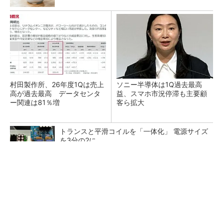
村田製作所、26年度1Qは売上
ソニー半導体は1Q過去最高
高が過去最高 データセンタ
益、スマホ市況停滞も主要顧
ー関連は81％増
客ら拡大
トランスと平滑コイルを「一体化」 電源サイズ
を3分の2に
SNSアカウントを着実に成長。実はみんなココ
使ってます。
PR(Dreaw合同会社)