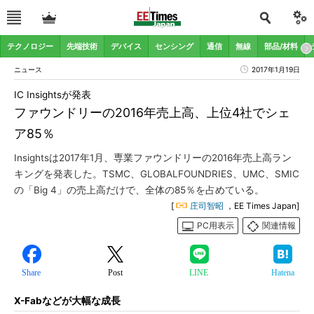
テクノロジー
先端技術
デバイス
センシング
通信
無線
部品/材料
ニュース
2017年1月19日
IC Insightsが発表
ファウンドリーの2016年売上高、上位4社でシェ
ア85％
Insightsは2017年1月、専業ファウンドリーの2016年売上高ラン
キングを発表した。TSMC、GLOBALFOUNDRIES、UMC、SMIC
の「Big 4」の売上高だけで、全体の85％を占めている。
[
庄司智昭
，EE Times Japan]
PC用表示
関連情報
Share
Post
LINE
Hatena
X-Fabなどが大幅な成長