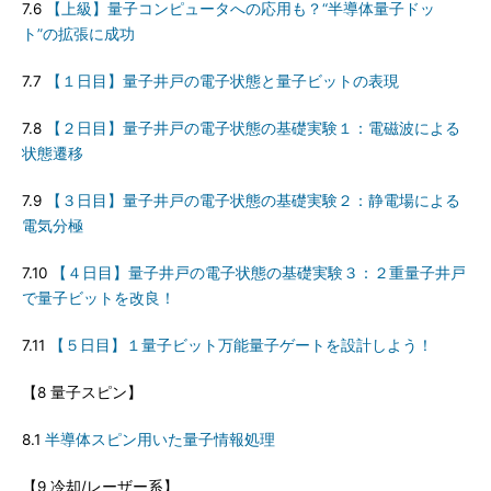
7.6
【上級】量子コンピュータへの応用も？“半導体量子ドッ
ト”の拡張に成功
7.7
【１日目】量子井戸の電子状態と量子ビットの表現
7.8
【２日目】量子井戸の電子状態の基礎実験１：電磁波による
状態遷移
7.9
【３日目】量子井戸の電子状態の基礎実験２：静電場による
電気分極
7.10
【４日目】量子井戸の電子状態の基礎実験３：２重量子井戸
で量子ビットを改良！
7.11
【５日目】１量子ビット万能量子ゲートを設計しよう！
【8 量子スピン】
8.1
半導体スピン用いた量子情報処理
【9 冷却/レーザー系】