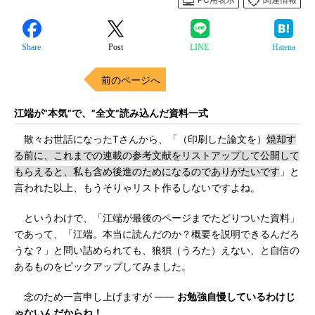
Share
Post
LINE
Hatena
前のページへ
江端が”本気”で、”全文”読み込んだ資料一式
散々お世話になったTさんから、「（印刷した論文を）
焼却す
る前に、これまでの連載の参考文献をリストアップして公開して
もらえると、私も含め後進のためになるのでありがたいです
」と
言われた以上、もうそりゃリスト作るしないですよね。
というわけで、「江端が最後のページまでたどりついた資料」
であって、「江端。本当に読んだのか？概要を説明できるんだろ
うな？」と問い詰められても、狼狽（うろた）えない、と自信の
あるものをピックアップしてみました。
念のため一言申し上げますが ――
お勉強自慢しているわけじ
ゃないんだからね！