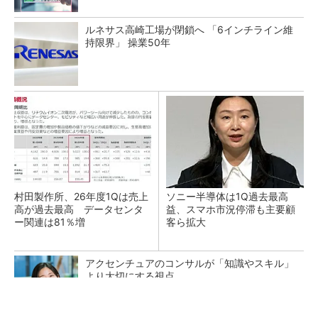
ルネサス高崎工場が閉鎖へ 「6インチライン維
持限界」 操業50年
村田製作所、26年度1Qは売上
ソニー半導体は1Q過去最高
高が過去最高 データセンタ
益、スマホ市況停滞も主要顧
ー関連は81％増
客ら拡大
アクセンチュアのコンサルが「知識やスキル」
より大切にする視点
PR(アクセンチュア)