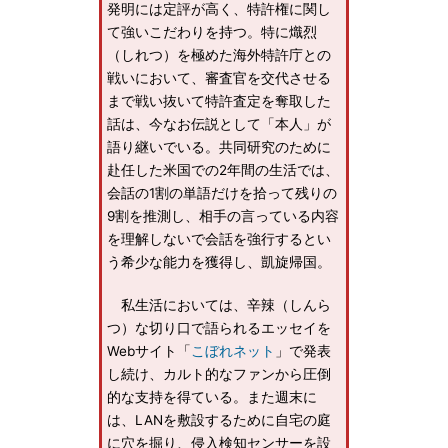
発明には定評が高く、特許権に関し
て強いこだわりを持つ。特に熾烈
（しれつ）を極めた海外特許庁との
戦いにおいて、審査官を交代させる
まで戦い抜いて特許査定を奪取した
話は、今なお伝説として「本人」が
語り継いでいる。共同研究のために
赴任した米国での2年間の生活では、
会話の1割の単語だけを拾って残りの
9割を推測し、相手の言っている内容
を理解しないで会話を強行するとい
う希少な能力を獲得し、凱旋帰国。
私生活においては、辛辣（しんら
つ）な切り口で語られるエッセイを
Webサイト「
こぼれネット
」で発表
し続け、カルト的なファンから圧倒
的な支持を得ている。また週末に
は、LANを敷設するために自宅の庭
に穴を掘り、侵入検知センサーを設