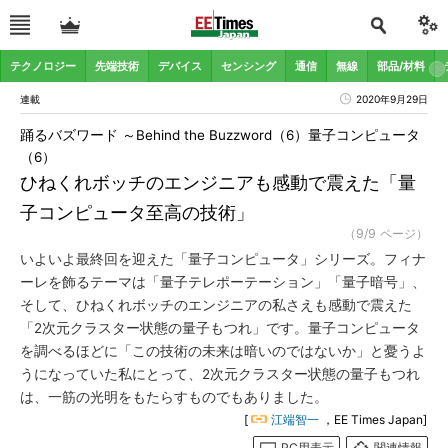
テクノロジー
先端技術
デバイス
センシング
通信
無線
部品/材料
連載
2020年9月29日
踊るバズワード ～Behind the Buzzword（6）量子コンピュータ
（6）
ひねくれボッチのエンジニアも感動で震えた「量
子コンピュータ至高の技術」
（9/9 ページ）
いよいよ最終回を迎えた「量子コンピュータ」シリーズ。フィナ
ーレを飾るテーマは「量子テレポーテーション」「量子暗号」、
そして、ひねくれボッチのエンジニアの私さえも感動で震えた
「2次元クラスター状態の量子もつれ」です。量子コンピュータ
を調べるほどに「この技術の未来は暗いのではないか」と憂うよ
うになっていた私にとって、2次元クラスター状態の量子もつれ
は、一筋の光明をもたらすものでもありました。
[
江端智一
，EE Times Japan]
PC用表示
関連情報