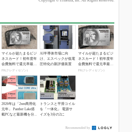
Copyright © ITmedia, Inc. All Rights Reserved.
マイルが超たまるビジ
AI半導体市場に向
マイルが超たまるビジ
ネスカード！初年度年
け、エスペックが低電
ネスカード！初年度年
会費無料で還元率最大
圧特化の新評価装置
会費無料で還元率最大
1.125%
1.125%
PR(クレディセゾン)
PR(クレディセゾン)
2026年は「2nm商用化
トランスと平滑コイル
元年」 Panther Lake搭
を「一体化」 電源サ
載PCなど最新機を分...
イズを3分の2に
Recommended by