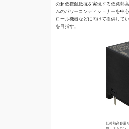
光伝送技
の超低接触抵抗を実現する低発熱高
ムのパワーコンディショナーを中心
“異端児
改革、執
ロール機器などに向けて提供していく
イノベー
を目指す。
JASA発
IHSア
「英語に
ための新
低発熱高容量リ
典：オムロン