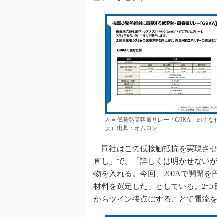
左＝低発熱高容量リレー「G9KA」の主な
大）出典：オムロン
同社はこの低接触抵抗を実現させ
直し」で、「詳しくは明かせない
物を入れる。今回、200Aで開閉
材料を選定した」としている。2つ
からツイン接点にすることで電流