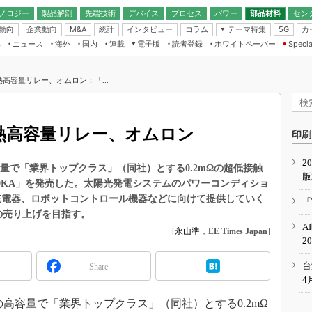
ノロジー
製品解剖
先端技術
デバイス
プロセス
パワー
部品材料
セン
動向
企業動向
統計
インタビュー
コラム
テーマ特集
カ
M&A
5G
ギー
ナログ
無線
集
ニュース
海外
国内
連載
電子版
読者登録
ホワイトペーパー
Specia
フィジカルAI
IoT・エッジコ
モリ
EXPO
Microchip情報
ストレージ通信
EE Times Japan×EDN Japan統合電
エッジAI
子版
I
SEMICON Japan
熱高容量リレー、オムロン：「...
デバイス通信
パワーエレクトロニクス
電子ブックレット
イコン
CEATEC
のナノフォーカス
半導体後工程
GA
EdgeTech＋
業界スコープ
発熱高容量リレー、オムロン
読者調査（EE Times Research）
印刷
TECHNO-FRONT
のエレ・組み込みプレイバ
カーボンニュートラル
2
人とくるま展
高容量で「業界トップクラス」（同社）とする0.2mΩの超低接触
版
IoT
直前エンジニアの社会人大
9KA」を発売した。太陽光発電システムのパワーコンディショ
電源設計（EDN Japan）
充電器、ロボットコントロール機器などに向けて提供していく
「
数字」で回してみよう
上の売り上げを目指す。
エレクトロニクス入門（EDN
A
Japan）
[
永山準
，
EE Times Japan
]
ード ～Behind the
2
rd
年で起こったこと、次の10年
台
Share
こと
4
で探るアジアの新トレンド
Aの高容量で「業界トップクラス」（同社）とする0.2mΩ