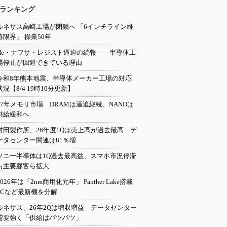
ランキング
ルネサス高崎工場が閉鎖へ 「6インチライン維
持限界」 操業50年
He・ナフサ・レジスト逼迫の続報――半導体工
場停止が回避できている理由
令和8年熊本地震、半導体メーカー工場の対応
状況【8/4 19時10分更新】
27年メモリ市場 DRAMは逼迫継続、NANDは
供給緩和へ
村田製作所、26年度1Qは売上高が過去最高 デ
ータセンター関連は81％増
ソニー半導体は1Q過去最高益、スマホ市況停滞
も主要顧客ら拡大
2026年は「2nm商用化元年」 Panther Lake搭載
PCなど最新機を分解
ルネサス、26年2Qは増収増益 データセンター
需要強く「供給はパツパツ」