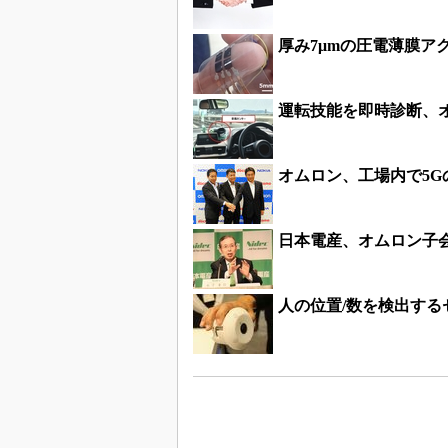
厚み7μmの圧電薄膜ア
運転技能を即時診断、
オムロン、工場内で5G
日本電産、オムロン子
人の位置/数を検出する