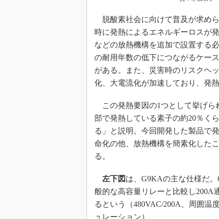
脱酸素社会に向けて普及が求めら
時に発熱によるエネルギーロスが
などの放熱機構を追加で設置する
の耐用年数の低下につながるケー
がある。また、災害時のリスクヘ
化、大電流化が加速しており、発
この発熱要因の1つとして挙げら
部で発熱している素子の約20％く
る」と説明。今回開発した製品で
命化の他、放熱機構を簡素化した
る。
左下図
は、G9KAの主な仕様だ。
般的な高容量リレーと比較し200A
るという（480VAC/200A、周
ュレーション）