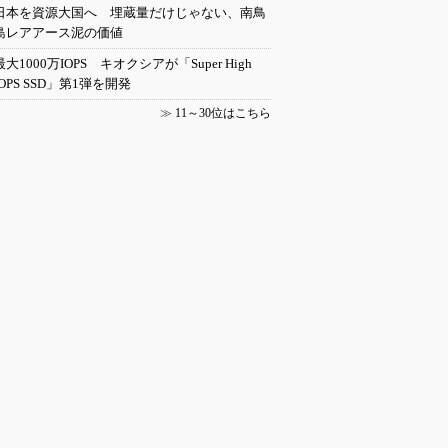
日本を資源大国へ 埋蔵量だけじゃない、南鳥
島レアアース泥の価値
最大1000万IOPS キオクシアが「Super High
IOPS SSD」第1弾を開発
≫
11～30位はこちら