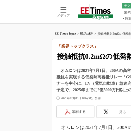
テク
業界
電池／エネル
ア
メディア
特
メ
福田昭の
LS
EE Times Japan
>
部品/材料
>
接触抵抗0.2mΩの低発
福田昭の
マ
湯之上隆
「業界トップクラス」
FP
大山聡の
接触抵抗0.2mΩの低
大原雄介
ック
オムロンは2021年7月1日、200Aの
リタイア
抵抗を実現する低発熱高容量リレー「G
学漂流記
ナーを中心に、EV（電気自動車）急速
世界を「
予定で、2025年までに2億5000万円以
踊るバズワ
2021年07月05日 09時30分 公開
Buzzwo
この10
印刷する
見る
で起こる
製品分解
オムロンは2021年7月1日、200