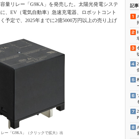
術を知る
容量リレー「G9KA」を発売した。太陽光発電システ
記事
に、EV（電気自動車）急速充電器、ロボットコント
エンジニア”が仕掛けた社内
念の180日
予定で、2025年までに2億5000万円以上の売り上げ
ションは日本を救うのか
IoT通信
ナリスト「未来展望」
愛されないエンジニア」の
行動論
レー「G9KA」（クリックで拡大）出