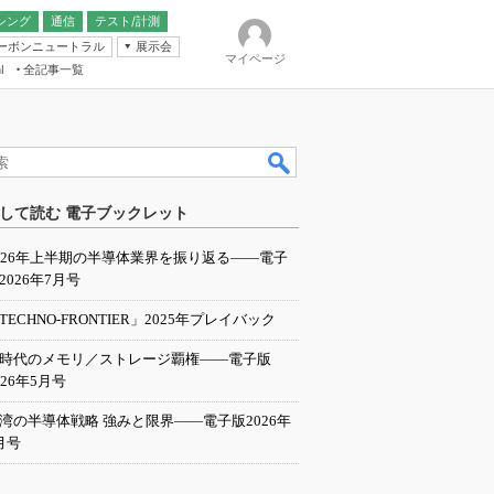
シング
通信
テスト/計測
ーボンニュートラル
展示会
マイページ
全記事一覧
l
ンピューティング
して読む 電子ブックレット
IER
026年上半期の半導体業界を振り返る――電子
2026年7月号
TECHNO-FRONTIER」2025年プレイバック
I時代のメモリ／ストレージ覇権――電子版
026年5月号
湾の半導体戦略 強みと限界――電子版2026年
月号