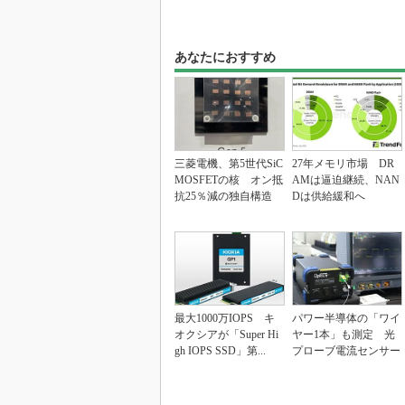
あなたにおすすめ
三菱電機、第5世代SiC
27年メモリ市場 DR
MOSFETの核 オン抵
AMは逼迫継続、NAN
抗25％減の独自構造
Dは供給緩和へ
最大1000万IOPS キ
パワー半導体の「ワイ
オクシアが「Super Hi
ヤー1本」も測定 光
gh IOPS SSD」第...
プローブ電流センサー