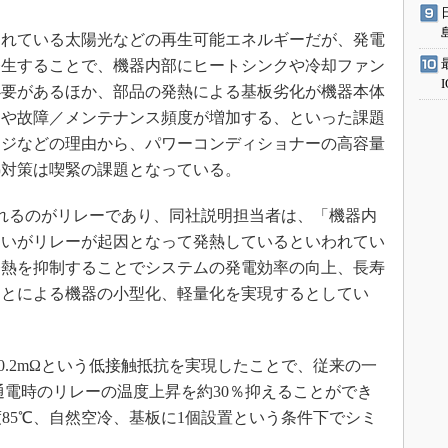
れている太陽光などの再生可能エネルギーだが、発電
発生することで、機器内部にヒートシンクや冷却ファン
必要があるほか、部品の発熱による基板劣化が機器本体
スや故障／メンテナンス頻度が増加する、といった課題
ッジなどの理由から、パワーコンディショナーの高容量
熱対策は喫緊の課題となっている。
れるのがリレーであり、同社説明担当者は、「機器内
らいがリレーが起因となって発熱しているといわれてい
発熱を抑制することでシステムの発電効率の向上、長寿
ことによる機器の小型化、軽量化を実現するとしてい
0.2mΩという低接触抵抗を実現したことで、従来の一
通電時のリレーの温度上昇を約30％抑えることができ
囲温度85℃、自然空冷、基板に1個設置という条件下でシミ