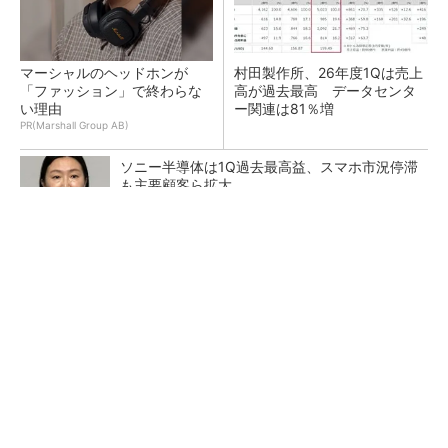
マーシャルのヘッドホンが
村田製作所、26年度1Qは売上
「ファッション」で終わらな
高が過去最高 データセンタ
い理由
ー関連は81％増
PR(Marshall Group AB)
ソニー半導体は1Q過去最高益、スマホ市況停滞
も主要顧客ら拡大
トランスと平滑コイルを「一体化」 電源サイズ
を3分の2に
マイクロン、AI需要で広島工場増強へ起工式
1.5兆円投資