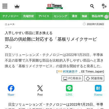
テクノロジー
先端技術
デバイス
センシング
通信
無線
部品/材料
ニュース
2022年1月26日
入手しやすい部品に置き換える
部品の供給難に対応する「基板リメイクサービ
ス」
日立ソリューションズ・テクノロジーは2022年1月25日、半導体
不足の影響で入手困難な部品を比較的入手しやすい部品へと置き
換える「基板リメイクサービス」の提供を開始すると発表した。
[
村尾麻悠子
，EE Times Japan]
PC用表示
関連情報
Share
Post
LINE
Hatena
日立ソリューションズ・テクノロジーは2022年1月25日、半導