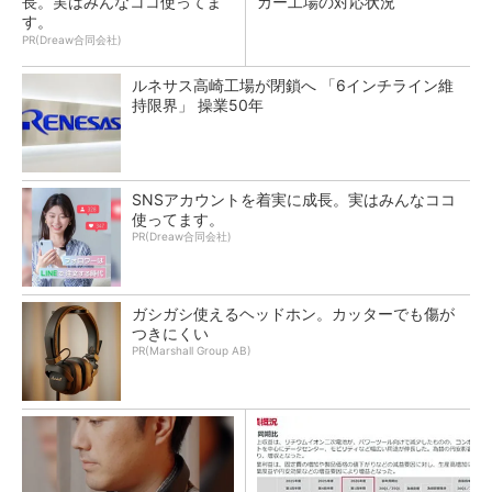
長。実はみんなココ使ってま
カー工場の対応状況
す。
PR(Dreaw合同会社)
ルネサス高崎工場が閉鎖へ 「6インチライン維
持限界」 操業50年
SNSアカウントを着実に成長。実はみんなココ
使ってます。
PR(Dreaw合同会社)
ガシガシ使えるヘッドホン。カッターでも傷が
つきにくい
PR(Marshall Group AB)