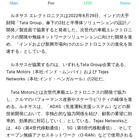
Share
Post
LINE
Hatena
ルネサス エレクトロニクスは2022年6月29日、インドの大手
財閥「Tata Group」傘下の2社と半導体ソリューションの設計／
開発／製造面で協業すると発表した。次世代の車載エレクトロニ
クスの開発や無線ネットワークソリューションに向けた開発を進
め、「インドおよび新興市場向けのエレクトロニクスの進化を加
速する」としている。
ルネサスが協業するのは、いずれもTata Group企業である、
Tata Motors（本社:インド・ムンバイ）および Tejas
Networks（本社:インド・ベンガルール）の2社だ。
Tata Motorsとは次世代車載エレクトロニクスの開発で協力
し、クルマのパフォーマンス改善やスケーラビリティの確保を進
める。ルネサスは、「ADAS（先進運転支援システム）などの新
技術開発において、非独占的な協力関係を結び、顧客の要望に効
率的、効果的に対応していく」としている。Tejas Networksと
は、4G（第4世代移動通信）、5G（第5世代移動通信）、そして
オープン無線アクセスネットワーク（O-RAN）などで使用される