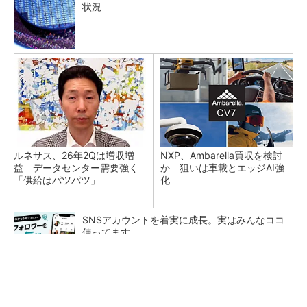
状況
ルネサス、26年2Qは増収増
NXP、Ambarella買収を検討
益 データセンター需要強く
か 狙いは車載とエッジAI強
「供給はパツパツ」
化
SNSアカウントを着実に成長。実はみんなココ
使ってます。
PR(Dreaw合同会社)
想定以上に早い生産再開、10年前の教訓生きる