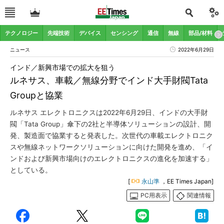
テクノロジー
先端技術
デバイス
センシング
通信
無線
部品/材料
ニュース
2022年6月29日
インド／新興市場での拡大を狙う
ルネサス、車載／無線分野でインド大手財閥Tata
Groupと協業
ルネサス エレクトロニクスは2022年6月29日、インドの大手財
閥「Tata Group」傘下の2社と半導体ソリューションの設計、開
発、製造面で協業すると発表した。次世代の車載エレクトロニク
スや無線ネットワークソリューションに向けた開発を進め、「イ
ンドおよび新興市場向けのエレクトロニクスの進化を加速する」
としている。
[
永山準
，EE Times Japan]
PC用表示
関連情報