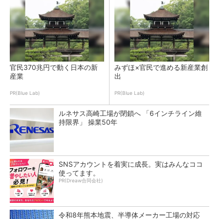
官民370兆円で動く日本の新
みずほ×官民で進める新産業創
産業
出
PR(Blue Lab)
PR(Blue Lab)
ルネサス高崎工場が閉鎖へ 「6インチライン維
持限界」 操業50年
SNSアカウントを着実に成長。実はみんなココ
使ってます。
PR(Dreaw合同会社)
令和8年熊本地震、半導体メーカー工場の対応