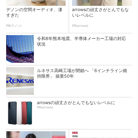
デノンの空間オーディオ、凄
arrowsの頑丈さがとんでもな
すぎた
いレベルに
PR(デノン)
PR(arrows)
令和8年熊本地震、半導体メーカー工場の対応
状況
ルネサス高崎工場が閉鎖へ 「6インチライン維
持限界」 操業50年
arrowsの頑丈さがとんでもないレベルに
PR(arrows)