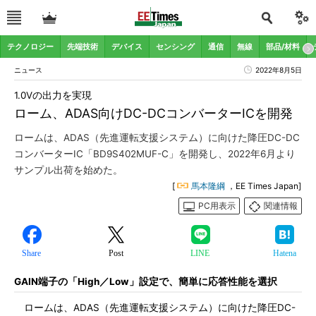
テクノロジー
先端技術
デバイス
センシング
通信
無線
部品/材料
ニュース
2022年8月5日
1.0Vの出力を実現
ローム、ADAS向けDC-DCコンバーターICを開発
ロームは、ADAS（先進運転支援システム）に向けた降圧DC-DC
コンバーターIC「BD9S402MUF-C」を開発し、2022年6月より
サンプル出荷を始めた。
[
馬本隆綱
，EE Times Japan]
PC用表示
関連情報
Share
Post
LINE
Hatena
GAIN端子の「High／Low」設定で、簡単に応答性能を選択
ロームは、ADAS（先進運転支援システム）に向けた降圧DC-