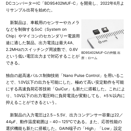
DCコンバーターIC「BD9S402MUF-C」を開発し、2022年6月よ
りサンプル出荷を始めた。
新製品は、車載用のセンサーやカメラ
などを制御するSoC（System on
Chip）やマイコンのセカンダリー電源用
途に適した製品。出力電流は最大4A、
2.2MHzのスイッチング周波数で、0.6V
BD9S402MUF-Cの外観 出
という低い電圧出力まで対応することが
所：ローム
できる。
独自の超高速パルス制御技術「Nano Pulse Control」を用いるこ
とで、1.0V以下の出力を可能にした。極めて高い安定動作を可能
にする高速負荷応答技術「QuiCur」も新たに搭載した。これによ
り、1.0V以下の出力電圧時に負荷電流が変動しても、±5％以内に
抑えることができるという。
新製品の入力電圧は2.5～5.5V、出力コンデンサー容量は22／
44μF、動作温度範囲は－40～125℃である。また、応答性能の
選択機能も新たに搭載した。GAIN端子の「High」「Low」設定