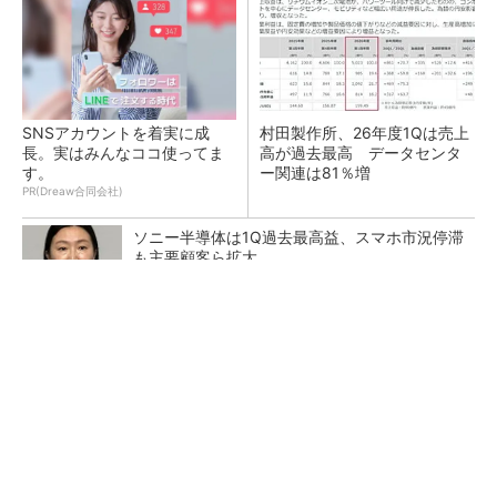
SNSアカウントを着実に成
村田製作所、26年度1Qは売上
長。実はみんなココ使ってま
高が過去最高 データセンタ
す。
ー関連は81％増
PR(Dreaw合同会社)
ソニー半導体は1Q過去最高益、スマホ市況停滞
も主要顧客ら拡大
トランスと平滑コイルを「一体化」 電源サイズ
を3分の2に
マイクロン、AI需要で広島工場増強へ起工式
1.5兆円投資