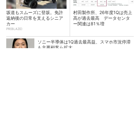
坂道もスムーズに登坂。免許
村田製作所、26年度1Qは売上
返納後の日常を支えるシニア
高が過去最高 データセンタ
カー
ー関連は81％増
PR(BLAZE)
ソニー半導体は1Q過去最高益、スマホ市況停滞
も主要顧客ら拡大
トランスと平滑コイルを「一体化」 電源サイズ
を3分の2に
マイクロン、AI需要で広島工場増強へ起工式
1.5兆円投資