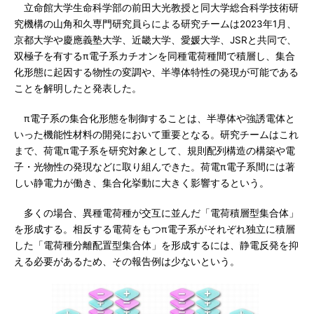
立命館大学生命科学部の前田大光教授と同大学総合科学技術研
究機構の山角和久専門研究員らによる研究チームは2023年1月、
京都大学や慶應義塾大学、近畿大学、愛媛大学、JSRと共同で、
双極子を有するπ電子系カチオンを同種電荷種間で積層し、集合
化形態に起因する物性の変調や、半導体特性の発現が可能である
ことを解明したと発表した。
π電子系の集合化形態を制御することは、半導体や強誘電体と
いった機能性材料の開発において重要となる。研究チームはこれ
まで、荷電π電子系を研究対象として、規則配列構造の構築や電
子・光物性の発現などに取り組んできた。荷電π電子系間には著
しい静電力が働き、集合化挙動に大きく影響するという。
多くの場合、異種電荷種が交互に並んだ「電荷積層型集合体」
を形成する。相反する電荷をもつπ電子系がそれぞれ独立に積層
した「電荷種分離配置型集合体」を形成するには、静電反発を抑
える必要があるため、その報告例は少ないという。