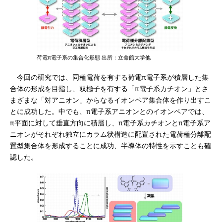
荷電π電子系の集合化形態 出所：立命館大学他
今回の研究では、同種電荷を有する荷電π電子系が積層した集
合体の形成を目指し、双極子を有する「π電子系カチオン」とさ
まざまな「対アニオン」からなるイオンペア集合体を作り出すこ
とに成功した。中でも、π電子系アニオンとのイオンペアでは、
π平面に対して垂直方向に積層し、π電子系カチオンとπ電子系ア
ニオンがそれぞれ独立にカラム状構造に配置された電荷種分離配
置型集合体を形成することに成功、半導体の特性を示すことも確
認した。