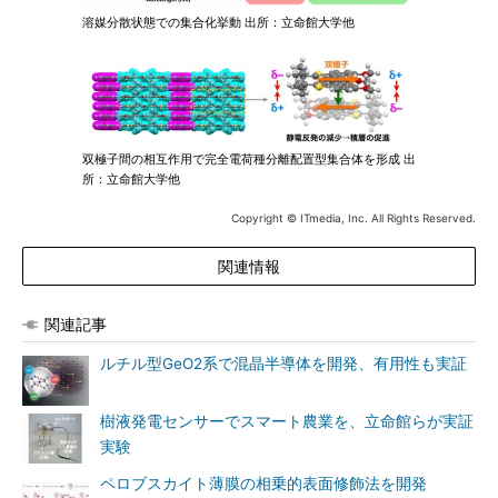
溶媒分散状態での集合化挙動 出所：立命館大学他
双極子間の相互作用で完全電荷種分離配置型集合体を形成 出
所：立命館大学他
Copyright © ITmedia, Inc. All Rights Reserved.
関連情報
関連記事
ルチル型GeO2系で混晶半導体を開発、有用性も実証
樹液発電センサーでスマート農業を、立命館らが実証
実験
ペロブスカイト薄膜の相乗的表面修飾法を開発