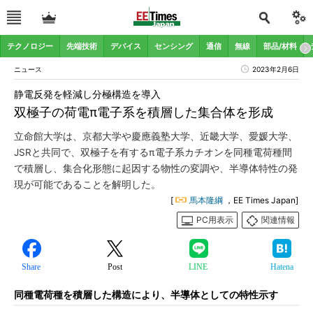
テクノロジー
先端技術
デバイス
センシング
通信
無線
部品/材料
ニュース
2023年2月6日
静電反発を軽減し分極構造を導入
双極子の荷電π電子系を積層した集合体を形成
立命館大学は、京都大学や慶應義塾大学、近畿大学、愛媛大学、
JSRと共同で、双極子を有するπ電子系カチオンを同種電荷種間
で積層し、集合化形態に起因する物性の変調や、半導体特性の発
現が可能であることを解明した。
[
馬本隆綱
，EE Times Japan]
PC用表示
関連情報
Share
Post
LINE
Hatena
同種電荷種を積層した構造により、半導体としての特性示す