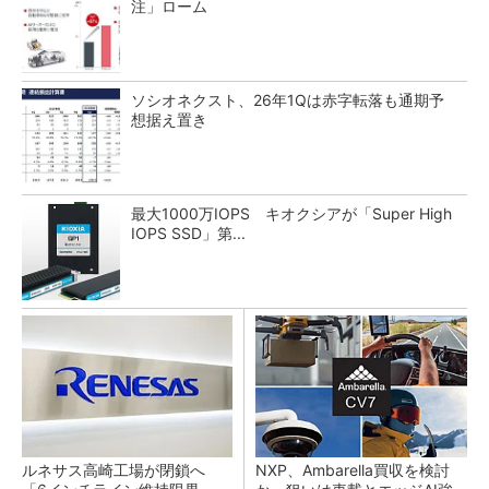
注」ローム
ソシオネクスト、26年1Qは赤字転落も通期予
想据え置き
最大1000万IOPS キオクシアが「Super High
IOPS SSD」第...
ルネサス高崎工場が閉鎖へ
NXP、Ambarella買収を検討