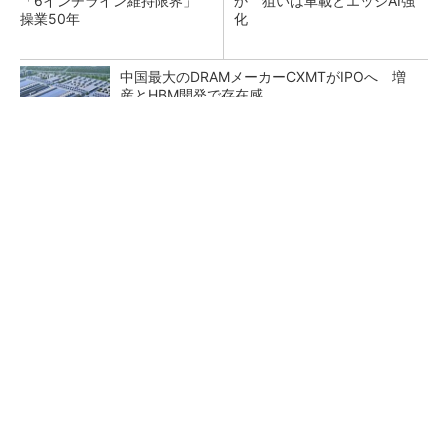
「6インチライン維持限界」
か 狙いは車載とエッジAI強
操業50年
化
中国最大のDRAMメーカーCXMTがIPOへ 増
産とHBM開発で存在感
トランスと平滑コイルを「一体化」 電源サイズ
を3分の2に
村田製作所、26年度1Qは売上高が過去最高
データセンター関連は81％増