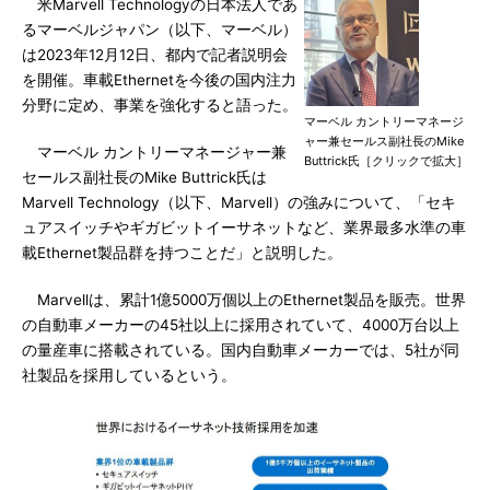
米Marvell Technologyの日本法人であ
るマーベルジャパン（以下、マーベル）
は2023年12月12日、都内で記者説明会
を開催。車載Ethernetを今後の国内注力
分野に定め、事業を強化すると語った。
マーベル カントリーマネージ
ャー兼セールス副社長のMike
マーベル カントリーマネージャー兼
Buttrick氏［クリックで拡大］
セールス副社長のMike Buttrick氏は
Marvell Technology（以下、Marvell）の強みについて、「セキ
ュアスイッチやギガビットイーサネットなど、業界最多水準の車
載Ethernet製品群を持つことだ」と説明した。
Marvellは、累計1億5000万個以上のEthernet製品を販売。世界
の自動車メーカーの45社以上に採用されていて、4000万台以上
の量産車に搭載されている。国内自動車メーカーでは、5社が同
社製品を採用しているという。