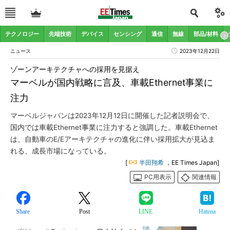
テクノロジー
先端技術
デバイス
センシング
通信
無線
部品/材料
ニュース
2023年12月22日
ゾーンアーキテクチャへの採用を見据え
マーベルが国内戦略に言及、車載Ethernet事業に
注力
マーベルジャパンは2023年12月12日に開催した記者説明会で、
国内では車載Ethernet事業に注力すると強調した。車載Ethernet
は、自動車のE/Eアーキテクチャの進化に伴い採用拡大が見込ま
れる、成長市場になっている。
[
半田翔希
，EE Times Japan]
PC用表示
関連情報
Share
Post
LINE
Hatena