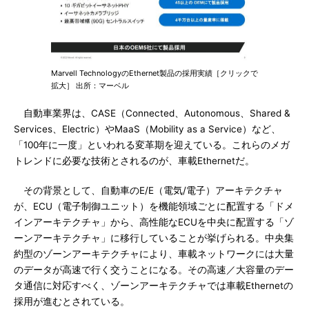
Marvell TechnologyのEthernet製品の採用実績［クリックで
拡大］ 出所：マーベル
自動車業界は、CASE（Connected、Autonomous、Shared &
Services、Electric）やMaaS（Mobility as a Service）など、
「100年に一度」といわれる変革期を迎えている。これらのメガ
トレンドに必要な技術とされるのが、車載Ethernetだ。
その背景として、自動車のE/E（電気/電子）アーキテクチャ
が、ECU（電子制御ユニット）を機能領域ごとに配置する「ドメ
インアーキテクチャ」から、高性能なECUを中央に配置する「ゾ
ーンアーキテクチャ」に移行していることが挙げられる。中央集
約型のゾーンアーキテクチャにより、車載ネットワークには大量
のデータが高速で行く交うことになる。その高速／大容量のデー
タ通信に対応すべく、ゾーンアーキテクチャでは車載Ethernetの
採用が進むとされている。