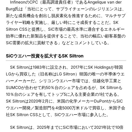
InfineonのCPC（最高調達責任者）であるAngelique van der
Burg氏は「当社にとって、サプライチェーンのレジリエンスは、
新たな成長機会を創出し脱炭素化を推進するために、マルチサプ
ライヤー戦略を実施し、厳しい時にこそ成長することだ。SK
Siltron CSSと提携し、SiC市場の最高水準に適合するエネルギー
効率に優れた新製品を提供することで、当社の幅広い顧客基盤の
SiC需要の拡大に貢献できる」などとコメントしている。
SiCウエハー投資を拡大するSK Siltron
SK Siltronは1983年に設立され、2017年にSK Holdingsが韓国
LGから買収した（旧名称はLG Siltron）韓国の唯一の半導体ウエ
ハーメーカーだ。シリコンウエハー市場では、信越化学工業と
SUMCOが合わせて約50％台のシェアを占めるが、SK Siltronも
10％台のシェアを有してトップ5に入る主要企業の1社である。
SK Siltronは2020年2月に、米国の化学メーカーDuPontからSiC
ウエハー開発／製造部門を4億5000万米ドルで買収し、米国子会
社SK Siltron CSSとして、SiCウエハー市場に参入した。
SK Siltronは、2025年までにSiC市場において2021年比で10倍