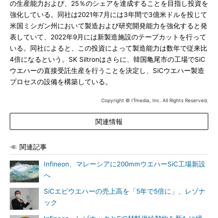
の生産能力および、25％のシェアを達成することを目指し投資を
強化している。同社は2021年7月には3年間で3億米ドルを投じて
米国ミシガン州において製造および研究開発能力を強化すると発
表していて、2022年9月には新製造施設のテープカットを行って
いる。同社によると、この投資によって製造能力は数年で従来比
4倍になるという。SK Siltronはさらに、韓国亀尾市の工場でSiC
ウエハーの直接受託生産を行うことを決定し、SiCウエハー製造
プロセスの設備を構築している。
Copyright © ITmedia, Inc. All Rights Reserved.
関連情報
関連記事
Infineon、マレーシアに200mmウエハーSiC工場新設
へ
SiCエピウエハーの売上高を「5年で5倍に」、レゾナ
ック