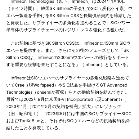
Infineon Technologies（以下、Infineon）は2024年1月10日
（ドイツ時間）、韓国SK Siltronの子会社でSiC（炭化ケイ素）ウ
エハー製造を手掛けるSK Siltron CSSと長期供給契約を締結した
と発表した。サプライヤーの多角化を進めることで、SiCパワー
半導体のサプライチェーンのレジリエンスを強化する狙いだ。
この契約に基づきSK Siltron CSSは、Infineonに150mm SiCウ
エハーを提供する。また、さらにその後のフェーズとして「SK
Siltron CSSは、Infineonの200mmウエハーへの移行をサポート
する重要な役割を果たすことになる」（Infineon）としている。
InfineonはSiCウエハーのサプライヤーの多角化戦略を進めて
いてCree（現Wolfspeed）やSiC結晶を手掛けるGT Advanced
Technologies（onsemiが買収）らとの供給契約を結んできた。
最近では2022年8月に米国II-VI Incorporated（現Coherent）、
2023年1月（2021年5月の契約を補完／拡大）にレゾナック
（旧：昭和電工）、2023年5月には中国のSiCサプライヤーSICC
およびTanKeBlueと、それぞれSiCウエハーなどの供給契約を締
結したことを発表している。