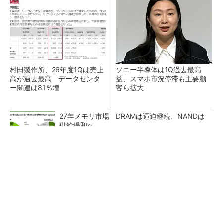
村田製作所、26年度1Qは売上
ソニー半導体は1Q過去最高
高が過去最高 データセンタ
益、スマホ市況停滞も主要顧
ー関連は81％増
客ら拡大
27年メモリ市場 DRAMは逼迫継続、NANDは
供給緩和へ
マイクロン、AI需要で広島工場増強へ起工式
1.5兆円投資
ルネサス、26年2Qは増収増益 データセンタ