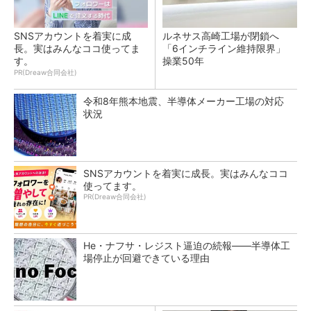
SNSアカウントを着実に成
ルネサス高崎工場が閉鎖へ
長。実はみんなココ使ってま
「6インチライン維持限界」
す。
操業50年
PR(Dreaw合同会社)
令和8年熊本地震、半導体メーカー工場の対応
状況
SNSアカウントを着実に成長。実はみんなココ
使ってます。
PR(Dreaw合同会社)
He・ナフサ・レジスト逼迫の続報――半導体工
場停止が回避できている理由