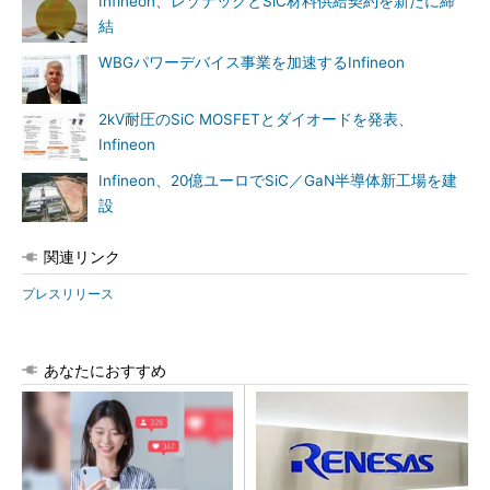
Infineon、レゾナックとSiC材料供給契約を新たに締
結
WBGパワーデバイス事業を加速するInfineon
2kV耐圧のSiC MOSFETとダイオードを発表、
Infineon
Infineon、20億ユーロでSiC／GaN半導体新工場を建
設
関連リンク
プレスリリース
あなたにおすすめ