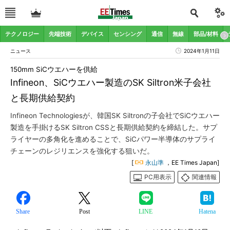
テクノロジー
先端技術
デバイス
センシング
通信
無線
部品/材料
ニュース
2024年1月11日
150mm SiCウエハーを供給
Infineon、SiCウエハー製造のSK Siltron米子会社
と長期供給契約
Infineon Technologiesが、韓国SK Siltronの子会社でSiCウエハー
製造を手掛けるSK Siltron CSSと長期供給契約を締結した。サプ
ライヤーの多角化を進めることで、SiCパワー半導体のサプライ
チェーンのレジリエンスを強化する狙いだ。
[
永山準
，EE Times Japan]
PC用表示
関連情報
Share
Post
LINE
Hatena