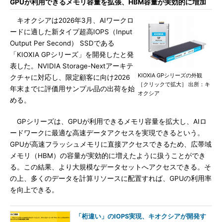
GPUが利用できるメモリ容量を拡張、HBM容量が実効的に増加
キオクシアは2026年3月、AIワークロ
ードに適した新タイプ超高IOPS（Input
Output Per Second） SSDである
「KIOXIA GPシリーズ」を開発したと発
表した。NVIDIA Storage-Nextアーキテ
KIOXIA GPシリーズの外観
クチャに対応し、限定顧客に向け2026
［クリックで拡大］ 出所：キ
年末までに評価用サンプル品の出荷を始
オクシア
める。
GPシリーズは、GPUが利用できるメモリ容量を拡大し、AIロ
ードワークに最適な高速データアクセスを実現できるという。
GPUが高速フラッシュメモリに直接アクセスできるため、広帯域
メモリ（HBM）の容量が実効的に増えたように扱うことができ
る。この結果、より大規模なデータセットへアクセスできる。そ
の上、多くのデータを計算リソースに配置すれば、GPUの利用率
を向上できる。
「桁違い」のIOPS実現、キオクシアが開発す