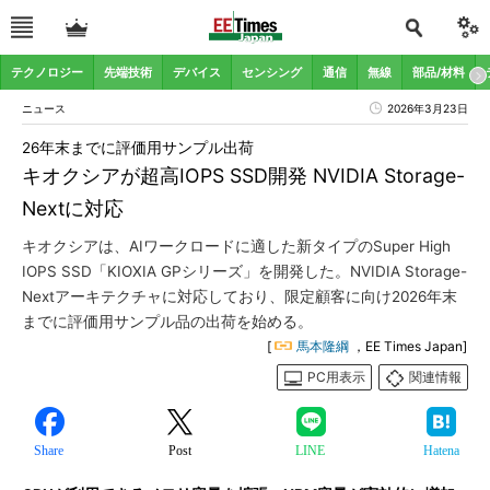
テクノロジー
先端技術
デバイス
センシング
通信
無線
部品/材料
ニュース
2026年3月23日
26年末までに評価用サンプル出荷
キオクシアが超高IOPS SSD開発 NVIDIA Storage-
Nextに対応
キオクシアは、AIワークロードに適した新タイプのSuper High
IOPS SSD「KIOXIA GPシリーズ」を開発した。NVIDIA Storage-
Nextアーキテクチャに対応しており、限定顧客に向け2026年末
までに評価用サンプル品の出荷を始める。
[
馬本隆綱
，EE Times Japan]
PC用表示
関連情報
Share
Post
LINE
Hatena