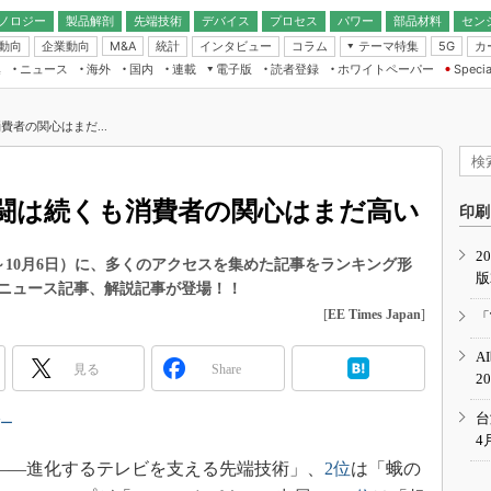
ノロジー
製品解剖
先端技術
デバイス
プロセス
パワー
部品材料
セン
動向
企業動向
統計
インタビュー
コラム
テーマ特集
カ
M&A
5G
ギー
ナログ
無線
集
ニュース
海外
国内
連載
電子版
読者登録
ホワイトペーパー
Specia
フィジカルAI
IoT・エッジコ
モリ
EXPO
Microchip情報
ストレージ通信
EE Times Japan×EDN Japan統合電
エッジAI
子版
I
SEMICON Japan
者の関心はまだ...
デバイス通信
パワーエレクトロニクス
電子ブックレット
イコン
CEATEC
のナノフォーカス
半導体後工程
GA
EdgeTech＋
業界スコープ
闘は続くも消費者の関心はまだ高い
読者調査（EE Times Research）
印刷
TECHNO-FRONT
のエレ・組み込みプレイバ
カーボンニュートラル
2
人とくるま展
9月30日～10月6日）に、多くのアクセスを集めた記事をランキング形
版
IoT
直前エンジニアの社会人大
ニュース記事、解説記事が登場！！
電源設計（EDN Japan）
[
EE Times Japan
]
「
数字」で回してみよう
エレクトロニクス入門（EDN
A
Japan）
ード ～Behind the
見る
Share
2
rd
年で起こったこと、次の10年
台
バー
こと
4
で探るアジアの新トレンド
ZO――進化するテレビを支える先端技術」、
2位
は「蛾の