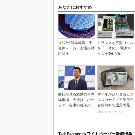
あなたにおすすめ
令和8年熊本地震、半
トランスと平滑コイル
導体メーカー工場の対
を「一体化」 電源サ
応状況
イズを3分の2に
商社が見る激動の半導
マイルが超たまるビジ
体市場 今後は「バッ
ネスカード！初年度年
ファー在庫の確保が重
会費無料で還元率最大
要に」
1.125%
PR(クレディセゾン)
TechFactory ホワイトペーパー新着情報