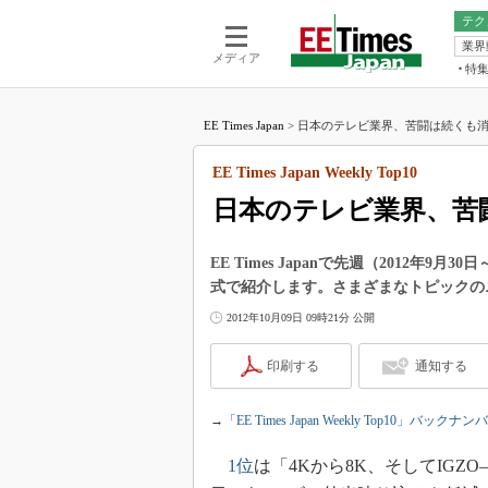
テク
業界
電池／エネル
ア
メディア
特
メ
福田昭の
LS
EE Times Japan
>
日本のテレビ業界、苦闘は続くも消費
福田昭の
マ
湯之上隆
EE Times Japan Weekly Top10
FP
大山聡の
日本のテレビ業界、苦
大原雄介
ック
EE Times Japanで先週（2012年
リタイア
式で紹介します。さまざまなトピックの
学漂流記
2012年10月09日 09時21分 公開
世界を「
踊るバズワ
印刷する
通知する
Buzzwo
この10
→
「EE Times Japan Weekly Top10」バックナン
で起こる
製品分解
1位
は「4Kから8K、そしてIG