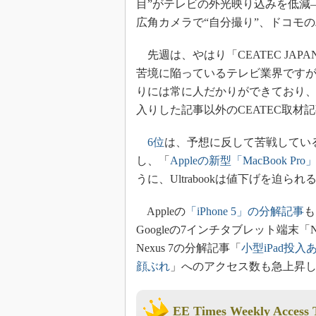
目”がテレビの外光映り込みを低減
光伝送技
広角カメラで“自分撮り”、ドコモ
“異端児
改革、執
先週は、やはり「CEATEC JAP
イノベー
苦境に陥っているテレビ業界ですが
JASA発
りには常に人だかりができており
IHSア
入りした記事以外のCEATEC取材
「英語に
ための新
6位
は、予想に反して苦戦しているU
し、「
Appleの新型「MacBook Pr
うに、Ultrabookは値下げを迫ら
Appleの
「iPhone 5」の分解記事
も
Googleの7インチタブレット端末
Nexus 7の分解記事「
小型iPad投入
顔ぶれ
」へのアクセス数も急上昇
EE Times Weekly Access 