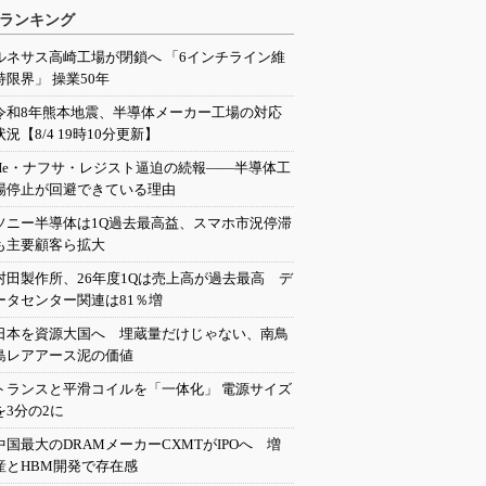
ランキング
ルネサス高崎工場が閉鎖へ 「6インチライン維
持限界」 操業50年
令和8年熊本地震、半導体メーカー工場の対応
状況【8/4 19時10分更新】
He・ナフサ・レジスト逼迫の続報――半導体工
場停止が回避できている理由
ソニー半導体は1Q過去最高益、スマホ市況停滞
も主要顧客ら拡大
村田製作所、26年度1Qは売上高が過去最高 デ
ータセンター関連は81％増
日本を資源大国へ 埋蔵量だけじゃない、南鳥
島レアアース泥の価値
トランスと平滑コイルを「一体化」 電源サイズ
を3分の2に
中国最大のDRAMメーカーCXMTがIPOへ 増
産とHBM開発で存在感