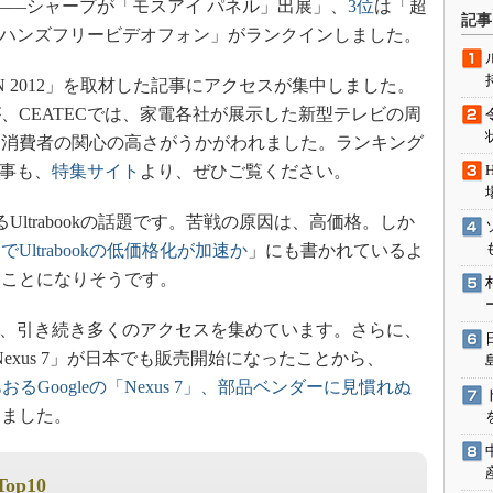
――シャープが「モスアイ パネル」出展」、
3位
は「超
術を知る
記事
のハンズフリービデオフォン」がランクインしました。
エンジニア”が仕掛けた社内
念の180日
AN 2012」を取材した記事にアクセスが集中しました。
ションは日本を救うのか
、CEATECでは、家電各社が展示した新型テレビの周
IoT通信
、消費者の関心の高さがうかがわれました。ランキング
ナリスト「未来展望」
記事も、
特集サイト
より、ぜひご覧ください。
愛されないエンジニア」の
行動論
ltrabookの話題です。苦戦の原因は、高価格。しか
o」でUltrabookの低価格化が加速か
」にも書かれているよ
れることになりそうです。
、引き続き多くのアクセスを集めています。さらに、
「Nexus 7」が日本でも販売開始になったことから、
あおるGoogleの「Nexus 7」、部品ベンダーに見慣れぬ
しました。
Top10