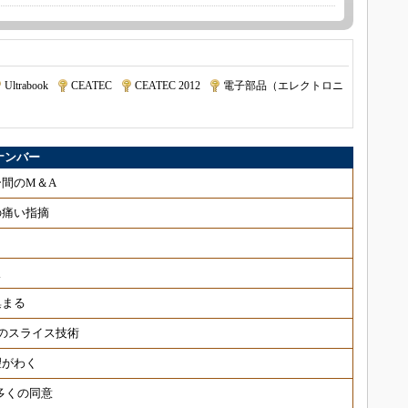
Ultrabook
|
CEATEC
|
CEATEC 2012
|
電子部品（エレクトロニ
ックナンバー
間のM＆A
の痛い指摘
収
集まる
Cのスライス技術
望がわく
多くの同意