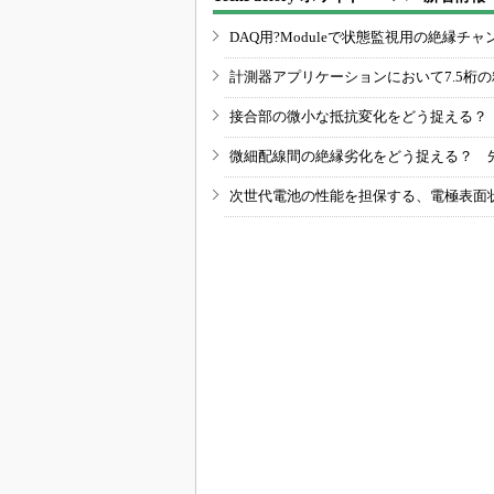
DAQ用?Moduleで状態監視用の絶縁
計測器アプリケーションにおいて7.5桁
接合部の微小な抵抗変化をどう捉える？
微細配線間の絶縁劣化をどう捉える？ 
次世代電池の性能を担保する、電極表面