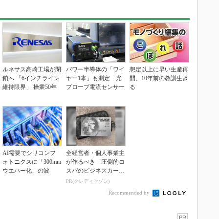
ルネサス高崎工場が閉
パワー半導体の「ワイ
想定以上に早い生産再
鎖へ 「6インチライン
ヤー1本」も測定 光
開、10年前の教訓生き
維持限界」 操業50年
プローブ電流センサー
る
AI需要でシリコンフ
全経営者・個人事業主
ォトニクスに「300mm
が作るべき「圧倒的コ
ウエハー化」の波
スパのビジネスカー
ド」
PR(クレディセゾン)
Recommended by
PR