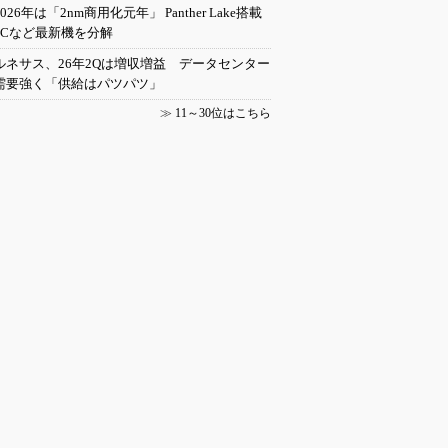
2026年は「2nm商用化元年」 Panther Lake搭載
PCなど最新機を分解
ルネサス、26年2Qは増収増益 データセンター
需要強く「供給はパツパツ」
≫
11～30位はこちら