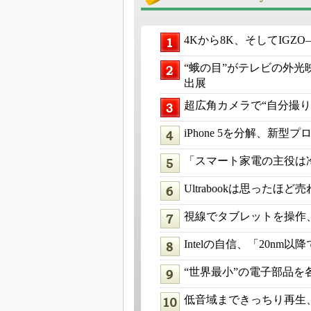
4Kから8K、そしてIG
“蛾の目”がテレビの外光
出展
超広角カメラで“自分撮
iPhone 5を分解、新型
「スマート家電の主役は
Ultrabookは思ったほど
視線でタブレットを操作、
Intelの自信、「20nm
“世界最小”の電子部品を
低音域まできっちり再生