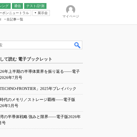
シング
通信
テスト/計測
ーボンニュートラル
展示会
マイページ
全記事一覧
l
ンピューティング
して読む 電子ブックレット
IER
026年上半期の半導体業界を振り返る――電子
2026年7月号
TECHNO-FRONTIER」2025年プレイバック
I時代のメモリ／ストレージ覇権――電子版
026年5月号
湾の半導体戦略 強みと限界――電子版2026年
月号