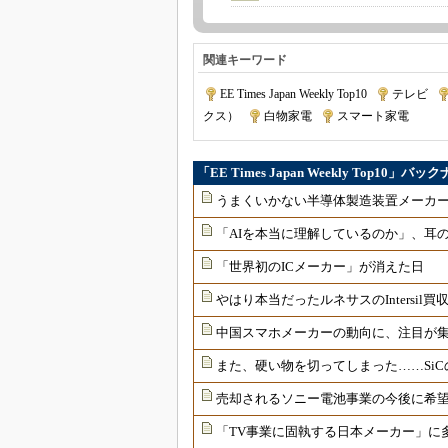
関連キーワード
EE Times Japan Weekly Top10
|
テレビ
|
クス）
|
白物家電
|
スマート家電
「EE Times Japan Weekly Top10」バ
うまくいかない半導体製造装置メーカー
「AIを本当に理解しているのか」、耳
「世界初のICメーカー」が消えた日
やはり本当だったルネサスのIntersil買
中国スマホメーカーの動向に、注目が
また、硬い物を切ってしまった……Si
売却されるソニー電池事業の今後に希
「TV事業に固執する日本メーカー」に