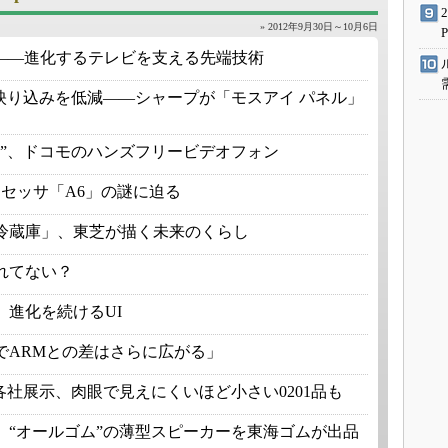
» 2012年9月30日～10月6日
ZO――進化するテレビを支える先端技術
映り込みを低減――シャープが「モスアイ パネル」
り”、ドコモのハンズフリービデオフォン
プロセッサ「A6」の謎に迫る
冷蔵庫」、東芝が描く未来のくらし
売れてない？
進化を続けるUI
以降でARMとの差はさらに広がる」
各社展示、肉眼で見えにくいほど小さい0201品も
、“オールゴム”の薄型スピーカーを東海ゴムが出品