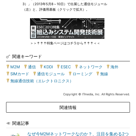
3）」（2013年5月8～10日）で出展した通信モジュール
（左）と、評価用基板（クリックで拡大）。
＞＞↑↑↑特集ページはコチラから↑↑↑＜＜
関連キーワード
M2M
|
通信
|
KDDI
|
ESEC
|
ネットワーク
|
海外
|
SIMカード
|
通信モジュール
|
ローミング
|
無線
|
無線通信技術（エレクトロニクス）
Copyright © ITmedia, Inc. All Rights Reserved.
関連情報
関連記事
なぜ今M2Mネットワークなのか？、注目を集める2つ