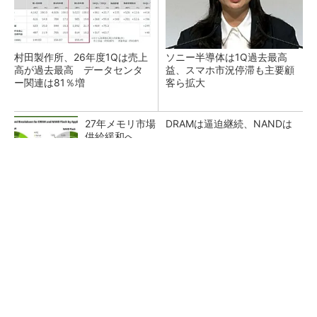
村田製作所、26年度1Qは売上
ソニー半導体は1Q過去最高
高が過去最高 データセンタ
益、スマホ市況停滞も主要顧
ー関連は81％増
客ら拡大
27年メモリ市場 DRAMは逼迫継続、NANDは
供給緩和へ
マイクロン、AI需要で広島工場増強へ起工式
1.5兆円投資
ルネサス、26年2Qは増収増益 データセンタ
ー需要強く「供給はパツパツ」