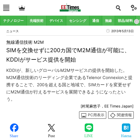
テクノロジー
先端技術
デバイス
センシング
通信
無線
部品/材料
ニュース
2013年5月13日
無線通信技術 M2M
SIMを交換せずに200カ国でM2M通信が可能に、
KDDIがサービス提供を開始
KDDIが、新しいグローバルM2Mサービスの提供を開始した。
M2M通信技術のリーディング企業であるTelenor Connexionと提
携することで、200を超える国と地域で、SIMカードを変更せず
にM2M通信が行えるサービスを展開できるようになったとい
う。
[村尾麻悠子，EE Times Japan]
PC用表示
関連情報
Share
Post
LINE
Hatena