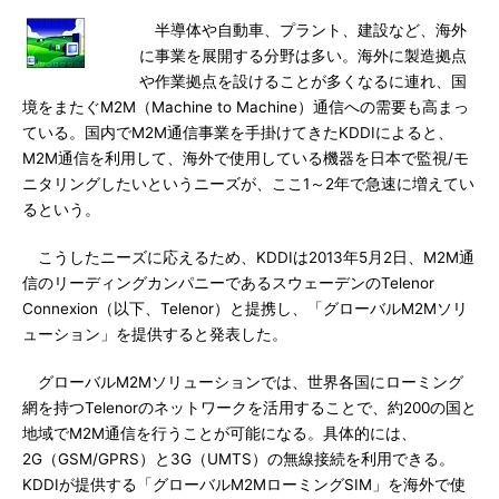
半導体や自動車、プラント、建設など、海外
に事業を展開する分野は多い。海外に製造拠点
や作業拠点を設けることが多くなるに連れ、国
境をまたぐM2M（Machine to Machine）通信への需要も高まっ
ている。国内でM2M通信事業を手掛けてきたKDDIによると、
M2M通信を利用して、海外で使用している機器を日本で監視/モ
ニタリングしたいというニーズが、ここ1～2年で急速に増えてい
るという。
こうしたニーズに応えるため、KDDIは2013年5月2日、M2M通
信のリーディングカンパニーであるスウェーデンのTelenor
Connexion（以下、Telenor）と提携し、「グローバルM2Mソリ
ューション」を提供すると発表した。
グローバルM2Mソリューションでは、世界各国にローミング
網を持つTelenorのネットワークを活用することで、約200の国と
地域でM2M通信を行うことが可能になる。具体的には、
2G（GSM/GPRS）と3G（UMTS）の無線接続を利用できる。
KDDIが提供する「グローバルM2MローミングSIM」を海外で使