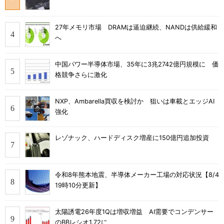
27年メモリ市場 DRAMは逼迫継続、NANDは供給緩和
へ
中国パワー半導体市場、35年に3兆2742億円規模に 価
格競争さらに激化
NXP、Ambarella買収を検討か 狙いは車載とエッジAI
強化
レゾナック、ハードディスク増産に150億円追加投資
令和8年熊本地震、半導体メーカー工場の対応状況【8/4
19時10分更新】
太陽誘電26年度1Qは増収増益 AI需要でコンデンサー
のBBレシオ1.72に