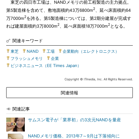
東芝の四日市工場は、NANDメモリの前工程製造の主力拠点。
2
第5製造棟を含めて、敷地面積約43万6800m
、延べ床面積約64
2
万7000m
を誇る。第5製造棟については、第2期分建屋が完成す
2
2
れば建屋面積約3万8000m
、延べ床面積18万7000m
となる。
関連キーワード
東芝
|
NAND
|
工場
|
企業動向（エレクトロニクス）
|
フラッシュメモリ
|
企業
|
ビジネスニュース（EE Times Japan）
Copyright © ITmedia, Inc. All Rights Reserved.
関連情報
関連記事
サムスン電子が「業界初」の3次元NANDを量産
NANDメモリ価格、2013年7～9月は下落傾向に