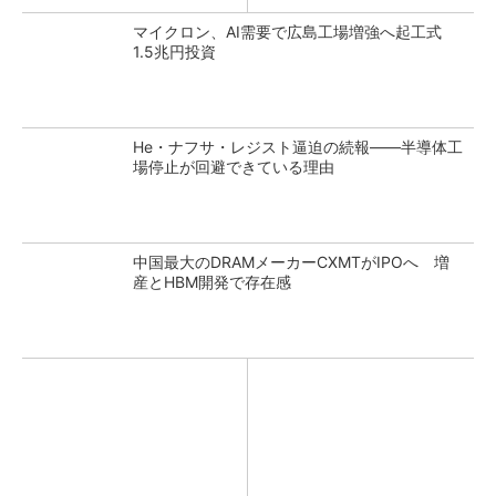
マイクロン、AI需要で広島工場増強へ起工式
1.5兆円投資
He・ナフサ・レジスト逼迫の続報――半導体工
場停止が回避できている理由
中国最大のDRAMメーカーCXMTがIPOへ 増
産とHBM開発で存在感