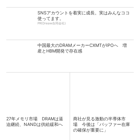
SNSアカウントを着実に成長。実はみんなココ
使ってます。
PR(Dreaw合同会社)
中国最大のDRAMメーカーCXMTがIPOへ 増
産とHBM開発で存在感
27年メモリ市場 DRAMは逼
商社が見る激動の半導体市
迫継続、NANDは供給緩和へ
場 今後は「バッファー在庫
の確保が重要に」