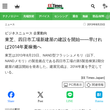
テクノロジー
先端技術
デバイス
センシング
通信
無線
部品/材料
ニュース
2013年8月23日
ビジネスニュース 企業動向
東芝、四日市工場新建屋の建設を開始――早けれ
ば2014年夏稼働へ
東芝は2013年8月23日、NAND型フラッシュメモリ（以下、
NANDメモリ）の製造拠点である四日市工場の第5製造棟第2期分
建屋の建設開始を発表した。建屋完成は、2014年夏を予定して
いる。
[EE Times Japan]
PC用表示
関連情報
Share
Post
LINE
Hatena