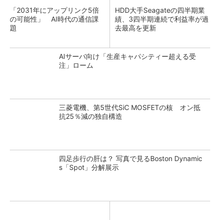
「2031年にアップリンク5倍
HDD大手Seagateの四半期業
の可能性」 AI時代の通信課
績、3四半期連続で利益率が過
題
去最高を更新
AIサーバ向け「生産キャパシティー超える受
注」ローム
三菱電機、第5世代SiC MOSFETの核 オン抵
抗25％減の独自構造
四足歩行の肝は？ 写真で見るBoston Dynamic
s「Spot」分解展示