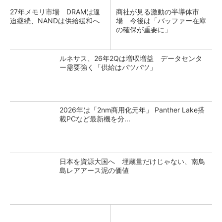
27年メモリ市場 DRAMは逼
商社が見る激動の半導体市
迫継続、NANDは供給緩和へ
場 今後は「バッファー在庫
の確保が重要に」
ルネサス、26年2Qは増収増益 データセンタ
ー需要強く「供給はパツパツ」
2026年は「2nm商用化元年」 Panther Lake搭
載PCなど最新機を分...
日本を資源大国へ 埋蔵量だけじゃない、南鳥
島レアアース泥の価値