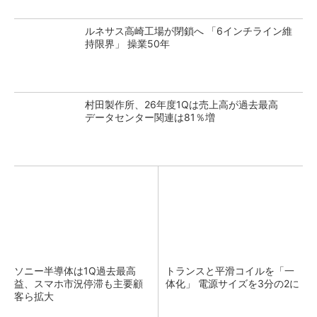
ルネサス高崎工場が閉鎖へ 「6インチライン維
持限界」 操業50年
村田製作所、26年度1Qは売上高が過去最高
データセンター関連は81％増
ソニー半導体は1Q過去最高
トランスと平滑コイルを「一
益、スマホ市況停滞も主要顧
体化」 電源サイズを3分の2に
客ら拡大