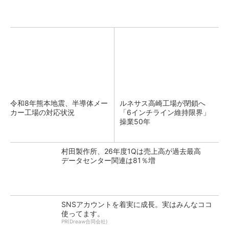
令和8年熊本地震、半導体メー
ルネサス高崎工場が閉鎖へ
カー工場の対応状況
「6インチライン維持限界」
操業50年
村田製作所、26年度1Qは売上高が過去最高
データセンター関連は81％増
SNSアカウントを着実に成長。実はみんなココ
使ってます。
PR(Dreaw合同会社)