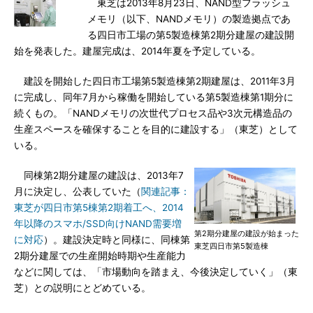
東芝は2013年8月23日、NAND型フラッシュ
メモリ（以下、NANDメモリ）の製造拠点であ
る四日市工場の第5製造棟第2期分建屋の建設開
始を発表した。建屋完成は、2014年夏を予定している。
建設を開始した四日市工場第5製造棟第2期建屋は、2011年3月
に完成し、同年7月から稼働を開始している第5製造棟第1期分に
続くもの。「NANDメモリの次世代プロセス品や3次元構造品の
生産スペースを確保することを目的に建設する」（東芝）として
いる。
同棟第2期分建屋の建設は、2013年7
月に決定し、公表していた（
関連記事：
東芝が四日市第5棟第2期着工へ、2014
年以降のスマホ/SSD向けNAND需要増
第2期分建屋の建設が始まった
に対応
）。建設決定時と同様に、同棟第
東芝四日市第5製造棟
2期分建屋での生産開始時期や生産能力
などに関しては、「市場動向を踏まえ、今後決定していく」（東
芝）との説明にとどめている。