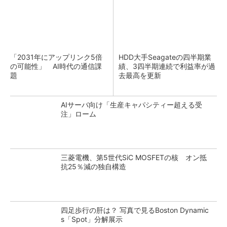
「2031年にアップリンク5倍
HDD大手Seagateの四半期業
の可能性」 AI時代の通信課
績、3四半期連続で利益率が過
題
去最高を更新
AIサーバ向け「生産キャパシティー超える受
注」ローム
三菱電機、第5世代SiC MOSFETの核 オン抵
抗25％減の独自構造
四足歩行の肝は？ 写真で見るBoston Dynamic
s「Spot」分解展示