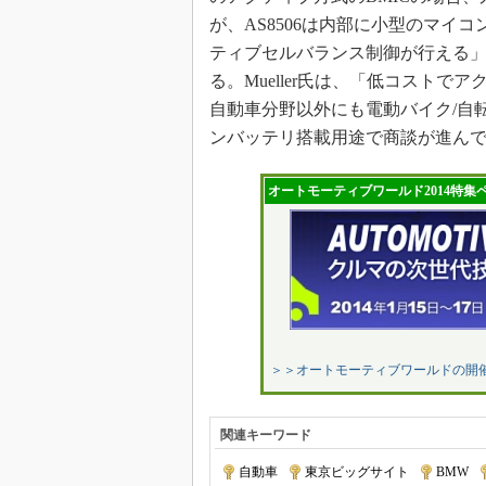
が、AS8506は内部に小型のマイ
ティブセルバランス制御が行える」（M
る。Mueller氏は、「低コスト
自動車分野以外にも電動バイク/自
ンバッテリ搭載用途で商談が進ん
オートモーティブワールド2014特集
＞＞オートモーティブワールドの開
関連キーワード
自動車
|
東京ビッグサイト
|
BMW
|