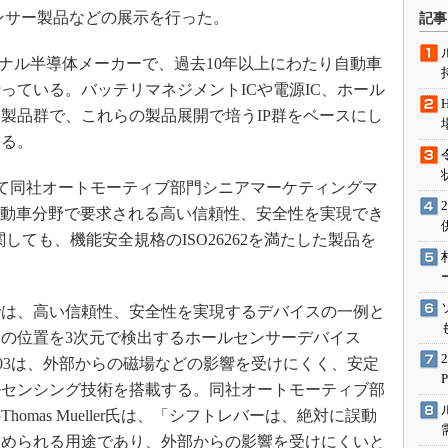
術を知る
ンサー製品などの展示を行った。
記事
エンジニア”が仕掛けた社内
念の180日
グナル半導体メーカーで、過去10年以上にわたり自動車
ションは日本を救うのか
っている。バッテリマネジメントICや電源IC、ホール
製品群で、これらの製品展開で培うIP群をベースにし
IoT通信
いる。
ナリスト「未来展望」
愛されないエンジニア」の
て同社オートモーティブ部門シニアマーケティングマ
行動論
は、「自動車分野で要求される高い信頼性、安全性を実現でき
しても、機能安全規格のISO26262を満たした製品を
では、高い信頼性、安全性を実現するデバイスの一例と
の位置を3次元で検出するホールセンサーデバイス
5403は、外部からの磁場などの影響を受けにくく、安定
ルセンシング技術を搭載する。同社オートモーティブ部
omas Mueller氏は、「シフトレバーは、絶対に誤動
求められる用途であり、外部からの影響を受けにくいと