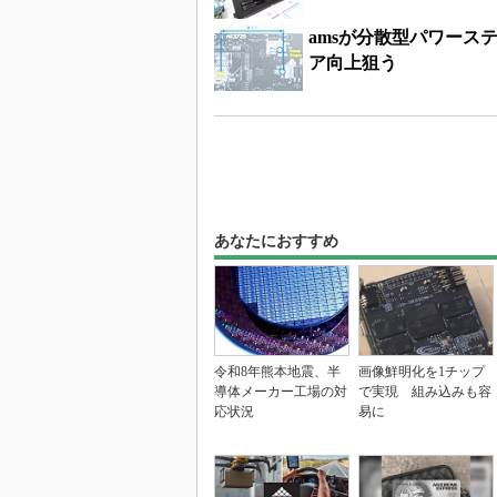
amsが分散型パワース
ア向上狙う
あなたにおすすめ
令和8年熊本地震、半
画像鮮明化を1チップ
導体メーカー工場の対
で実現 組み込みも容
応状況
易に