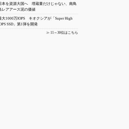
日本を資源大国へ 埋蔵量だけじゃない、南鳥
島レアアース泥の価値
最大1000万IOPS キオクシアが「Super High
IOPS SSD」第1弾を開発
≫
11～30位はこちら