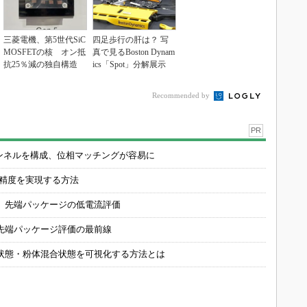
三菱電機、第5世代SiC
四足歩行の肝は？ 写
MOSFETの核 オン抵
真で見るBoston Dynam
抗25％減の独自構造
ics「Spot」分解展示
Recommended by
PR
チャンネルを構成、位相マッチングが容易に
の精度を実現する方法
 先端パッケージの低電流評価
先端パッケージ評価の最前線
状態・粉体混合状態を可視化する方法とは