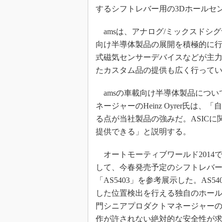
光伝送技
するシフトレバー用の3Dホールセ
“異端児
改革、執
amsは、アナログ/ミックスドシ
イノベー
向け半導体製品の展開を積極的に行
式磁気センサーデバイスなどが主力
JASA発
たカスタム品の提供も広く行って
IHSア
「英語に
amsの車載向け半導体製品につい
ための新
ネージャーのHeinz Oyrer氏
る点が当社製品の強みだ。ASICに関
提供できる」と説明する。
オートモーティブワールド2014
して、今春発売予定のシフトレバー
「AS5403」を参考展示した。AS
した位置検出を行える独自のホー
門シニアプロダクトマネージャーのTh
作が許されない絶対的な安全性が