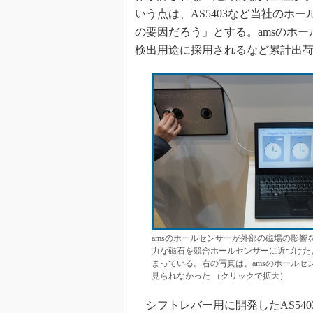
いう点は、AS5403など当社のホ
の要因だろう」とする。amsのホ
検出用途に採用されるなど累計出荷実
amsのホールセンサーが外部の磁場の影
力な磁石を競合ホールセンサーに近づけた
まっている。右の写真は、amsのホール
見られなかった （クリックで拡大）
シフトレバー用に開発したAS540