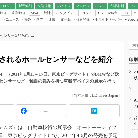
ノロジー
製品解剖
先端技術
デバイス
プロセス
パワー
部品材料
セン
動向
企業動向
統計
インタビュー
コラム
テーマ特集
カ
M&A
5G
ギー
ナログ
無線
集
ニュース
海外
国内
連載
電子版
読者登録
ホワイトペーパー
Specia
フィジカルAI
IoT・エッジコ
モリ
EXPO
Microchip情報
ストレージ通信
EE Times Japan×EDN Japan統合電
エッジAI
子版
I
SEMICON Japan
センサーなどを紹介...
デバイス通信
パワーエレクトロニクス
電子ブックレット
イコン
CEATEC
のナノフォーカス
半導体後工程
GA
EdgeTech＋
業界スコープ
用されるホールセンサーなどを紹介
読者調査（EE Times Research）
印刷
TECHNO-FRONT
のエレ・組み込みプレイバ
カーボンニュートラル
2
人とくるま展
4」（2014年1月15～17日、東京ビッグサイト）でBMWなど欧
版
IoT
直前エンジニアの社会人大
センサーなど、独自の強みを持つ車載デバイスの展示を行っ
電源設計（EDN Japan）
「
数字」で回してみよう
[竹本達哉，
EE Times Japan
]
エレクトロニクス入門（EDN
A
Japan）
ード ～Behind the
2
rd
Share
年で起こったこと、次の10年
台
こと
4
テムズ）は、自動車技術の展示会「オートモーティブ
で探るアジアの新トレンド
17日、東京ビッグサイト）で、2014年4-6月の発売を予定