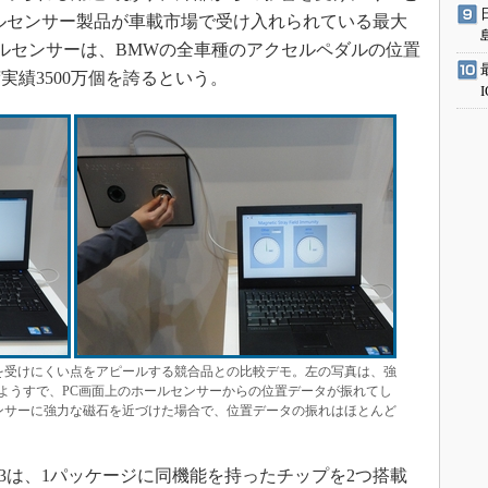
ールセンサー製品が車載市場で受け入れられている最大
ールセンサーは、BMWの全車種のアクセルペダルの位置
績3500万個を誇るという。
響を受けにくい点をアピールする競合品との比較デモ。左の写真は、強
ようすで、PC画面上のホールセンサーからの位置データが振れてし
センサーに強力な磁石を近づけた場合で、位置データの振れはほとんど
3は、1パッケージに同機能を持ったチップを2つ搭載