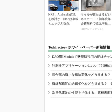
NXP、Ambarella買収
マイルが超たまるビジ
を検討か 狙いは車載
ネスカード！初年度年
とエッジAI強化
会費無料で還元率最大
1.125%
PR(クレディセゾン)
TechFactory ホワイトペーパー新着情報
DAQ用?Moduleで状態監視用の絶縁
計測器アプリケーションにおいて7.5桁
接合部の微小な抵抗変化をどう捉える？
微細配線間の絶縁劣化をどう捉える？ 
次世代電池の性能を担保する、電極表面