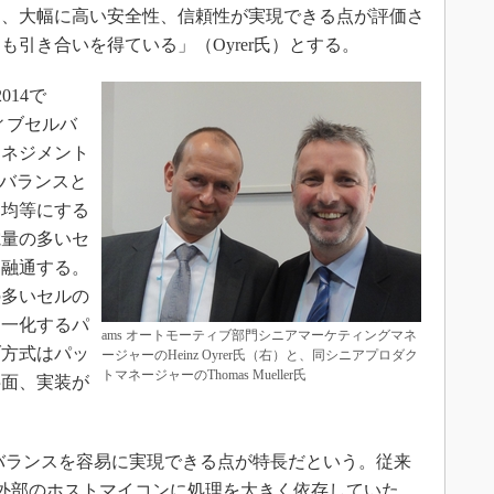
て、大幅に高い安全性、信頼性が実現できる点が評価さ
引き合いを得ている」（Oyrer氏）とする。
14で
ティブセルバ
マネジメント
ルバランスと
を均等にする
電量の多いセ
を融通する。
の多いセルの
均一化するパ
ams オートモーティブ部門シニアマーケティングマネ
ブ方式はパッ
ージャーのHeinz Oyrer氏（右）と、同シニアプロダク
トマネージャーのThomas Mueller氏
半面、実装が
ルバランスを容易に実現できる点が特長だという。従来
、外部のホストマイコンに処理を大きく依存していた