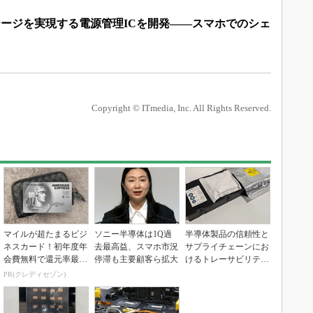
テージを実現する電源管理ICを開発――スマホでのシェ
Copyright © ITmedia, Inc. All Rights Reserved.
マイルが超たまるビジ
ソニー半導体は1Q過
半導体製品の信頼性と
ネスカード！初年度年
去最高益、スマホ市況
サプライチェーンにお
会費無料で還元率最大
停滞も主要顧客ら拡大
けるトレーサビリティ
1.125%
の重要性（後編）
PR(クレディセゾン)