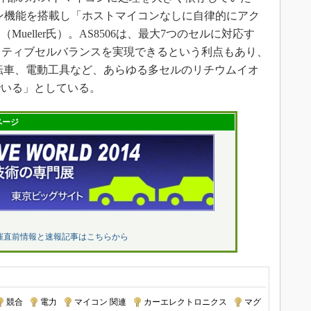
コン機能を搭載し「ホストマイコンなしに自律的にアク
ueller氏）。AS8506は、最大7つのセルに対応す
でアクティブセルバランスを実現できるという利点もあり、
転車、電動工具など、あらゆる多セルのリチウムイオ
でいる」としている。
ページ
催直前情報と速報記事はこちらから
競合
|
電力
|
マイコン 関連
|
カーエレクトロニクス
|
マグ