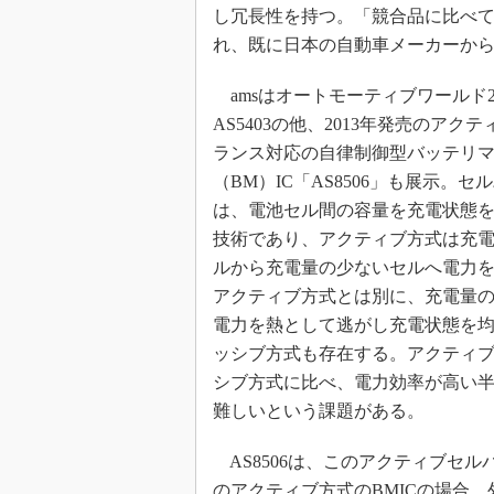
し冗長性を持つ。「競合品に比べ
れ、既に日本の自動車メーカーからも
amsはオートモーティブワールド20
AS5403の他、2013年発売のアク
ランス対応の自律制御型バッテリ
（BM）IC「AS8506」も展示。セ
は、電池セル間の容量を充電状態
技術であり、アクティブ方式は充
ルから充電量の少ないセルへ電力
アクティブ方式とは別に、充電量
電力を熱として逃がし充電状態を
ッシブ方式も存在する。アクティ
シブ方式に比べ、電力効率が高い
難しいという課題がある。
AS8506は、このアクティブセ
のアクティブ方式のBMICの場合