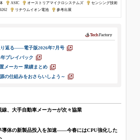
体
|
ASIC
|
オーストリアマイクロシステムズ
|
センシング技術
6262
|
リチウムイオン電池
|
参考出展
り返る――電子版2026年7月号
025年プレイバック
装置メーカー 業績まとめ
源の仕組みをおさらいしよう～
視線、大手自動車メーカーが次々協業
半導体の新製品投入を加速――今春にはCPU強化した
へ