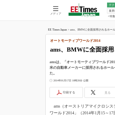
テク
業界
電池／エネル
ア
メディア
特
メ
福田昭の
LS
EE Times Japan
>
ams、BMWに全面採用されるホール
福田昭の
マ
湯之上隆
オートモーティブワールド2014
FP
大山聡の
ams、BMWに全面採
大原雄介
ック
amsは、「オートモーティブワールド201
リタイア
米の自動車メーカーに採用されるホール
学漂流記
た。
世界を「
2014年01月17日 10時20分 公開
踊るバズワ
Buzzwo
印刷する
見る
この10
で起こる
ams（オーストリアマイクロシス
製品分解
ワールド2014」（2014年1月15～