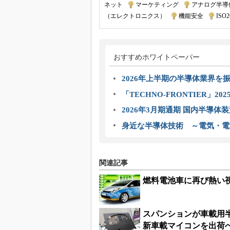
ネット
|
マーケティング
|
アナログ半導
（エレクトロニクス）
|
機能安全
|
ISO2
おすすめホワイトペーパー
2026年上半期の半導体業界を振
「TECHNO-FRONTIER」2
2026年3月期通期 国内半導体
身近な半導体技術 ～電気・電
関連記事
燃料電池車に再び熱い
スパンションが車載用
新車載マイコンを出荷