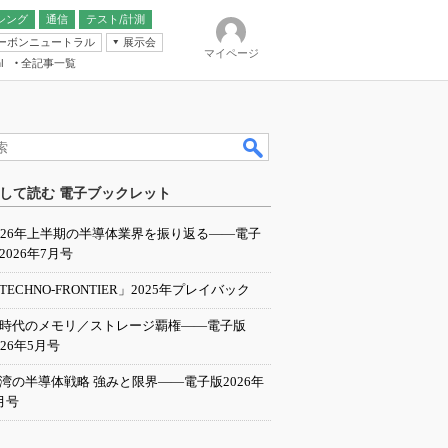
シング
通信
テスト/計測
ーボンニュートラル
展示会
マイページ
全記事一覧
l
ンピューティング
して読む 電子ブックレット
IER
026年上半期の半導体業界を振り返る――電子
2026年7月号
TECHNO-FRONTIER」2025年プレイバック
I時代のメモリ／ストレージ覇権――電子版
026年5月号
湾の半導体戦略 強みと限界――電子版2026年
月号