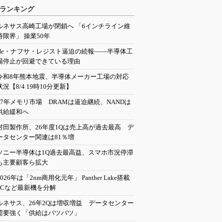
ランキング
ルネサス高崎工場が閉鎖へ 「6インチライン維
持限界」 操業50年
He・ナフサ・レジスト逼迫の続報――半導体工
場停止が回避できている理由
令和8年熊本地震、半導体メーカー工場の対応
状況【8/4 19時10分更新】
27年メモリ市場 DRAMは逼迫継続、NANDは
供給緩和へ
村田製作所、26年度1Qは売上高が過去最高 デ
ータセンター関連は81％増
ソニー半導体は1Q過去最高益、スマホ市況停滞
も主要顧客ら拡大
2026年は「2nm商用化元年」 Panther Lake搭載
PCなど最新機を分解
ルネサス、26年2Qは増収増益 データセンター
需要強く「供給はパツパツ」