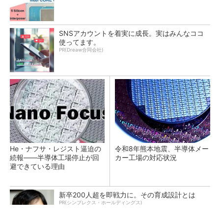
SNSアカウントを着実に成長。実はみんなココ
使ってます。
PR(Dreaw合同会社)
He・ナフサ・レジスト逼迫の
令和8年熊本地震、半導体メー
続報――半導体工場停止が回
カー工場の対応状況
避できている理由
新卒200人超を即戦力に。その育成設計とは
PR(シンプレクス・ホールディングス)