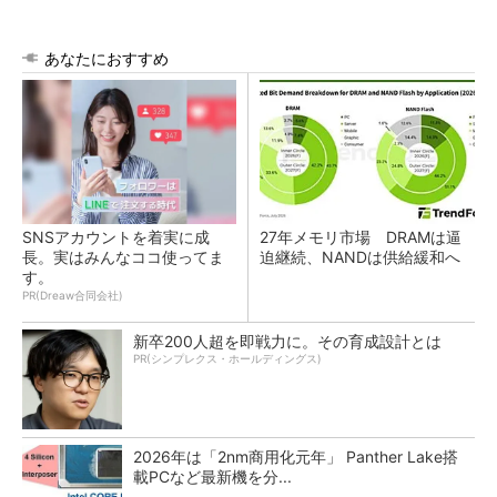
あなたにおすすめ
SNSアカウントを着実に成
27年メモリ市場 DRAMは逼
長。実はみんなココ使ってま
迫継続、NANDは供給緩和へ
す。
PR(Dreaw合同会社)
新卒200人超を即戦力に。その育成設計とは
PR(シンプレクス・ホールディングス)
2026年は「2nm商用化元年」 Panther Lake搭
載PCなど最新機を分...