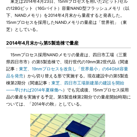
東芝は2014年4月23日、15nmプロセスを用いた2ビット/セル
の128Gビット（16Gバイト）容量NAND型フラッシュメモリ（以
下、NANDメモリ）を2014年4月末から量産すると発表した。
15nmプロセスを採用したNANDメモリの量産は「世界初」（東
芝）としている。
2014年4月末から第5製造棟で量産
15nmプロセス採用NANDメモリの量産は、四日市工場（三重
県四日市市）の第5製造棟で、現行世代の19nm第2世代品（関連
記事：
東芝、19nmプロセスを改良し「世界最小」の64Gbit容量
品を発売
）から切り替える形で実施する。現在建設中の第5製造
棟第2期分（関連記事：
東芝、四日市工場新建屋の建設を開始
――早ければ2014年夏稼働へ
）でも完成後、15nmプロセス採用
品の量産を実施する予定。第5製造棟第2期分での量産開始時期に
ついては、「2014年の秋」としている。