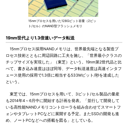
15nmプロセスを用いた128Gビット容量（2ビッ
ト/セル）のNAND型フラッシュメモリ
19nm世代より1.3倍速いデータ転送
15nmプロセス採用NANDメモリは、世界最先端となる製造プ
ロセス技術とともに周辺回路に工夫を施し、「世界最小クラスの
チップサイズを実現した」（東芝）という。19nm第2世代品と比
べて、書き込み速度はほぼ同等、データ転送速度は高速インタフ
ェース使用の採用で1.3倍に相当する533Mビット/秒を達成した
という。
東芝では、15nmプロセスを用いて、3ビット/セル製品の量産
も2014年4～6月中に開始する計画を発表。「並行して開発して
いる高性能NANDメモリコントローラを組み合わせてスマートフ
ォンやタブレットPCなどに展開する予定。またSSDの開発も進
め、ノートPCなどへの搭載を図る」としている。