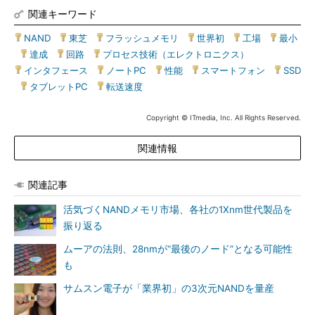
関連キーワード
NAND
|
東芝
|
フラッシュメモリ
|
世界初
|
工場
|
最小
|
達成
|
回路
|
プロセス技術（エレクトロニクス）
|
インタフェース
|
ノートPC
|
性能
|
スマートフォン
|
SSD
|
タブレットPC
|
転送速度
Copyright © ITmedia, Inc. All Rights Reserved.
関連情報
関連記事
活気づくNANDメモリ市場、各社の1Xnm世代製品を
振り返る
ムーアの法則、28nmが“最後のノード”となる可能性
も
サムスン電子が「業界初」の3次元NANDを量産