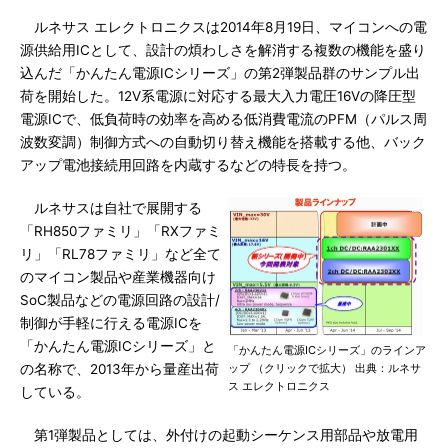
ルネサス エレクトロニクスは2014年8月19日、マイコンへの電
源供給用ICとして、設計の煩わしさを解消する複数の機能を盛り
込んだ「かんたん電源ICシリーズ」の第2弾製品群のサンプル出
荷を開始した。12V系電源に対応する最大入力電圧16Vの降圧型
電源ICで、低負荷時の効率を高める低消費電流のPFM（パルス周
波数変調）制御方式への自動切り替え機能を搭載する他、バック
アップ電池接続用回路を内蔵するなどの特長を持つ。
ルネサスは自社で展開する
「RH850ファミリ」「RXファミ
リ」「RL78ファミリ」など全て
のマイコン製品や産業機器向け
SoC製品などの電源回路の設計/
制御が手軽に行える電源ICを
「かんたん電源ICシリーズ」と
「かんたん電源ICシリーズ」のラインア
の名称で、2013年から量産出荷
ップ （クリックで拡大） 出典：ルネサ
ス エレクトロニクス
している。
第1弾製品としては、外付けの起動シーケンス用部品や放電用