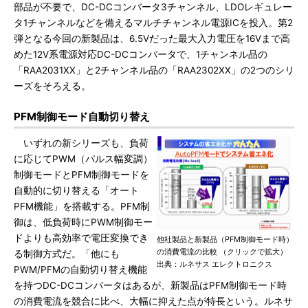
部品が不要で、DC-DCコンバータ3チャンネル、LDOレギュレー
タ1チャンネルなどを備えるマルチチャンネル電源ICを投入。第2
弾となる今回の新製品は、6.5Vだった最大入力電圧を16Vまで高
めた12V系電源対応DC-DCコンバータで、1チャンネル品の
「RAA2031XX」と2チャンネル品の「RAA2302XX」の2つのシリ
ーズをそろえる。
PFM制御モード自動切り替え
いずれの新シリーズも、負荷
に応じてPWM（パルス幅変調）
制御モードとPFM制御モードを
自動的に切り替える「オート
PFM機能」を搭載する。PFM制
御は、低負荷時にPWM制御モー
ドよりも高効率で電圧変換でき
他社製品と新製品（PFM制御モード時）
の消費電流の比較 （クリックで拡大）
る制御方式だ。「他にも
出典：ルネサス エレクトロニクス
PWM/PFMの自動切り替え機能
を持つDC-DCコンバータはあるが、新製品はPFM制御モード時
の消費電流を競合に比べ、大幅に抑えた点が特長という。ルネサ