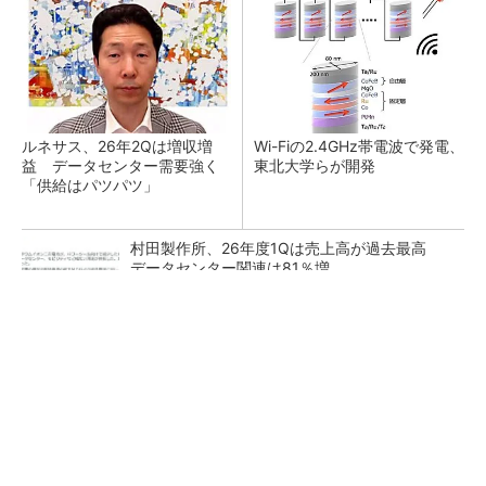
ルネサス、26年2Qは増収増
Wi-Fiの2.4GHz帯電波で発電、
益 データセンター需要強く
東北大学らが開発
「供給はパツパツ」
村田製作所、26年度1Qは売上高が過去最高
データセンター関連は81％増
パワー半導体企業ランキング、日本勢は三菱電
機ら5社がトップ20入り
人の動きをまねるロボットで実演 STのフィジ