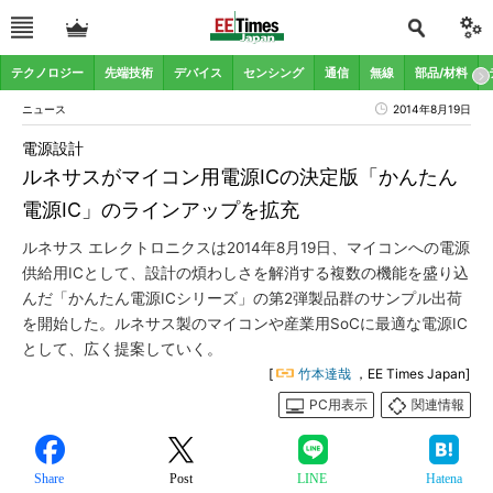
テクノロジー
先端技術
デバイス
センシング
通信
無線
部品/材料
ニュース
2014年8月19日
電源設計
ルネサスがマイコン用電源ICの決定版「かんたん
電源IC」のラインアップを拡充
ルネサス エレクトロニクスは2014年8月19日、マイコンへの電源
供給用ICとして、設計の煩わしさを解消する複数の機能を盛り込
んだ「かんたん電源ICシリーズ」の第2弾製品群のサンプル出荷
を開始した。ルネサス製のマイコンや産業用SoCに最適な電源IC
として、広く提案していく。
[
竹本達哉
，EE Times Japan]
PC用表示
関連情報
Share
Post
LINE
Hatena