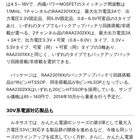
は4.5～16Vで、内蔵パワーMOSFETのスイッチング周波数は
1.1MHz。1チャンネルのRAA2301XXは、最大出力電流3Aで、出
力電圧3.3V固定品、同5.0V固定品、0.8～6.0V可変品の3タイプ
あり、いずれのタイプでもバックアップバッテリ回路搭載/非搭
載が選べる。2チャンネル品のRAA2302XXは、最大出力電流3A
＋3Aで、出力電圧3.3V＋可変（0.8～6.0V）タイプ、3.3V＋
5.5Vタイプ、可変（同）＋可変（同）タイプの3種あり、
RAA2301XXと同じく、いずれのタイプでもバックアップバッテ
リ回路搭載/非搭載を選択できる。
パッケージは、RAA2301XXのバックアップバッテリ回路搭載
品が16ピンHTSSOP、同非搭載品が8ピンHLSOPとなっている。
RAA2302XXはいずれも20ピンHTSSOPを採用している。サンプ
ル価格は65～140円で、2014年10月から量産を行う予定だ。
30V系電源対応製品も
ルネサスでは、かんたん電源ICシリーズの第3弾として最大入
力電圧33Vに対応する製品群の開発を進めるなど、今後も同シリ
ーズのラインアップを拡充していく方針。さらに、かんたん電源