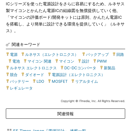
ICシリーズを使った電源設計をさらに容易にするため、ルネサス
製マイコンとかんたん電源ICの結線図を無償提供していく他、
「マイコンの評価ボード/開発キットには原則、かんたん電源IC
を搭載し、より簡単に設計できる環境を提供していく」（ルネサ
ス）。
関連キーワード
電源
|
ルネサス（エレクトロニクス）
|
バックアップ
|
回路
|
電池
|
マイコン 関連
|
マイコン
|
設計
|
PWM
|
ルネサス エレクトロニクス
|
DC-DCコンバータ
|
新製品
|
競合
|
ダイオード
|
電源設計（エレクトロニクス）
|
バッテリー
|
LDO
|
MOSFET
|
リアルタイム
|
レギュレータ
Copyright © ITmedia, Inc. All Rights Reserved.
関連情報
EE Times Japan『電源設計』 連載一覧