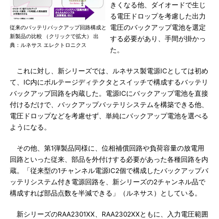
きくなる他、ダイオードで生じ
る電圧ドロップを考慮した出力
電圧のバックアップ電池を選定
従来のバッテリバックアップ回路構成と
新製品の比較 （クリックで拡大） 出
する必要があり、手間が掛かっ
典：ルネサス エレクトロニクス
た。
これに対し、新シリーズでは、ルネサス製電源ICとしては初め
て、IC内にボルテージディテクタとスイッチで構成するバッテリ
バックアップ回路を内蔵した。電源ICにバックアップ電池を直接
付けるだけで、バックアップバッテリシステムを構築できる他、
電圧ドロップなどを考慮せず、単純にバックアップ電池を選べる
ようになる。
その他、第1弾製品同様に、位相補償回路や負荷容量の放電用
回路といった従来、部品を外付けする必要があった各種回路を内
蔵。「従来型の1チャンネル電源IC2個で構成したバックアップバ
ッテリシステム付き電源回路を、新シリーズの2チャンネル品で
構成すれば部品点数を半減できる」（ルネサス）としている。
新シリーズのRAA2301XX、RAA2302XXともに、入力電圧範囲