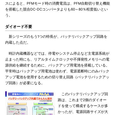
スによると、PFMモード時の消費電流は、PFM自動切り替え機能
を搭載した競合DC-DCコンバータよりも60～80％程度低いとい
う。
ダイオード不要
新シリーズのもう1つの特長が、バッテリバックアップ回路を
内蔵した点だ。
時計内蔵機器などでは、停電やシステム停止など主電源系統が
止まった時にも、リアルタイムクロックや不揮発性メモリへの電
源供給を継続するために、バックアップ用電池を搭載している。
平常時はバックアップ用電池は使わず、電源遮断時にのみバック
アップ電池を使用するための切り替え回路（バッテリバックアッ
プ回路）が必要になる。
このバッテリバックアップ回
路は、これまで2個のダイオー
ドを使って構成するケースが多
かったが、電源回路サイズが大