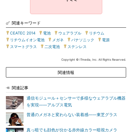
↑＜＜
関連キーワード
CEATEC 2014
|
電池
|
ウェアラブル
|
リチウム
|
リチウムイオン電池
|
メガネ
|
パナソニック
|
電源
|
スマートグラス
|
二次電池
|
ステンレス
Copyright © ITmedia, Inc. All Rights Reserved.
関連情報
関連記事
通信モジュール＋センサーで多様なウェアラブル機器
を実現――アルプス電気
普通のメガネと変わらない装着感――東芝グラス
真っ暗でも顔色が分かる赤外線カラー暗視カメラ