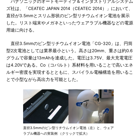
パナソニックのオートモーティブ＆インダストリアルシステム
ズ社は、「CEATEC JAPAN 2014（CEATEC 2014）」において、
直径が3.5mmとスリム形状のピン型リチウムイオン電池を展示
した。リスト端末やメガネといったウェアラブル機器などの電源
用途に向ける。
直径3.5mmのピン型リチウムイオン電池「CG-320」は、円筒
型2次電池としては業界最小という。高さは20mm、重さは約0.6
グラムで容量は13mAhを達成した。電圧は3.75V、最大充電電圧
は4.20Vである。Co（コバルト）系材料を用いることで高いエネ
ルギー密度を実現するとともに、スパイラル電極構造を用いるこ
とで小型ながら高出力を可能とした。
直径3.5mmのピン型リチウムイオン電池（左）と、ウェア
ラブル機器への実装例 （クリックで拡大）