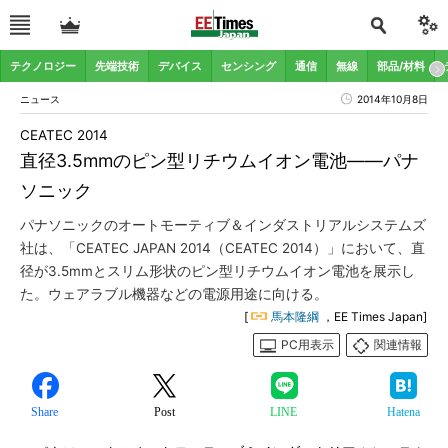
テクノロジー
先端技術
デバイス
センシング
通信
無線
部品/材料
ニュース
2014年10月8日
CEATEC 2014
直径3.5mmのピン型リチウムイオン電池――パナ
ソニック
パナソニックのオートモーティブ＆インダストリアルシステムズ
社は、「CEATEC JAPAN 2014（CEATEC 2014）」において、直
径が3.5mmとスリム形状のピン型リチウムイオン電池を展示し
た。ウェアラブル機器などの電源用途に向ける。
[
馬本隆綱
，EE Times Japan]
PC用表示
関連情報
Share
Post
LINE
Hatena