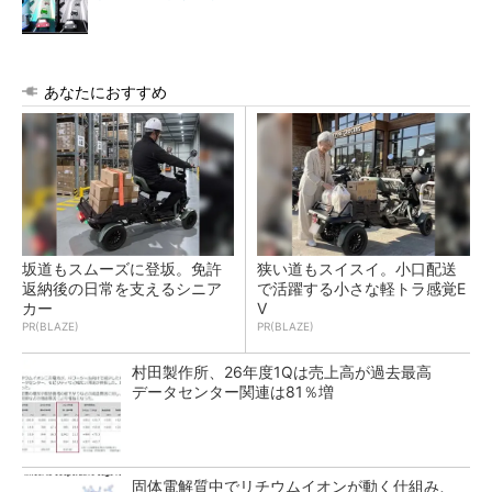
あなたにおすすめ
坂道もスムーズに登坂。免許
狭い道もスイスイ。小口配送
返納後の日常を支えるシニア
で活躍する小さな軽トラ感覚E
カー
V
PR(BLAZE)
PR(BLAZE)
村田製作所、26年度1Qは売上高が過去最高
データセンター関連は81％増
固体電解質中でリチウムイオンが動く仕組み、