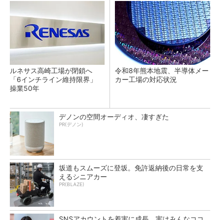
ルネサス高崎工場が閉鎖へ
令和8年熊本地震、半導体メー
「6インチライン維持限界」
カー工場の対応状況
操業50年
デノンの空間オーディオ、凄すぎた
PR(デノン)
坂道もスムーズに登坂。免許返納後の日常を支
えるシニアカー
PR(BLAZE)
SNSアカウントを着実に成長。実はみんなココ