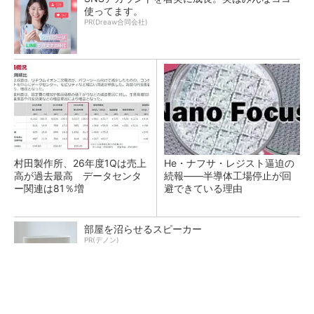
使ってます。
PR(Dreaw合同会社)
村田製作所、26年度1Qは売上
He・ナフサ・レジスト逼迫の
高が過去最高 データセンタ
続報――半導体工場停止が回
ー関連は81％増
避できている理由
部屋を沼らせるスピーカー
PR(デノン)
ソニー半導体は1Q過去最高益、スマホ市況停滞