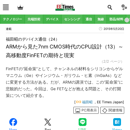
テクノロジー
先端技術
デバイス
センシング
通信
無線
部品/材料
連載
2015年5月20日
福田昭のデバイス通信（24）
ARMから見た7nm CMOS時代のCPU設計（13）～
高移動度FinFETの期待と現実
（2/2 ページ）
FinFETの“延命策”として、チャンネルの材料をシリコンからゲル
マニウム（Ge）やインジウム・ガリウム・ヒ素（InGaAs）など
に変更する方法がある。だが、ARMの講演では、この“延命策”に
悲観的だった。今回は、Ge FETなどが抱える問題と、その打開
策について紹介する。
[
福田昭
，EE Times Japan]
PC用表示
関連情報
Share
Post
LINE
Hatena