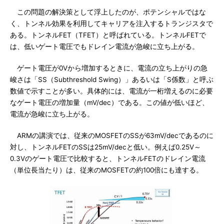
この問題の解決策として浮上したのが、ポテンシャルではな
く、トンネル効果を利用してキャリアを注入するトランジスタで
ある。トンネルFET（TFET）と呼ばれている。トンネルFETで
は、低いゲート電圧でもドレイン電流が急峻に立ち上がる。
ゲート電圧が0Vから増加するときに、電流の立ち上がりの急
峻さは「SS（Subthreshold Swing）」あるいは「S係数」と呼ぶ
数値で示すことが多い。具体的には、電流が一桁増えるのに必要
なゲート電圧の増加量（mV/dec）である。この値が低いほど、
電流が急峻に立ち上がる。
ARMの講演では、従来のMOSFETのSSが63mV/decであるのに
対し、トンネルFETのSSは25mV/decと低い。例えば0.25V～
0.3Vのゲート電圧で比較すると、トンネルFETのドレイン電流
（単位長当たり）は、従来のMOSFETの約100倍にも達する。