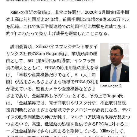
Xilinxの直近の業績は、非常に好調だ。2020年3月期第1四半期
売上高は前年同期比24％増、前四半期比3％増の8億5000万ドル
を記録。これで16四半期連続での前四半期比増収を達成であり、
約4年にわたって売り上げ成長を継続したことになる。
説明会冒頭、Xilinxバイスプレジデント兼ザイ
リンクス社長のSam Rogan氏は、業績好調の理
由として、5G（第5世代移動通信）インフラ投
資の増大とともに、FPGAの応用用途の拡大を挙
げ、「車載や産業機器だけでなく、AI（人工知
能）が活用されるさまざまな領域でFPGAの利用
Sam Rogan氏
が増えている。監視カメラや医療機器などさま
ざまであり、金融業界もその1つ」とする。その上でRogan氏
は、「金融業界では、電子商取引やリスク分析、不正取引監視、
投資判断などさまざまな領域でテクノロジーが必要になる。デバ
イスの動作周波数の伸びが鈍り、マルチコア技術も限界が見えつ
つある中で、高速、低遅延の処理を提供できるFPGAに対するニ
ーズは金融業界でさらに高まると期待している。Xilinxとして、