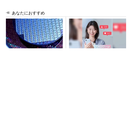
あなたにおすすめ
令和8年熊本地震、半導体メー
SNSアカウントを着実に成
カー工場の対応状況
長。実はみんなココ使ってま
す。
PR(Dreaw合同会社)
SNSアカウントを着実に成長。実はみんなココ
使ってます。
PR(Dreaw合同会社)
ルネサス高崎工場が閉鎖へ 「6インチライン維
持限界」 操業50年