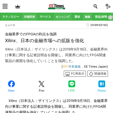
テクノロジー
先端技術
デバイス
センシング
通信
無線
部品/材料
ニュース
2019年9月19日
金融業界でのFPGAの利点を強調
Xilinx、日本の金融市場への拡販を強化
Xilinx（日本法人：ザイリンクス）は2019年9月18日、金融業界向
け事業に関する記者説明会を開催し、同業界に向けたFPGA関連
製品の展開を強化していくことを強調した。
[
竹本達哉
，EE Times Japan]
PC用表示
関連情報
Share
Post
LINE
Hatena
Xilinx（日本法人：ザイリンクス）は2019年9月18日、金融業界
向け事業に関する記者説明会を開催し、同業界に向けたFPGA関
連製品の展開を強化していくことを強調した。