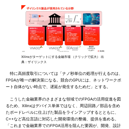
Xilinxがターゲットにする金融市場 （クリックで拡大） 出
典：ザイリンクス
特に高頻度取引については「ナノ秒単位の処理が行えるのは、
FPGAが唯一の解決策になる。競合のGPUには、ネットワークポ
ート自体がない時点で、遅延が発生するためだ」とする。
こうした金融業界のさまざまな領域でのFPGAの活用促進を図
るため、Xilinxはデバイス単体ではなく、周辺回路／部品を含め
たボードレベルに仕上げた製品をラインアップするとともに、
C++など高位言語に対応した開発環境の整備、提供を進める。
「これまで金融業界でのFPGA活用を阻んだ要因が、開発、設計