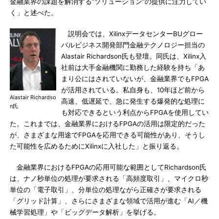
金融業界の課題を解消する“ソリューション”の提供に注力してい
く」と述べた。
説明会では、XilinxデータセンターBUグロー
バルビジネス開発部門金融テクノロジー担当の
Alastair Richardson氏も登壇。同氏は、Xilinx入
社前は大手金融機関に勤務した経験を持ち「あ
まり公にはされていないが、金融業界でもFPGA
が活用されている。私自身も、10年ほど前から
Alastair Richardso
高速、低遅延で、急に発生する爆発的な処理に
n氏
も対応できるという利点からFPGAを使用してい
た。これまでは、金融業界におけるFPGAの活用は限定的だった
が、さまざまな用途でFPGAを応用できる可能性があり、そうし
た可能性を広めるためにXilinxに入社した」と振り返る。
金融業界におけるFPGAの応用可能な範囲としてRichardson氏
は、ナノ秒単位の処理が要求される「高頻度取引」、マイクロ秒
単位の「電子取引」、分単位の処理ながら正確さが要求される
「グリッド計算」、さらにさまざまな領域で活用が進む「AI／機
械学習処理」や「ビッグデータ解析」を挙げる。