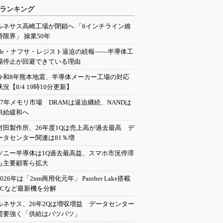
ランキング
ルネサス高崎工場が閉鎖へ 「6インチライン維
持限界」 操業50年
He・ナフサ・レジスト逼迫の続報――半導体工
場停止が回避できている理由
令和8年熊本地震、半導体メーカー工場の対応
状況【8/4 19時10分更新】
27年メモリ市場 DRAMは逼迫継続、NANDは
供給緩和へ
村田製作所、26年度1Qは売上高が過去最高 デ
ータセンター関連は81％増
ソニー半導体は1Q過去最高益、スマホ市況停滞
も主要顧客ら拡大
2026年は「2nm商用化元年」 Panther Lake搭載
PCなど最新機を分解
ルネサス、26年2Qは増収増益 データセンター
需要強く「供給はパツパツ」