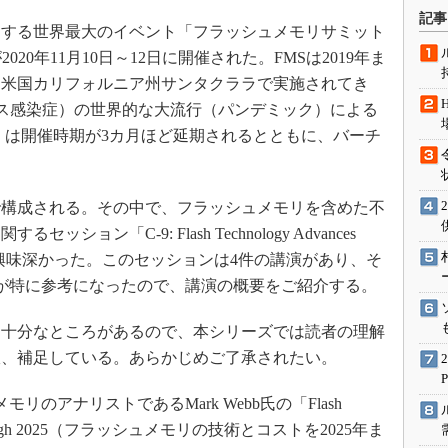
術を知る
記事
する世界最大のイベント「フラッシュメモリサミット
エンジニア”が仕掛けた社内
念の180日
t）」が2020年11月10日～12日に開催された。FMSは2019年ま
に米国カリフォルニア州サンタクララで実施されてき
ションは日本を救うのか
イルス感染症）の世界的な大流行（パンデミック）による
IoT通信
2020）は開催時期が3カ月ほど延期されるとともに、バーチ
ナリスト「未来展望」
愛されないエンジニア」の
行動論
で構成される。その中で、フラッシュメモリを含めた不
ョン「C-9: Flash Technology Advances
abilities」が興味深かった。このセッションは4件の講演があり、そ
が特に参考になったので、講演の概要をご紹介する。
十分なところがあるので、本シリーズでは読者の理解
宜、補足している。あらかじめご了承されたい。
リのアナリストであるMark Webb氏の「Flash
osts Through 2025（フラッシュメモリの技術とコストを2025年ま