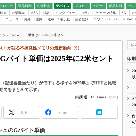
ノロジー
製品解剖
先端技術
デバイス
プロセス
パワー
部品材料
セン
動向
企業動向
統計
インタビュー
コラム
テーマ特集
カ
M&A
5G
ギー
ナログ
無線
集
ニュース
海外
国内
連載
電子版
読者登録
ホワイトペーパー
Specia
フィジカルAI
IoT・エッジコ
モリ
EXPO
Microchip情報
ストレージ通信
EE Times Japan×EDN Japan統合電
エッジAI
子版
I
SEMICON Japan
フラッシュのGバイト単価は2025年に2米セン...
デバイス通信
パワーエレクトロニクス
電子ブックレット
イコン
CEATEC
のナノフォーカス
リストが語る不揮発性メモリの最新動向（9）
半導体後工程
GA
EdgeTech＋
業界スコープ
のGバイト単価は2025年に2米セント
読者調査（EE Times Research）
印刷
TECHNO-FRONT
のエレ・組み込みプレイバ
カーボンニュートラル
2
人とくるま展
版
IoT
直前エンジニアの社会人大
ト（記憶容量当たり）が低下する様子を2025年までHDDと比較
電源設計（EDN Japan）
「
動向をまとめて示す。
数字」で回してみよう
エレクトロニクス入門（EDN
[
福田昭
，
EE Times Japan
]
A
Japan）
ード ～Behind the
2
rd
見る
Share
年で起こったこと、次の10年
台
こと
4
で探るアジアの新トレンド
ッシュのGバイト単価