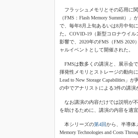
光伝送技
フラッシュメモリとその応用に関
“異端児
改革、執
（FMS：Flash Memory Summi
で、毎年8月上旬あるいは8月中旬
イノベー
た。COVID-19（新型コロナウ
JASA発
影響で、2020年のFMS（FMS 
IHSア
ャルイベントとして開催された。
「英語に
ための新
FMSは数多くの講演と、展示会
揮発性メモリとストレージの動向に関するセッシ
Lead to New Storage Cap
の中でアナリストによる3件の講演
なお講演の内容だけでは説明が不
を助けるために、講演の内容を適
本シリーズの
第4回
から、半導体メモ
Memory Technologies and C