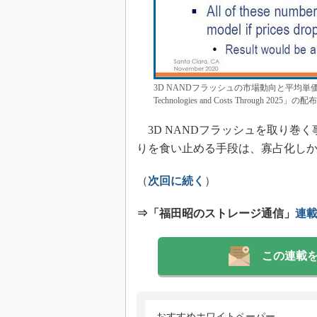
3D NANDフラッシュの市場動向と平均単価に関
Technologies and Costs Through 
3D NANDフラッシュを取り巻
りを食い止める手段は、寡占化し
（
次回に続く
）
⇒「福田昭のストレージ通信」
連
この連載
おすすめホワイトペーパー