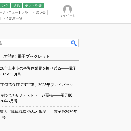
シング
通信
テスト/計測
ーボンニュートラル
展示会
マイページ
全記事一覧
l
ンピューティング
して読む 電子ブックレット
IER
026年上半期の半導体業界を振り返る――電子
2026年7月号
TECHNO-FRONTIER」2025年プレイバック
I時代のメモリ／ストレージ覇権――電子版
026年5月号
湾の半導体戦略 強みと限界――電子版2026年
月号