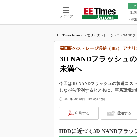
テク
業界
電池／エネル
ア
メディア
特
メ
福田昭の
LS
EE Times Japan
>
メモリ／ストレージ
>
3D NAND
福田昭の
マ
湯之上隆
福田昭のストレージ通信（182） アナ
FP
大山聡の
3D NANDフラッシュ
大原雄介
未満へ
ック
リタイア
学漂流記
今回は3D NANDフラッシュの製造コス
しながら予測するとともに、事業環境の
世界を「
2021年03月08日 11時30分 公開
踊るバズワ
Buzzwo
印刷する
通知する
この10
で起こる
製品分解
HDDに近づく3D NANDフラ