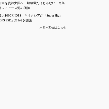
日本を資源大国へ 埋蔵量だけじゃない、南鳥
島レアアース泥の価値
最大1000万IOPS キオクシアが「Super High
IOPS SSD」第1弾を開発
≫
11～30位はこちら