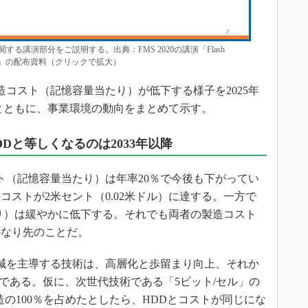
る講演部分をご説明する。出典：FMS 2020の講演「Flash
rough 2025」の配布資料（クリックで拡大）
造コスト（記憶容量当たり）が低下する様子を2025年
とともに、事業環境の動向をまとめて示す。
Dと等しくなるのは2033年以降
スト（記憶容量当たり）は年率20％で今後も下がってい
のコストが2米セント（0.02米ドル）に達する。一方で
り）は緩やかに低下する。それでも両者の製造コスト
かなり先のことだ。
削減を主導する技術は、高層化と歩留まり向上、それか
加である。仮に、次世代技術である「5ビット/セル」の
製造の100％を占めたとしたら、HDDとコストが同じにな