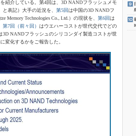
紹介している。第4回は、3D NANDフラッシュメモ
ュ」と表記）大手の近況を、
第5回
は中国の3D NANDフ
mory Technologies Co., Ltd.）の現状を、
第6回
は
、
第7回（前々回）
はウエハーコストが世代交代でどの
は3D NANDフラッシュのシリコンダイ製造コストが世
うに変化するかをご報告した。