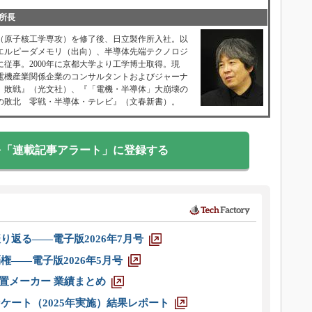
所長
院（原子核工学専攻）を修了後、日立製作所入社。以
、エルピーダメモリ（出向）、半導体先端テクノロジ
従事。2000年に京都大学より工学博士取得。現
電機産業関係企業のコンサルタントおよびジャーナ
」敗戦』（光文社）、『「電機・半導体」大崩壊の
の敗北 零戦・半導体・テレビ』（文春新書）。
を「連載記事アラート」に登録する
り返る――電子版2026年7月号
権――電子版2026年5月号
装置メーカー 業績まとめ
ケート（2025年実施）結果レポート