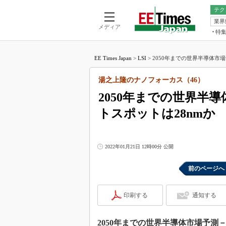
テク
業界
電池／エネル
ア
メディア
特
メ
福田昭の
LS
EE Times Japan
>
LSI
>
2050年までの世界半導体市場予測
福田昭の
マ
湯之上隆
湯之上隆のナノフォーカス（46）
FP
大山聡の
2050年までの世界半導
大原雄介
トスポットは28nmか
ック
リタイア
学漂流記
2022年01月21日 12時00分 公開
世界を「
踊るバズワ
前のページへ
Buzzwo
この10
印刷する
通知する
で起こる
製品分解
2050年までの世界半導体市場予測