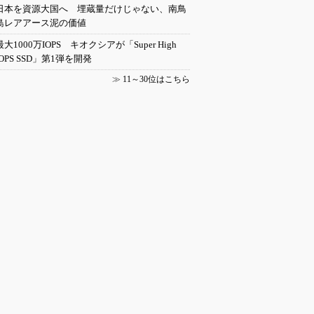
日本を資源大国へ 埋蔵量だけじゃない、南鳥
島レアアース泥の価値
最大1000万IOPS キオクシアが「Super High
IOPS SSD」第1弾を開発
≫
11～30位はこちら