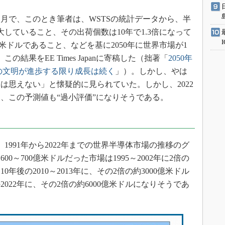
1月で、このとき筆者は、WSTSの統計データから、半
大していること、その出荷個数は10年で1.3倍になって
6米ドルであること、などを基に2050年に世界市場が1
の結果をEE Times Japanに寄稿した（拙著「
2050年
の文明が進歩する限り成長は続く
」）。しかし、やは
は思えない」と懐疑的に見られていた。しかし、2022
と、この予測値も“過小評価”になりそうである。
991年から2022年までの世界半導体市場の推移のグ
600～700億米ドルだった市場は1995～2002年に2倍の
0年後の2010～2013年に、その2倍の約3000億米ドル
022年に、その2倍の約6000億米ドルになりそうであ