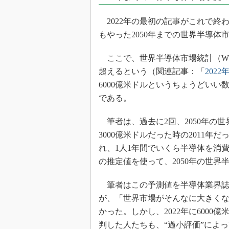
光伝送技
“異端児
2022年の最初の記事がこれで終わ
改革、執
もやった2050年までの世界半導
イノベー
ここで、世界半導体市場統計（WST
JASA発
超えるという（関連記事：「
202
IHSア
6000億米ドルというちょうどいい
「英語に
である。
ための新
筆者は、過去に2回、2050年の
3000億米ドルだった時の2011
れ、1人1年間でいくら半導体を消費
の推定値を使って、2050年の世界
筆者はこの予測値を半導体業界誌の
が、「世界市場がそんなに大きく
かった。しかし、2022年に600
判した人たちも、“過小評価”によ