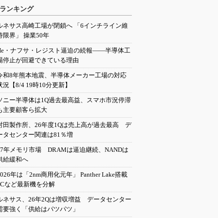
ランキング
ルネサス高崎工場が閉鎖へ 「6インチライン維
持限界」 操業50年
He・ナフサ・レジスト逼迫の続報――半導体工
場停止が回避できている理由
令和8年熊本地震、半導体メーカー工場の対応
状況【8/4 19時10分更新】
ソニー半導体は1Q過去最高益、スマホ市況停滞
も主要顧客ら拡大
村田製作所、26年度1Qは売上高が過去最高 デ
ータセンター関連は81％増
27年メモリ市場 DRAMは逼迫継続、NANDは
供給緩和へ
2026年は「2nm商用化元年」 Panther Lake搭載
PCなど最新機を分解
ルネサス、26年2Qは増収増益 データセンター
需要強く「供給はパツパツ」