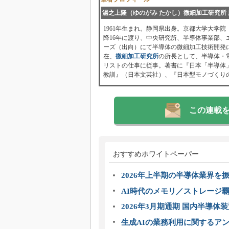
湯之上隆（ゆのがみ たかし）微細加工研究所 
1961年生まれ。静岡県出身。京都大学大学
降16年に渡り、中央研究所、半導体事業部
ーズ（出向）にて半導体の微細加工技術開発に
在、
微細加工研究所
の所長として、半導体・
リストの仕事に従事。著書に『日本「半導体
教訓』（日本文芸社）、『日本型モノづくり
この連載
おすすめホワイトペーパー
2026年上半期の半導体業界を振
AI時代のメモリ／ストレージ覇
2026年3月期通期 国内半導体
生成AIの業務利用に関するアン