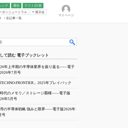
シング
通信
テスト/計測
ーボンニュートラル
展示会
マイページ
全記事一覧
l
ンピューティング
して読む 電子ブックレット
IER
026年上半期の半導体業界を振り返る――電子
2026年7月号
TECHNO-FRONTIER」2025年プレイバック
I時代のメモリ／ストレージ覇権――電子版
026年5月号
湾の半導体戦略 強みと限界――電子版2026年
月号