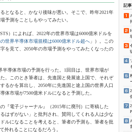
術を知る
記事
エンジニア”が仕掛けた社内
るとなると、かなり後味が悪い。そこで、昨年2021年
念の180日
体市場予測をことしもやってみたい。
ションは日本を救うのか
S）によれば、2022年の世界市場は6000億米ドルを
IoT通信
2年の世界半導体市場規模は6000億米ドル超へ
」）。この
ナリスト「未来展望」
数字を見て、2050年の市場予測をやってみたくなったの
愛されないエンジニア」の
行動論
世界半導体市場の予測を行った。1回目は、世界市場が
年だった。このとき筆者は、先進国と発展途上国で、それぞ
するかを算出し、2050年に先進国と途上国の世界人口
半導体市場が7500億米ドルになると予測した。
『電子ジャーナル』（2015年に廃刊）に寄稿した
なるはずがない」と批判され、賛同してくれる人は少な
0億米ドルになることを考えると、筆者の予測も、筆者を批
って外れることになるだろう。