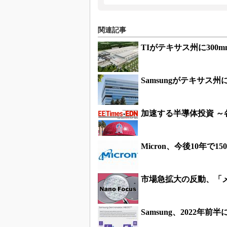
関連記事
TIがテキサス州に300
Samsungがテキサス
加速する半導体投資 ～各
Micron、今後10年で1
市場急拡大の反動、「
Samsung、2022年