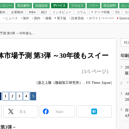
ノロジー
製品解剖
先端技術
デバイス
プロセス
パワー
部品材料
セン
動向
企業動向
統計
インタビュー
コラム
テーマ特集
カ
M&A
5G
ギー
ナログ
無線
集
ニュース
海外
国内
連載
電子版
読者登録
ホワイトペーパー
Specia
フィジカルAI
IoT・エッジコ
モリ
EXPO
Microchip情報
ストレージ通信
EE Times Japan×EDN Japan統合電
エッジAI
子版
I
SEMICON Japan
 第3弾 ～30年後も...
デバイス通信
パワーエレクトロニクス
電子ブックレット
イコン
CEATEC
のナノフォーカス
半導体後工程
GA
EdgeTech＋
業界スコープ
体市場予測 第3弾 ～30年後もスイー
読者調査（EE Times Research）
印刷
TECHNO-FRONT
のエレ・組み込みプレイバ
カーボンニュートラル
2
人とくるま展
（5/5 ページ）
版
IoT
直前エンジニアの社会人大
電源設計（EDN Japan）
[
湯之上隆（微細加工研究所）
，
EE Times Japan
]
「
数字」で回してみよう
エレクトロニクス入門（EDN
A
Japan）
ード ～Behind the
1
|
2
|
3
|
4
|
5
2
rd
年で起こったこと、次の10年
台
見る
Share
こと
4
で探るアジアの新トレンド
－第3弾－