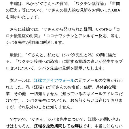
中編は、私から”K”さんへの質問、「ワクチン陰謀論」「世間
の圧力」等について、”K”さんの個人的な見解をお伺いしたQ&A
を開示いたします。
さらに後編では、”K”さんから発せられた疑問、いわゆる「コ
ロナ後遺症の対策」「コロナワクチンとアレルギー反応」等を、
シバタ先生が詳細に解説します。
最後に、”K”さんと、私たち（シバタ先生と私）の間に隔た
る、「ワクチン接種への恐怖」に関する意識の違いが発生するプ
ロセスについて、シバタ先生の見解を開示いたします。
本メールは、
江端ファイアウォール
の元でメールの交換が行わ
れました。私（江端）は”K”さんのお名前、住所、具体的な職
業、その他、一切知りません（知っているのはメールアドレスだ
けです）。シバタ先生についても、お名前くらいは存じておりま
すが、それ以外のことは知りません。
ですので、”K”さん、シバタ先生について、江端への問い合わ
せはもちろん、
江端を拉致拷問しても無駄
です。本当に知らない