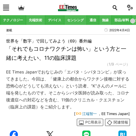
テクノロジー
先端技術
デバイス
センシング
通信
無線
部品/材料
連載
2022年4月4日
世界を「数字」で回してみよう（69）番外編
「それでもコロナワクチンは怖い」という方と一
緒に考えたい、11の臨床課題
（1/9 ページ）
EE Times Japanでおなじみの「エバタ・シバタコンビ」が戻っ
てきました。今回は、「健康上の都合からワクチン接種に対する
恐怖心がどうしても消えない」という読者、”K”さんのメールに
端を発したものです。そこからシバタ医師が読み取った、コロナ
後遺症への対応などを含む、11個のクリニカル・クエスチョン
（臨床上の課題）をご紹介します。
[
江端智一
，EE Times Japan]
PC用表示
関連情報