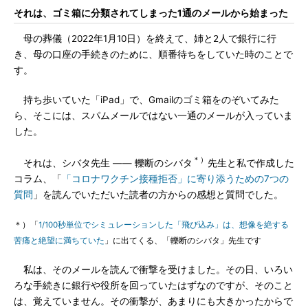
それは、ゴミ箱に分類されてしまった1通のメールから始まった
母の葬儀（2022年1月10日）を終えて、姉と2人で銀行に行
き、母の口座の手続きのために、順番待ちをしていた時のことで
す。
持ち歩いていた「iPad」で、Gmailのゴミ箱をのぞいてみた
ら、そこには、スパムメールではない一通のメールが入っていま
した。
＊）
それは、シバタ先生 ―― 轢断のシバタ
先生と私で作成した
コラム、「
「コロナワクチン接種拒否」に寄り添うための7つの
質問
」を読んでいただいた読者の方からの感想と質問でした。
＊）「
1/100秒単位でシミュレーションした「飛び込み」は、想像を絶する
苦痛と絶望に満ちていた
」に出てくる、「轢断のシバタ」先生です
私は、そのメールを読んで衝撃を受けました。その日、いろい
ろな手続きに銀行や役所を回っていたはずなのですが、そのこと
は、覚えていません。その衝撃が、あまりにも大きかったからで