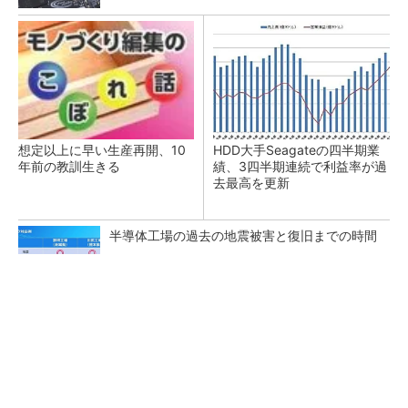
想定以上に早い生産再開、10
HDD大手Seagateの四半期業
年前の教訓生きる
績、3四半期連続で利益率が過
去最高を更新
半導体工場の過去の地震被害と復旧までの時間
中国最大のDRAMメーカーCXMTがIPOへ 増
産とHBM開発で存在感