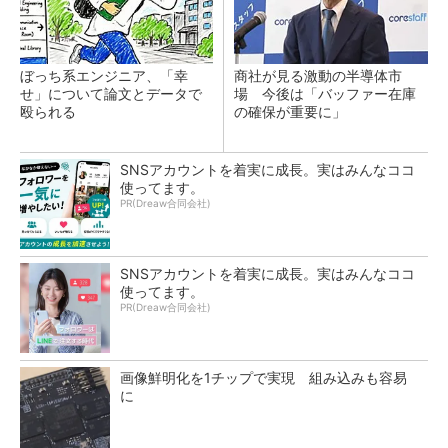
ぼっち系エンジニア、「幸
商社が見る激動の半導体市
せ」について論文とデータで
場 今後は「バッファー在庫
殴られる
の確保が重要に」
SNSアカウントを着実に成長。実はみんなココ
使ってます。
PR(Dreaw合同会社)
SNSアカウントを着実に成長。実はみんなココ
使ってます。
PR(Dreaw合同会社)
画像鮮明化を1チップで実現 組み込みも容易
に