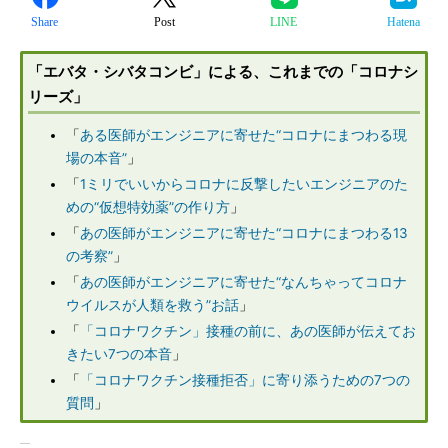
Share
Post
LINE
Hatena
「エバタ・シバタコンビ」による、これまでの「コロナシ
リーズ」
「
ある医師がエンジニアに寄せた“コロナにまつわる現
場の本音”
」
「
1ミリでいいからコロナに反撃したいエンジニアのた
めの“仮想特効薬”の作り方
」
「
あの医師がエンジニアに寄せた“コロナにまつわる13
の考察”
」
「
あの医師がエンジニアに寄せた“なんちゃってコロナ
ウイルスが人類を救う”お話
」
「
「コロナワクチン」接種の前に、あの医師が伝えてお
きたい7つの本音
」
「
「コロナワクチン接種拒否」に寄り添うための7つの
質問
」