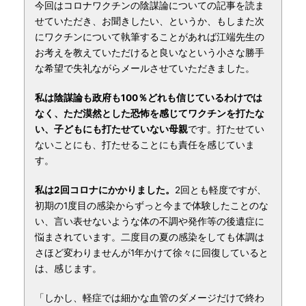
今回はコロナワクチンの陰謀論についての記事を読ま
せていただき、お聞きしたい、というか、もしまた次
にワクチンについて執筆することがあれば江端先生の
お考えを教えていただけると良いなという小さな勝手
な希望で失礼ながらメールさせていただきました。
私は陰謀論も政府も100％どれも信じているわけでは
なく、ただ漠然とした恐怖を感じてワクチンを打たな
い、子どもにも打たせていない母親
です。打たせてい
ないことにも、打たせることにも責任を感じていま
す。
私は2回コロナにかかりました。
2回とも軽度ですが、
初期の1度目の感染からずっと今まで体験したことのな
い、言い表せないような体の不調や発作等の後遺症に
悩まされています。二度目の夏の感染をしても体調は
さほど変わりませんが1年かけて徐々に回復していると
は、感じます。
「しかし、軽症では細かな血管のダメージだけで終わ