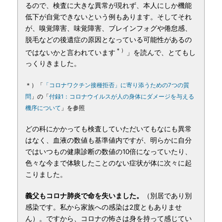
るので、検査に大きな異常が現れず、本人にしか機能
低下が自覚できないという例もあります。そしてそれ
が、嗅覚障害、味覚障害、ブレインフォグや倦怠感、
脱毛などの後遺症の原因となっている可能性があるの
＊）
ではないかと言われています
」を読んで、とてもし
っくりきました。
＊）「
「コロナワクチン接種拒否」に寄り添うための7つの質
問
」の「
付録1：コロナウイルスが人の身体にダメージを与える
機序について
」を参照
どの科にかかっても検査していただいてもなにも異常
はなく、血液の数値も基準値内ですが、明らかに自分
ではいつもの健康診断の数値の10倍になっていたり、
色々な今まで体験したことのない症状が体に次々に起
こりました。
義父もコロナ肺炎で命を失いました。
（別居であり別
感染です。私から家族への感染は2度ともありませ
ん）。ですから、コロナの怖さは身を持って感じてい