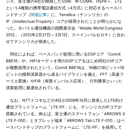
ンズ、富士通の4社が開発したGSM、W-CDMA、HSPA＋、LTE
という4種類の携帯電話通信方式（4方式）に対応するベースバ
ンドチップ（
関連記事
）に、Tensilica（テンシリカ）の
IP（Intellectual Property）コアが採用されたことが明らかにな
った。モバイル通信機器の国際展示会「Mobile World Congress
2012」（2012年2月27日～3月1日、スペインバルセロナ）に合わ
せてテンシリカが発表した。
同社によれば、ベースバンド処理に用いるDSPコア「ConnX
BBE16」や、HiFiオーディオ用のDSPコアをはじめ同社のIPコア
が複数採用されたという。ConnX BBE16は、16個の18ビット×18
ビットの積和演算器から成るパイプラインを備え、FFT（高速フ
ーリエ変換）やFIR（有限インパルス応答）、行列乗算といった
演算処理に最適化されている。
なお、NTTドコモなどの4社が2009年10月に発表したLTE向け
通信プラットフォーム「LTE-PF」にも、テンシリカのIPコアが
搭載されている。例えば、富士通のスマートフォン「ARROWS X
LTE F-05D」とタブレット端末「ARROWS Tab LTE F-01D」はベ
ースバンドチップのプラットフォームに「LTE-PF」を採用して