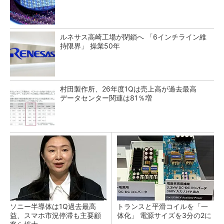
ルネサス高崎工場が閉鎖へ 「6インチライン維
持限界」 操業50年
村田製作所、26年度1Qは売上高が過去最高
データセンター関連は81％増
ソニー半導体は1Q過去最高
トランスと平滑コイルを「一
益、スマホ市況停滞も主要顧
体化」 電源サイズを3分の2に