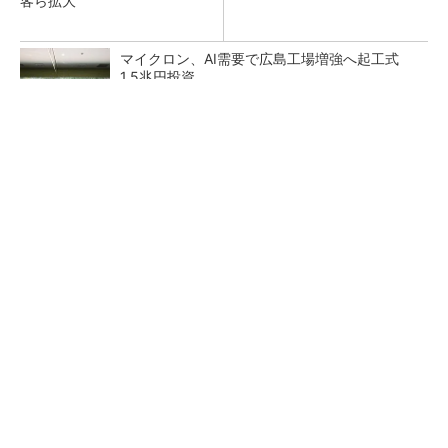
客ら拡大
マイクロン、AI需要で広島工場増強へ起工式
1.5兆円投資
He・ナフサ・レジスト逼迫の続報――半導体工
場停止が回避できている理由
中国最大のDRAMメーカーCXMTがIPOへ 増
産とHBM開発で存在感