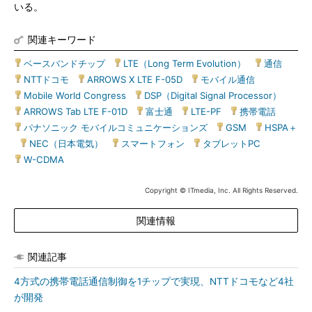
いる。
関連キーワード
ベースバンドチップ
|
LTE（Long Term Evolution）
|
通信
|
NTTドコモ
|
ARROWS X LTE F-05D
|
モバイル通信
|
Mobile World Congress
|
DSP（Digital Signal Processor）
|
ARROWS Tab LTE F-01D
|
富士通
|
LTE-PF
|
携帯電話
|
パナソニック モバイルコミュニケーションズ
|
GSM
|
HSPA＋
|
NEC（日本電気）
|
スマートフォン
|
タブレットPC
|
W-CDMA
Copyright © ITmedia, Inc. All Rights Reserved.
関連情報
関連記事
4方式の携帯電話通信制御を1チップで実現、NTTドコモなど4社
が開発