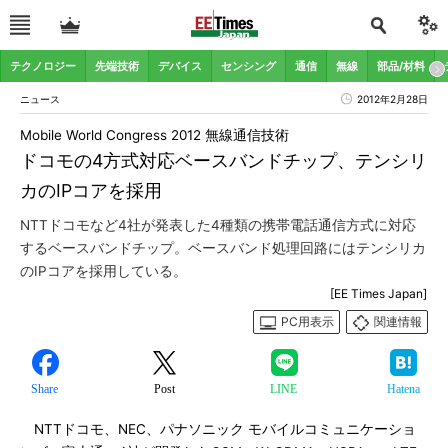
テクノロジー
先端技術
デバイス
センシング
通信
無線
部品/材料
ニュース
2012年2月28日
Mobile World Congress 2012 無線通信技術
ドコモの4方式対応ベースバンドチップ、テンシリ
カのIPコアを採用
NTTドコモなど4社が発表した4種類の携帯電話通信方式に対応
するベースバンドチップ。ベースバンド処理回路にはテンシリカ
のIPコアを採用している。
[EE Times Japan]
PC用表示
関連情報
Share
Post
LINE
Hatena
NTTドコモ、NEC、パナソニック モバイルコミュニケーショ