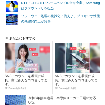
NTTドコモのLTEベースバンドIC合弁企業、Samsung
はファウンドリを担当
ソフトウェア処理の複雑化に備えよ、プロセッサ性能
の飛躍的向上が急務
あなたにおすすめ
SNSアカウントを着実に成
SNSアカウントを着実に成
長。実はみんなココ使ってま
長。実はみんなココ使ってま
す。
す。
PR(Dreaw合同会社)
PR(Dreaw合同会社)
令和8年熊本地震、半導体メーカー工場の対応
状況