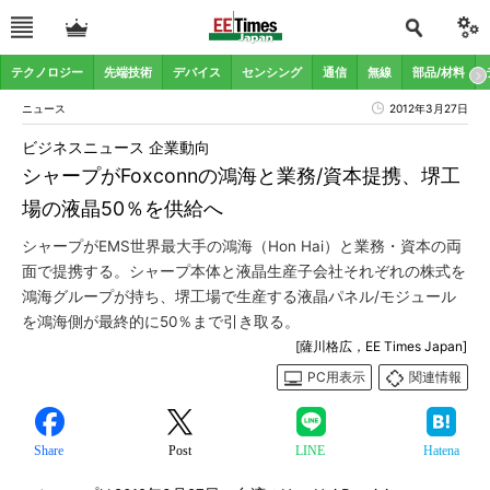
テクノロジー
先端技術
デバイス
センシング
通信
無線
部品/材料
ニュース
2012年3月27日
ビジネスニュース 企業動向
シャープがFoxconnの鴻海と業務/資本提携、堺工
場の液晶50％を供給へ
シャープがEMS世界最大手の鴻海（Hon Hai）と業務・資本の両
面で提携する。シャープ本体と液晶生産子会社それぞれの株式を
鴻海グループが持ち、堺工場で生産する液晶パネル/モジュール
を鴻海側が最終的に50％まで引き取る。
[薩川格広，EE Times Japan]
PC用表示
関連情報
Share
Post
LINE
Hatena