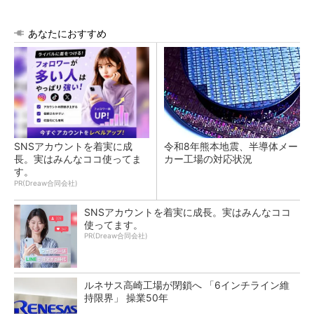
あなたにおすすめ
SNSアカウントを着実に成
令和8年熊本地震、半導体メー
長。実はみんなココ使ってま
カー工場の対応状況
す。
PR(Dreaw合同会社)
SNSアカウントを着実に成長。実はみんなココ
使ってます。
PR(Dreaw合同会社)
ルネサス高崎工場が閉鎖へ 「6インチライン維
持限界」 操業50年