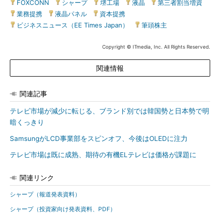
FOXCONN
|
シャープ
|
堺工場
|
液晶
|
第三者割当増資
|
業務提携
|
液晶パネル
|
資本提携
|
ビジネスニュース（EE Times Japan）
|
筆頭株主
Copyright © ITmedia, Inc. All Rights Reserved.
関連情報
関連記事
テレビ市場が減少に転じる、ブランド別では韓国勢と日本勢で明
暗くっきり
SamsungがLCD事業部をスピンオフ、今後はOLEDに注力
テレビ市場は既に成熟、期待の有機ELテレビは価格が課題に
関連リンク
シャープ（報道発表資料）
シャープ（投資家向け発表資料、PDF）