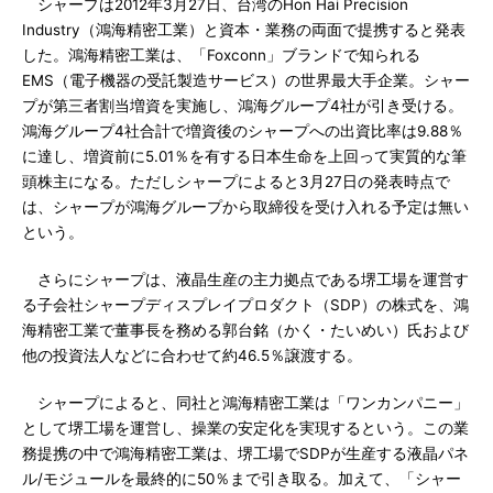
シャープは2012年3月27日、台湾のHon Hai Precision
Industry（鴻海精密工業）と資本・業務の両面で提携すると発表
した。鴻海精密工業は、「Foxconn」ブランドで知られる
EMS（電子機器の受託製造サービス）の世界最大手企業。シャー
プが第三者割当増資を実施し、鴻海グループ4社が引き受ける。
鴻海グループ4社合計で増資後のシャープへの出資比率は9.88％
に達し、増資前に5.01％を有する日本生命を上回って実質的な筆
頭株主になる。ただしシャープによると3月27日の発表時点で
は、シャープが鴻海グループから取締役を受け入れる予定は無い
という。
さらにシャープは、液晶生産の主力拠点である堺工場を運営す
る子会社シャープディスプレイプロダクト（SDP）の株式を、鴻
海精密工業で董事長を務める郭台銘（かく・たいめい）氏および
他の投資法人などに合わせて約46.5％譲渡する。
シャープによると、同社と鴻海精密工業は「ワンカンパニー」
として堺工場を運営し、操業の安定化を実現するという。この業
務提携の中で鴻海精密工業は、堺工場でSDPが生産する液晶パネ
ル/モジュールを最終的に50％まで引き取る。加えて、「シャー