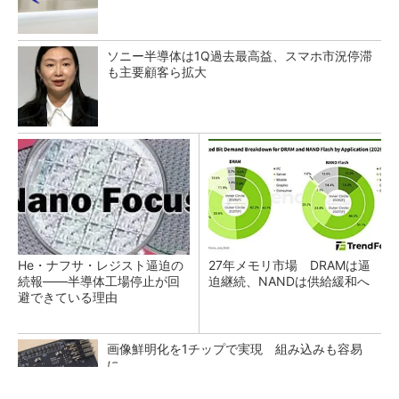
ソニー半導体は1Q過去最高益、スマホ市況停滞
も主要顧客ら拡大
He・ナフサ・レジスト逼迫の
27年メモリ市場 DRAMは逼
続報――半導体工場停止が回
迫継続、NANDは供給緩和へ
避できている理由
画像鮮明化を1チップで実現 組み込みも容易
に