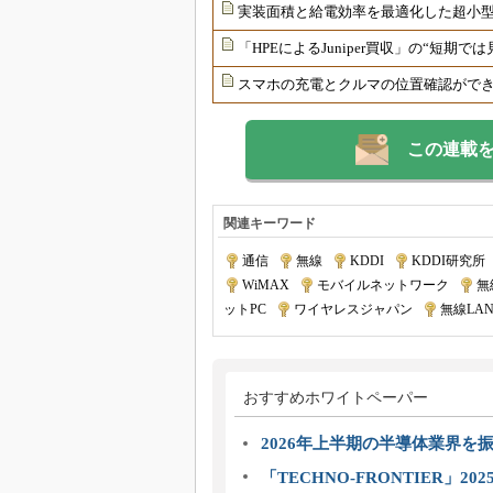
実装面積と給電効率を最適化した超小型
「HPEによるJuniper買収」の“短期
スマホの充電とクルマの位置確認ができる
この連載
関連キーワード
通信
|
無線
|
KDDI
|
KDDI研究所
WiMAX
|
モバイルネットワーク
|
無
ットPC
|
ワイヤレスジャパン
|
無線LA
おすすめホワイトペーパー
2026年上半期の半導体業界を振
「TECHNO-FRONTIER」2