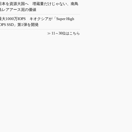
日本を資源大国へ 埋蔵量だけじゃない、南鳥
島レアアース泥の価値
最大1000万IOPS キオクシアが「Super High
IOPS SSD」第1弾を開発
≫
11～30位はこちら