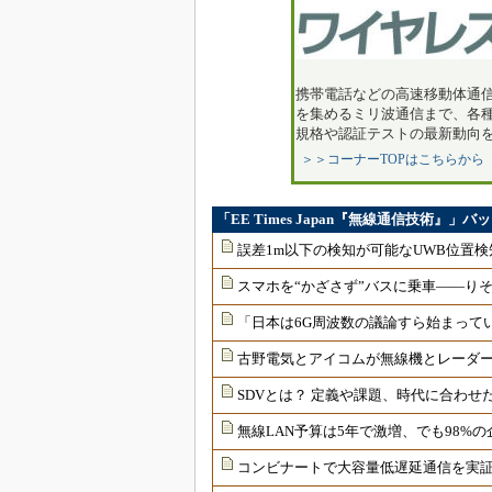
携帯電話などの高速移動体通
を集めるミリ波通信まで、各
規格や認証テストの最新動向
＞＞コーナーTOPはこちらから
「EE Times Japan『無線通信技術』」
誤差1m以下の検知が可能なUWB位置
スマホを“かざさず”バスに乗車――りそ
「日本は6G周波数の議論すら始まって
古野電気とアイコムが無線機とレーダ
SDVとは？ 定義や課題、時代に合わせ
無線LAN予算は5年で激増、でも98%の
コンビナートで大容量低遅延通信を実