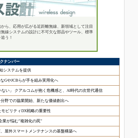
信から、応用が広がる近距離無線、新領域として注目
種無線システムの設計に不可欠な部品やツール、標準
を追う！
バックナンバー
検知システムを提供
なGやJCBらが手を組み実用化へ
いない」 クアルコムが抱く危機感と、AI時代の次世代通信
ー分野での協業開始、新たな価値創出へ
たモビリティDX戦略の重要性
企業が悩む”複雑化の罠”
証、屋外スマートメンテナンスの基盤構築へ