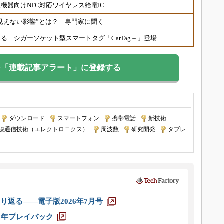
機器向けNFC対応ワイヤレス給電IC
では見えない影響”とは？ 専門家に聞く
 シガーソケット型スマートタグ「CarTag＋」登場
を「連載記事アラート」に登録する
|
ダウンロード
|
スマートフォン
|
携帯電話
|
新技術
|
線通信技術（エレクトロニクス）
|
周波数
|
研究開発
|
タブレ
N
り返る――電子版2026年7月号
025年プレイバック