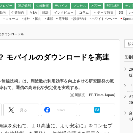
ノロジー
製品解剖
先端技術
デバイス
プロセス
パワー
部品材料
セン
動向
企業動向
統計
インタビュー
コラム
テーマ特集
カ
M&A
5G
ギー
ナログ
無線
集
ニュース
海外
国内
連載
電子版
読者登録
ホワイトペーパー
Specia
フィジカルAI
IoT・エッジコ
モリ
EXPO
Microchip情報
ストレージ通信
EE Times Japan×EDN Japan統合電
エッジAI
子版
I
SEMICON Japan
ダウンロードを...
デバイス通信
パワーエレクトロニクス
電子ブックレット
イコン
CEATEC
のナノフォーカス
半導体後工程
GA
EdgeTech＋
業界スコープ
？ モバイルのダウンロードを高速
読者調査（EE Times Research）
印刷
TECHNO-FRONT
のエレ・組み込みプレイバ
カーボンニュートラル
2
人とくるま展
版
IoT
直前エンジニアの社会人大
ョン無線技術」は、周波数の利用効率を向上させる研究開発の流
電源設計（EDN Japan）
「
束ねて、通信の高速化や安定化を実現する。
数字」で回してみよう
エレクトロニクス入門（EDN
[前川慎光，
EE Times Japan
]
A
Japan）
ード ～Behind the
2
rd
見る
Share
年で起こったこと、次の10年
台
こと
4
無線を束ねて、より高速に、より安定に」をコンセプ
で探るアジアの新トレンド