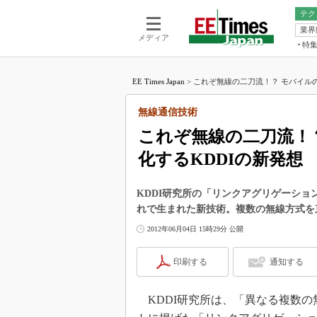
テク
業界
電池／エネル
ア
メディア
特
メ
福田昭の
LS
EE Times Japan
>
これぞ無線の二刀流！？ モバイルの
福田昭の
マ
湯之上隆
無線通信技術
FP
大山聡の
これぞ無線の二刀流！
大原雄介
化するKDDIの新発想
ック
リタイア
学漂流記
KDDI研究所の「リンクアグリゲーシ
れで生まれた新技術。複数の無線方式を
世界を「
2012年06月04日 15時29分 公開
踊るバズワ
Buzzwo
印刷する
通知する
この10
で起こる
KDDI研究所は、「異なる複数の
製品分解