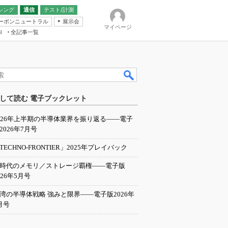
シング
通信
テスト/計測
ーボンニュートラル
展示会
マイページ
全記事一覧
l
ンピューティング
して読む 電子ブックレット
IER
026年上半期の半導体業界を振り返る――電子
2026年7月号
TECHNO-FRONTIER」2025年プレイバック
I時代のメモリ／ストレージ覇権――電子版
026年5月号
湾の半導体戦略 強みと限界――電子版2026年
月号