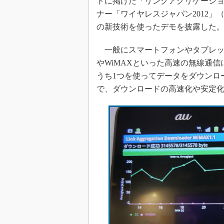
トに掲げた「リンクアグリゲーショ
光伝送技
ナー「ワイヤレスジャパン2012」（
“異端児
の新技術を使ったデモを披露した
改革、執
イノベー
一般にスマートフォンやタブレットP
JASA発
やWiMAXといった高速の無線通
IHSア
うち1つを使ってデータをダウンロ
で、ダウンロードの高速化や安定
「英語に
ための新