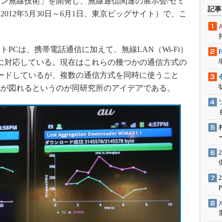
ン無線技術」を開発し、無線通信関連の展示会/セミ
術を知る
記事
2012年5月30日～6月1日、東京ビッグサイト）で、こ
エンジニア”が仕掛けた社内
。
念の180日
ションは日本を救うのか
Cは、携帯電話通信に加えて、無線LAN（Wi-Fi）
IoT通信
信に対応している。現在はこれらの幾つかの通信方式の
ナリスト「未来展望」
ードしているが、複数の通信方式を同時に使うこと
化が図れるというのが同研究所のアイデアである。
愛されないエンジニア」の
行動論