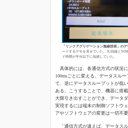
「リンクアグリゲーション無線技術」のデ
ードするデモを見せていた。3G回線とWi
ド時間が半分以下に短縮していた。
具体的には、各通信方式の状況に
100msごとに変える。データス
て、逆にデータスループットが低
ある。こうすることで、機器に搭
大限引き出すことができ、データ
実現するには端末の制御ソフトウ
アやソフトウェアの変更は一切不
「通信方式が違えば、データスル