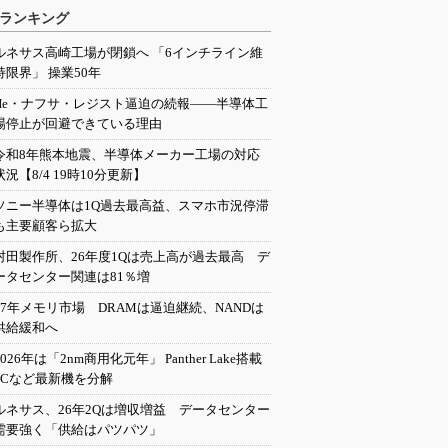
ランキング
ルネサス高崎工場が閉鎖へ 「6インチライン維
持限界」 操業50年
He・ナフサ・レジスト逼迫の続報――半導体工
場停止が回避できている理由
令和8年熊本地震、半導体メーカー工場の対応
状況【8/4 19時10分更新】
ソニー半導体は1Q過去最高益、スマホ市況停滞
も主要顧客ら拡大
村田製作所、26年度1Qは売上高が過去最高 デ
ータセンター関連は81％増
27年メモリ市場 DRAMは逼迫継続、NANDは
供給緩和へ
2026年は「2nm商用化元年」 Panther Lake搭載
PCなど最新機を分解
ルネサス、26年2Qは増収増益 データセンター
需要強く「供給はパツパツ」