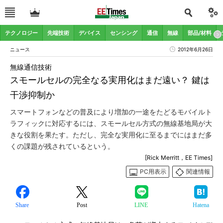
テクノロジー
先端技術
デバイス
センシング
通信
無線
部品/材料
ニュース
2012年6月26日
無線通信技術
スモールセルの完全なる実用化はまだ遠い？ 鍵は
干渉抑制か
スマートフォンなどの普及により増加の一途をたどるモバイルト
ラフィックに対応するには、スモールセル方式の無線基地局が大
きな役割を果たす。ただし、完全な実用化に至るまでにはまだ多
くの課題が残されているという。
[Rick Merritt，EE Times]
PC用表示
関連情報
Share
Post
LINE
Hatena