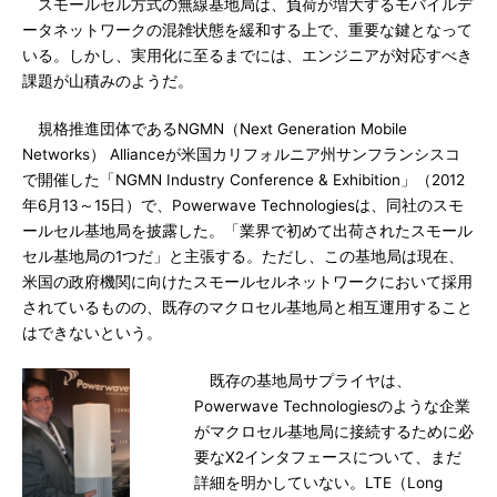
スモールセル方式の無線基地局は、負荷が増大するモバイルデ
ータネットワークの混雑状態を緩和する上で、重要な鍵となって
いる。しかし、実用化に至るまでには、エンジニアが対応すべき
課題が山積みのようだ。
規格推進団体であるNGMN（Next Generation Mobile
Networks） Allianceが米国カリフォルニア州サンフランシスコ
で開催した「NGMN Industry Conference & Exhibition」（2012
年6月13～15日）で、Powerwave Technologiesは、同社のスモ
ールセル基地局を披露した。「業界で初めて出荷されたスモール
セル基地局の1つだ」と主張する。ただし、この基地局は現在、
米国の政府機関に向けたスモールセルネットワークにおいて採用
されているものの、既存のマクロセル基地局と相互運用すること
はできないという。
既存の基地局サプライヤは、
Powerwave Technologiesのような企業
がマクロセル基地局に接続するために必
要なX2インタフェースについて、まだ
詳細を明かしていない。LTE（Long