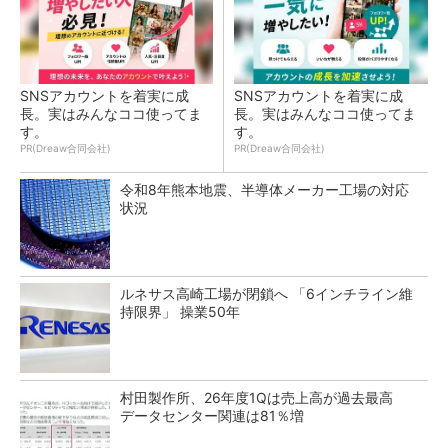
SNSアカウントを着実に成
SNSアカウントを着実に成
長。実はみんなココ使ってま
長。実はみんなココ使ってま
す。
す。
PR(Dreaw合同会社)
PR(Dreaw合同会社)
令和8年熊本地震、半導体メーカー工場の対応
状況
ルネサス高崎工場が閉鎖へ 「6インチライン維
持限界」 操業50年
村田製作所、26年度1Qは売上高が過去最高
データセンター関連は81％増