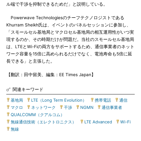
ル端で干渉を抑制できるためだ」と説明している。
Powerwave Technologiesのチーフテクノロジストである
Khurram Sheikh氏は、イベントのパネルセッションに参加し、
「スモールセル基地局とマクロセル基地局の相互運用性がいつ実
現するのか、その時期だけが問題だ。当社のスモールセル基地局
は、LTEとWi-Fiの両方をサポートするため、通信事業者のネット
ワーク容量を15倍に高められるだけでなく、電池寿命も5倍に延
長できる」と主張した。
【翻訳：田中留美、編集：EE Times Japan】
関連キーワード
基地局
|
LTE（Long Term Evolution）
|
携帯電話
|
通信
|
マクロ
|
ネットワーク
|
干渉
|
NGMN
|
通信事業者
|
QUALCOMM（クアルコム）
|
無線通信技術（エレクトロニクス）
|
LTE Advanced
|
Wi-Fi
|
無線