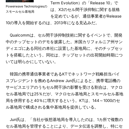
Term Evolution）の「Release 10」で
Powerwave Technologiesの
は、X2のセル間干渉抑制に関する規格
スモールセル基地局
を定めているが、通信事業者がRelease
10の導入を開始するのは、2013年になる見込みだ。
Qualcommは、セル間干渉抑制技術に関するイベントで、開発
中のチップセットのデモを披露した。米国カリフォルニア州サン
ディエゴにある同社の本社に設置した基地局に、そのチップセッ
トを搭載したという。同社は、チップセットの出荷開始時期につ
いては明らかにしていない。
韓国の携帯通信事業者であるKTでネットワーク戦略担当バイ
スプレジデントを務めるAndrew Jun氏によると、携帯電話機の
サービスエリアのうちセル間干渉の影響を受ける割合は、マクロ
セル基地局では25％だが、マクロセル基地局とスモールセル基地
局を併用すると40％に増大するという。KTは、144～1000のセ
ル基地局で構成される集中基地局を提供している。
Jun氏は、「当社が仮想基地局を導入したのは、1カ所で複数の
セル基地局を管理することにより、データ伝送を調整し、特にセ