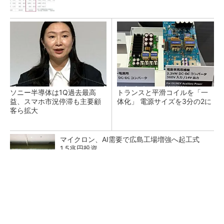
ソニー半導体は1Q過去最高
トランスと平滑コイルを「一
益、スマホ市況停滞も主要顧
体化」 電源サイズを3分の2に
客ら拡大
マイクロン、AI需要で広島工場増強へ起工式
1.5兆円投資
He・ナフサ・レジスト逼迫の続報――半導体工
場停止が回避できている理由