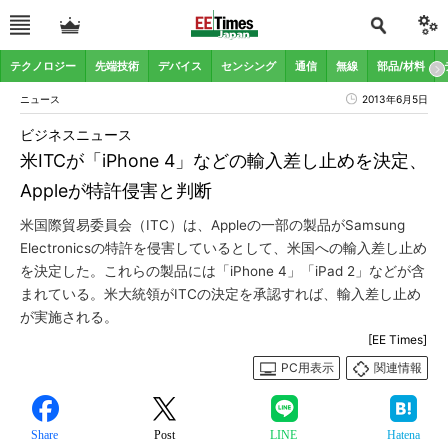
テクノロジー
先端技術
デバイス
センシング
通信
無線
部品/材料
ニュース
2013年6月5日
ビジネスニュース
米ITCが「iPhone 4」などの輸入差し止めを決定、
Appleが特許侵害と判断
米国際貿易委員会（ITC）は、Appleの一部の製品がSamsung
Electronicsの特許を侵害しているとして、米国への輸入差し止め
を決定した。これらの製品には「iPhone 4」「iPad 2」などが含
まれている。米大統領がITCの決定を承認すれば、輸入差し止め
が実施される。
[EE Times]
PC用表示
関連情報
Share
Post
LINE
Hatena