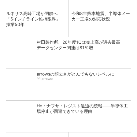
ルネサス高崎工場が閉鎖へ
令和8年熊本地震、半導体メー
「6インチライン維持限界」
カー工場の対応状況
操業50年
村田製作所、26年度1Qは売上高が過去最高
データセンター関連は81％増
arrowsの頑丈さがとんでもないレベルに
PR(arrows)
He・ナフサ・レジスト逼迫の続報――半導体工
場停止が回避できている理由