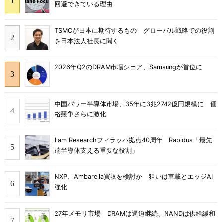
回避できている理由
TSMCが日本に期待するもの グローバル戦略での役割
を日本法人社長に聞く
2026年Q2のDRAM市場シェア、Samsungが首位に
中国パワー半導体市場、35年に3兆2742億円規模に 価
格競争さらに激化
Lam Researchフィラッハ拠点40周年 Rapidus「最先
端半導体支える重要な役割」
NXP、Ambarella買収を検討か 狙いは車載とエッジAI
強化
27年メモリ市場 DRAMは逼迫継続、NANDは供給緩和