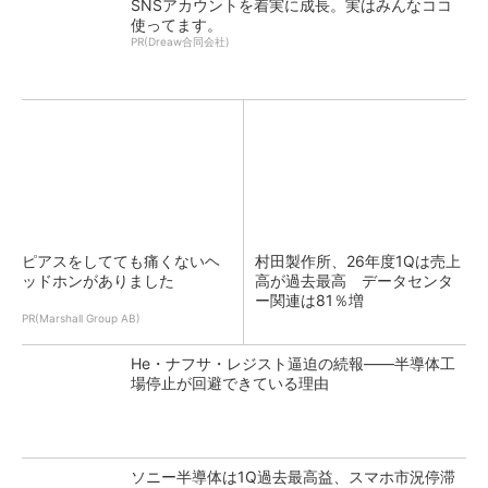
SNSアカウントを着実に成長。実はみんなココ
使ってます。
PR(Dreaw合同会社)
ピアスをしてても痛くないヘ
村田製作所、26年度1Qは売上
ッドホンがありました
高が過去最高 データセンタ
ー関連は81％増
PR(Marshall Group AB)
He・ナフサ・レジスト逼迫の続報――半導体工
場停止が回避できている理由
ソニー半導体は1Q過去最高益、スマホ市況停滞