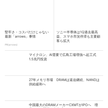
堅牢さ・コスパだけじゃない
ソニー半導体は1Q過去最高
最新「arrows」事情
益、スマホ市況停滞も主要顧
客ら拡大
PR(arrows)
マイクロン、AI需要で広島工場増強へ起工式
1.5兆円投資
27年メモリ市場 DRAMは逼迫継続、NANDは
供給緩和へ
中国最大のDRAMメーカーCXMTがIPOへ 増