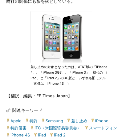
両社の関係にも影を落としている。
差し止めの対象となったのは、AT&T版の「iPhone
4」、「iPhone 3GS」、「iPhone 3」、初代の「i
Pad」と「iPad 2」の3G版と、いずれも旧モデル
（画像は「iPhone 4S」）
【翻訳、編集：EE Times Japan】
関連キーワード
Apple
|
特許
|
Samsung
|
差し止め
|
iPhone
|
特許侵害
|
ITC（米国際貿易委員会）
|
スマートフォン
|
iPhone 4S
|
iPad
|
iPad 2
|