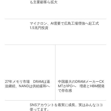
も主要顧客ら拡大
マイクロン、AI需要で広島工場増強へ起工式
1.5兆円投資
27年メモリ市場 DRAMは逼
中国最大のDRAMメーカーCX
迫継続、NANDは供給緩和へ
MTがIPOへ 増産とHBM開発
で存在感
SNSアカウントを着実に成長。実はみんなココ
使ってます。