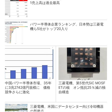
1売上高は過去最高
パワー半導体企業ランキング、日本勢は三菱電
機ら5社がトップ20入り
中国パワー半導体市場、35年
三菱電機、第5世代SiC MOSF
に3兆2742億円規模に 価格
ETの核 オン抵抗25％減の独
競争さらに激化
自構造
三菱電機、米国にデータセンター向け冷却機器
の新拠点