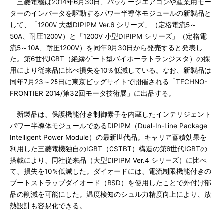
三菱電機は2014年6月30日、パッケージエアコンや産業用モー
ターのインバータを駆動するパワー半導体モジュールの新製品と
して、「1200V 大型DIPIPM Ver.6 シリーズ」（定格電流5～
50A、耐圧1200V）と「1200V 小型DIPIPM シリーズ」（定格電
流5～10A、耐圧1200V）を同年9月30日から発売すると発表し
た。第6世代IGBT（絶縁ゲート型バイポーラトランジスタ）の採
用により従来品に比べ損失を10％低減している。なお、新製品は
同年7月23～25日に東京ビッグサイトで開催される「TECHNO-
FRONTIER 2014/第32回モータ技術展」に出品する。
新製品は、保護機能付き制御素子を内蔵したインテリジェント
パワー半導体モジュールであるDIPIPM（Dual-In-Line Package
Intelligent Power Module）の最新世代品。キャリア蓄積効果を
利用した三菱電機独自のIGBT（CSTBT）構造の第6世代IGBTの
搭載により、同社従来品（大型DIPIPM Ver.4 シリーズ）に比べ
て、損失を10％低減した。ダイオードには、電流制限機能付きの
ブートストラップダイオード（BSD）を使用したことで外付け部
品の削減を可能にした。温度検知のシュル力精度向上により、放
熱設計も容易化できる。