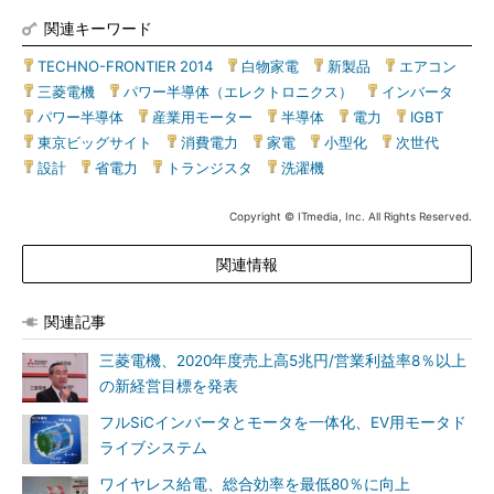
関連キーワード
TECHNO-FRONTIER 2014
|
白物家電
|
新製品
|
エアコン
|
三菱電機
|
パワー半導体（エレクトロニクス）
|
インバータ
|
パワー半導体
|
産業用モーター
|
半導体
|
電力
|
IGBT
|
東京ビッグサイト
|
消費電力
|
家電
|
小型化
|
次世代
|
設計
|
省電力
|
トランジスタ
|
洗濯機
Copyright © ITmedia, Inc. All Rights Reserved.
関連情報
関連記事
三菱電機、2020年度売上高5兆円/営業利益率8％以上
の新経営目標を発表
フルSiCインバータとモータを一体化、EV用モータド
ライブシステム
ワイヤレス給電、総合効率を最低80％に向上