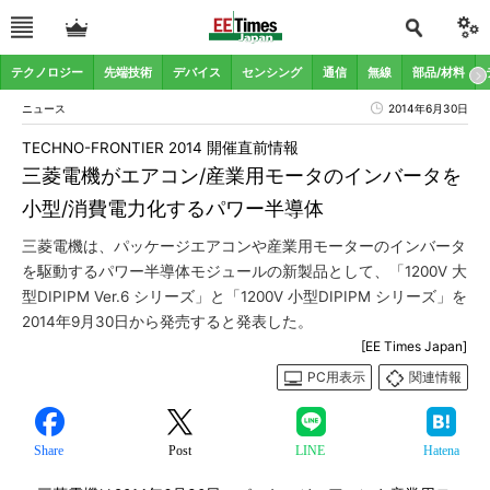
テクノロジー
先端技術
デバイス
センシング
通信
無線
部品/材料
ニュース
2014年6月30日
TECHNO-FRONTIER 2014 開催直前情報
三菱電機がエアコン/産業用モータのインバータを
小型/消費電力化するパワー半導体
三菱電機は、パッケージエアコンや産業用モーターのインバータ
を駆動するパワー半導体モジュールの新製品として、「1200V 大
型DIPIPM Ver.6 シリーズ」と「1200V 小型DIPIPM シリーズ」を
2014年9月30日から発売すると発表した。
[EE Times Japan]
PC用表示
関連情報
Share
Post
LINE
Hatena