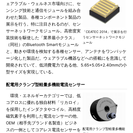
ェアラブル・ウェルネス市場向けに、セ
ンシング技術と通信モジュールを組み合
わせた製品、各種コンポーネント製品の
展示を行う。特に注目されるのが、セン
サーネットワークモジュール。高密度実
「CEATEC 2014」で展示を行
うセンサーネットワークモジ
装技術を駆使した「業界最小クラス」
ュール
（同社）のBluetooth Smartモジュール
と、動きや環境を検知する各種センサー、アンテナをワンパッケ
ージ化した製品だ。ウェアラブル機器などへの搭載にを意識して
開発されていて、低消費電力である他、5.65×5.05×2.40mmの小
型サイズを実現している。
配電用クランプ型軽量多機能電流センサー
環境・エネルギーカテゴリーでは、低
コアロスに優れる独自材料「リカロイ」
を採用したインダクタやコイル、高精度
磁気素子を利用した電流センサーの他、
OEM（相手先ブランド名製造）ビジネ
配電用クランプ型軽量多機能
スの一例としてコアレス電流センサーを