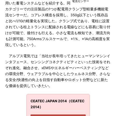
電流センサー
用いた蓄電システムなどを紹介する。同
カテゴリーでの注目製品の1つが配電用クランプ型軽量多機能電
流センサーだ。コアレス構造を採用し、350g以下という既存品
と比べ1/10の軽量化を実現した。クランプ式であり、電柱に設置
されている柱上トランスに配線される電線などにも容易に取り付
けが可能で、後付けも行える。小さな電流も検知でき、潮流方向
も計測可能。750Armsフルスケールで、±1％、±1Aの高精度を実
現しているという。
アルプス電気では「当社が長年培ってきたヒューマンマシンイ
ンタフェース、センシングコネクティビティといった技術をそれ
ぞれ進化、融合させ、xEMSやエネルギーハーベスティングなど
の環境分野、ウェアラブルを中心としたウェルネス分野、さらな
る安全/快適性の向上を目指す自動車やロボット分野などに新た
な価値を提供していきたい。
CEATEC JAPAN 2014（CEATEC
2014）