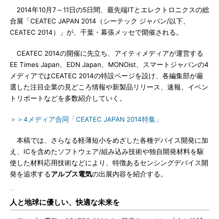
2014年10月7～11日の5日間、最先端ITとエレクトロニクスの総
合展「CEATEC JAPAN 2014（シーテック ジャパン/以下、
CEATEC 2014）」が、千葉・幕張メッセで開催される。
CEATEC 2014の開催に先立ち、アイティメディアが運営する
EE Times Japan、EDN Japan、MONOist、スマートジャパンの4
メディアではCEATEC 2014の特設ページを設け、各編集部が厳
選した注目企業の見どころ情報や新製品リリース、速報、イベン
トリポートなどを多数紹介していく。
＞＞4メディア合同「CEATEC JAPAN 2014特集」
本稿では、さらなる軽薄短小をめざした各種デバイス開発に加
え、ICを含めたソフトウェア/組み込み技術や独自開発材料を駆
使した材料応用技術などにより、特徴あるセンシングデバイス開
発を追求する
アルプス電気
の出展内容を紹介する。
人と地球に優しい、快適な未来を