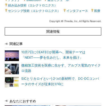
組み込み技術（エレクトロニクス）
|
センシング技術（エレクトロニクス）
|
インタフェース
|
医療
Copyright © ITmedia, Inc. All Rights Reserved.
関連情報
関連記事
10月7日にCEATECが開幕へ、開催テーマは
「NEXT――夢を生みだし、未来を描け」
微細加工技術を医療に生かす、アルプス電気のマイク
ロ流路
SiCとリカロイという2つの新材料で、DC-DCコンバ
ータのサイズが従来比1/10に
あなたにおすすめ