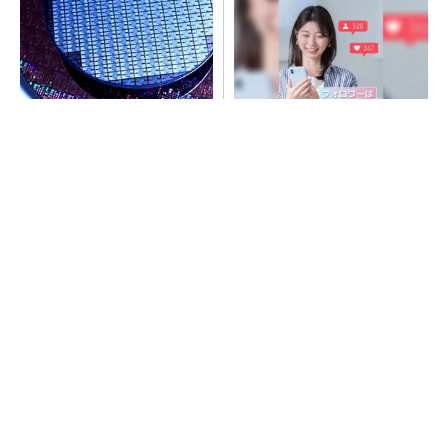
令和8年熊本地震、半導体メー
SNSアカウントを着実に成
カー工場の対応状況
長。実はみんなココ使ってま
す。
PR(Dreaw合同会社)
ソニー半導体は1Q過去最高益、スマホ市況停滞
も主要顧客ら拡大
20代が成長できる企業1位。その育て方
PR(シンプレクス・ホールディングス)
20代が成長できる企業1位。その育て方