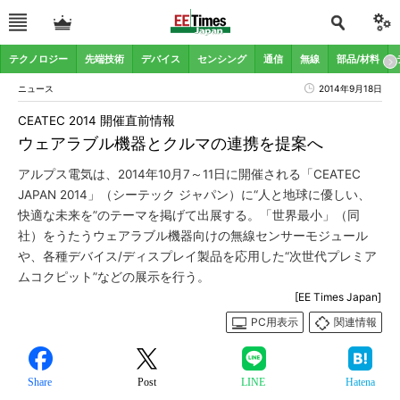
テクノロジー
先端技術
デバイス
センシング
通信
無線
部品/材料
ニュース
2014年9月18日
CEATEC 2014 開催直前情報
ウェアラブル機器とクルマの連携を提案へ
アルプス電気は、2014年10月7～11日に開催される「CEATEC
JAPAN 2014」（シーテック ジャパン）に“人と地球に優しい、
快適な未来を”のテーマを掲げて出展する。「世界最小」（同
社）をうたうウェアラブル機器向けの無線センサーモジュール
や、各種デバイス/ディスプレイ製品を応用した“次世代プレミア
ムコクピット”などの展示を行う。
[EE Times Japan]
PC用表示
関連情報
Share
Post
LINE
Hatena