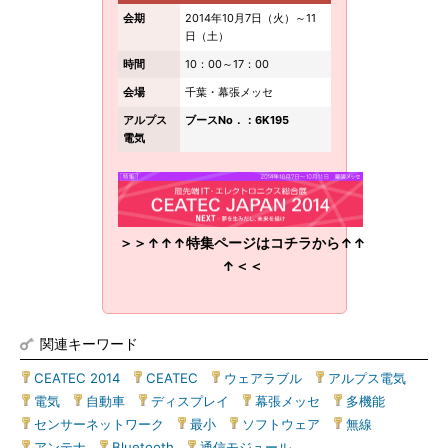
会期
2014年10月7日（火）～11
日（土）
時間
10：00～17：00
会場
千葉・幕張メッセ
アルプス
ブースNo．：6K195
電気
＞＞↑↑↑特集ページはコチラから↑↑
↑＜＜
関連キーワード
CEATEC 2014
|
CEATEC
|
ウェアラブル
|
アルプス電気
|
電気
|
自動車
|
ディスプレイ
|
幕張メッセ
|
多機能
|
センサーネットワーク
|
最小
|
ソフトウェア
|
無線
|
アンテナ
|
Bluetooth
|
通信モジュール
|