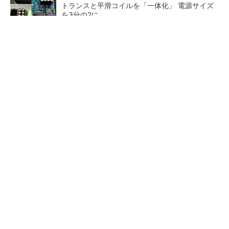
トランスと平滑コイルを「一体化」 電源サイズ
を3分の2に
四足歩行の肝は？ 写真で見るBoston Dynamic
s「Spot」分解展示
三菱電機、第5世代SiC MOSFETの核 オン抵
抗25％減の独自構造