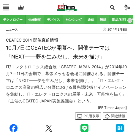
テクノロジー
先端技術
デバイス
センシング
通信
無線
部品/材料
ニュース
2014年9月8日
CEATEC 2014 開催直前情報
10月7日にCEATECが開幕へ、開催テーマは
「NEXT――夢を生みだし、未来を描け」
IT/エレクトロニクス総合展「CEATEC JAPAN 2014」が2014年10
月7～11日の会期で、幕張メッセを会場に開催される。開催テー
マは「NEXT――夢を生みだし、未来を描け」。「IT・エレクト
ロニクス産業の幅広い分野における最先端技術とイノベーション
を集結し、IT・エレクトロニクスの展望・未来・可能性を描く」
（主催のCEATEC JAPAN実施協議会）という。
[EE Times Japan]
PC用表示
関連情報