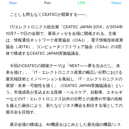
Share
Post
LINE
Hatena
ことしも間もなくCEATECが開幕する――。
IT/エレクトロニクス総合展「CEATEC JAPAN 2014」が2014年
10月7～11日の会期で、幕張メッセを会場に開催される。主催
は、情報通信ネットワーク産業協会（CIAJ）、電子情報技術産業
協会（JEITA）、コンピュータソフトウェア協会（CSAJ）の3団
体で構成するCEATEC JAPAN実施協議会。
今回のCEATECの開催テーマは「NEXT――夢を生みだし、未
来を描け」。「IT・エレクトロニクス産業の幅広い分野における
最先端技術とイノベーションを集結し、IT・エレクトロニクスの
展望・未来・可能性を描く」（CEATEC JAPAN実施協議会）とい
う。市場成長が見込まれる医療・ヘルスケア、自動車、エネルギ
ーなどのIT・エレクトロニクス以外の分野との連携や市場の垣根
を越えた融合により、新たなビジネス機会を創出する場としての
展示会を目指す。
展示会場の構成は、AV機器をはじめとした最先端の機器/シス