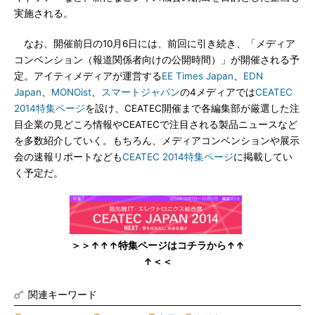
実施される。
なお、開催前日の10月6日には、前回に引き続き、「メディア
コンベンション（報道関係者向けの公開時間）」が開催される予
定。アイティメディアが運営する
EE Times Japan
、
EDN
Japan
、
MONOist
、
スマートジャパン
の4メディアでは
CEATEC
2014特集ページ
を設け、CEATEC開催まで各編集部が厳選した注
目企業の見どころ情報やCEATECで注目される製品ニュースなど
を多数紹介していく。もちろん、メディアコンベンションや展示
会の速報リポートなども
CEATEC 2014特集ページ
に掲載してい
く予定だ。
＞＞↑↑↑特集ページはコチラから↑↑
↑＜＜
関連キーワード