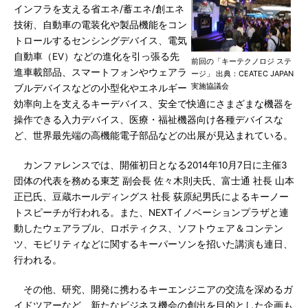
インフラを支える省エネ/蓄エネ/創エネ
技術、自動車の電装化や製品機能をコン
トロールするセンシングデバイス、電気
自動車（EV）などの進化を引っ張る先
前回の「キーテクノロジ ステ
進車載部品、スマートフォンやウェアラ
ージ」 出典：CEATEC JAPAN
実施協議会
ブルデバイスなどの小型化やエネルギー
効率向上を支えるキーデバイス、安全で快適にさまざまな機器を
操作できる入力デバイス、医療・福祉機器向け各種デバイスな
ど、世界最先端の高機能電子部品などの出展が見込まれている。
カンファレンスでは、開催初日となる2014年10月7日に主催3
団体の代表を務める東芝 副会長 佐々木則夫氏、富士通 社長 山本
正已氏、豆蔵ホールディングス 社長 荻原紀男氏によるキーノー
トスピーチが行われる。また、NEXTイノベーションプラザと連
動したウェアラブル、ロボティクス、ソフトウェア＆コンテン
ツ、モビリティなどに関するキーパーソンを招いた講演も連日、
行われる。
その他、研究、開発に携わるキーエンジニアの交流を深めるガ
イドツアーなど、新たなビジネス機会の創出を目的とした企画も