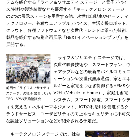
テムを紹介する「ライフ＆ソサエティ ステージ」と電子デバイ
ス/材料や製造装置などを展示する「キーテクノロジ ステージ」
の2つの展示ステージを用意する他、次世代自動車やセーフティ
テクノロジー、各種ウェアラブルデバイス、生活支援ロボット、
クラウド、各種ソフトウェアなど次世代トレンドに沿った技術、
製品を紹介する特別企画展示「NEXTイノベーションプラザ」を
展開する。
ライフ＆ソサエティ ステージでは、
次世代映像技術や、スマートフォン、ウ
ェアラブルなどの最新モバイルコミュニ
ケーションや次世代無線通信、家とエネ
ルギーと家電をつなぎ制御するHEMSや
前回の「ライフ＆ソサエティ
V2H（Vehicle to Home）、家庭用蓄電
ステージ」の様子 出典：CEA
TEC JAPAN実施協議会
システム、スマート家電、スマートシテ
ィを支えるエネルギーマネジメント、ICTの利活用を促進するク
ラウドサービス、ユーザビリティの向上やセキュリティに不可欠
な認証ソリューションなどが紹介される予定だ。
キーテクノロジ ステージでは、社会