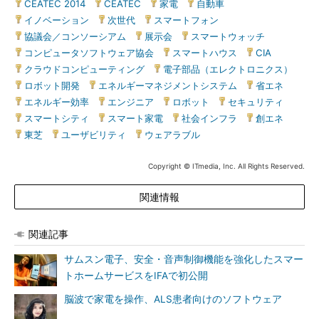
CEATEC 2014
|
CEATEC
|
家電
|
自動車
|
イノベーション
|
次世代
|
スマートフォン
|
協議会／コンソーシアム
|
展示会
|
スマートウォッチ
|
コンピュータソフトウェア協会
|
スマートハウス
|
CIA
|
クラウドコンピューティング
|
電子部品（エレクトロニクス）
|
ロボット開発
|
エネルギーマネジメントシステム
|
省エネ
|
エネルギー効率
|
エンジニア
|
ロボット
|
セキュリティ
|
スマートシティ
|
スマート家電
|
社会インフラ
|
創エネ
|
東芝
|
ユーザビリティ
|
ウェアラブル
Copyright © ITmedia, Inc. All Rights Reserved.
関連情報
関連記事
サムスン電子、安全・音声制御機能を強化したスマー
トホームサービスをIFAで初公開
脳波で家電を操作、ALS患者向けのソフトウェア