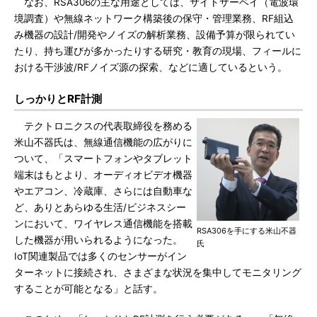
なお、RSA306の主な用途としては、サイトサーベイ（電波環
境調査）や無線ネットワーク構築後の保守・管理業務、RF組込
み機器の設計/開発やノイズの解析業務、設備予算が限られてい
たり、持ち運びが多かったりする研究・教育の現場、フィールに
おける干渉波/RFノイズ源の探索、などに適しているという。
しっかりとRF計測
テクトロニクスの代表取締役を務める
米山不器氏は、無線通信機能の広がりに
ついて、「スマートフォンやタブレット
端末はもとより、オーディオビデオ機器
やエアコン、冷蔵庫、さらには自動車な
ど、ありとあらゆる生活/ビジネスシー
ンにおいて、ワイヤレス通信機能を搭載
RSA306を手にする米山不器
した機器が用いられるようになった。
氏
IoT関連製品では多くのセンサーがイン
ターネットに接続され、さまざまな状況を集中してモニタリング
することが可能となる」と話す。