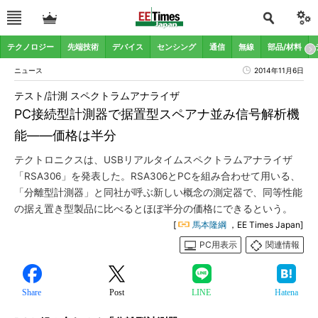
テクノロジー
先端技術
デバイス
センシング
通信
無線
部品/材料
ニュース
2014年11月6日
テスト/計測 スペクトラムアナライザ
PC接続型計測器で据置型スペアナ並み信号解析機
能――価格は半分
テクトロニクスは、USBリアルタイムスペクトラムアナライザ
「RSA306」を発表した。RSA306とPCを組み合わせて用いる、
「分離型計測器」と同社が呼ぶ新しい概念の測定器で、同等性能
の据え置き型製品に比べるとほぼ半分の価格にできるという。
[
馬本隆綱
，EE Times Japan]
PC用表示
関連情報
Share
Post
LINE
Hatena