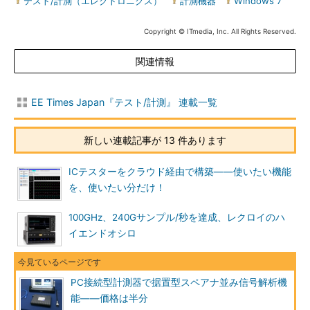
テスト/計測（エレクトロニクス）
|
計測機器
|
Windows 7
Copyright © ITmedia, Inc. All Rights Reserved.
関連情報
EE Times Japan『テスト/計測』 連載一覧
新しい連載記事が 13 件あります
ICテスターをクラウド経由で構築――使いたい機能
を、使いたい分だけ！
100GHz、240Gサンプル/秒を達成、レクロイのハ
イエンドオシロ
PC接続型計測器で据置型スペアナ並み信号解析機
能――価格は半分