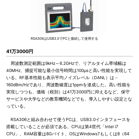
RSA306はUSB3.0でPCと接続して使用する
41万3000円
周波数測定範囲は9kHz～6.2GHzで、リアルタイム帯域幅は
40MHz、捕捉可能な最小信号時間は100μsと高い性能を実現して
いる。RF基本性能も表示平均ノイズレベル（DANL）は－
160dBm/Hzであり、周波数確度は1ppmを達成した。高い性能を
実現しつつも、価格（税別）は41万3000円に抑えるなど、保守
サービスや大学などの教育機関などでも、導入しやすい設定とな
っている。
RSA306と組み合わせて使うPCは、USB3.0インタフェースを
搭載していることが必須である。CPUは第4世代「Intel i7
CPU」、RAM容量は8Gバイト、OSはWindows7もしくは8（64