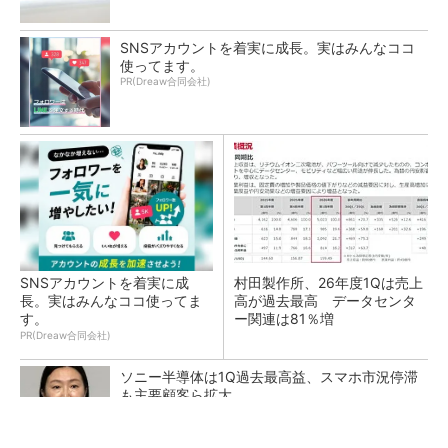
SNSアカウントを着実に成長。実はみんなココ
使ってます。
PR(Dreaw合同会社)
SNSアカウントを着実に成
村田製作所、26年度1Qは売上
長。実はみんなココ使ってま
高が過去最高 データセンタ
す。
ー関連は81％増
PR(Dreaw合同会社)
ソニー半導体は1Q過去最高益、スマホ市況停滞
も主要顧客ら拡大