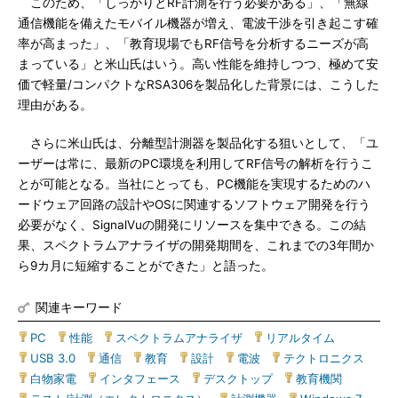
このため、「しっかりとRF計測を行う必要がある」、「無線
通信機能を備えたモバイル機器が増え、電波干渉を引き起こす確
率が高まった」、「教育現場でもRF信号を分析するニーズが高
まっている」と米山氏はいう。高い性能を維持しつつ、極めて安
価で軽量/コンパクトなRSA306を製品化した背景には、こうした
理由がある。
さらに米山氏は、分離型計測器を製品化する狙いとして、「ユ
ーザーは常に、最新のPC環境を利用してRF信号の解析を行うこ
とが可能となる。当社にとっても、PC機能を実現するためのハ
ードウェア回路の設計やOSに関連するソフトウェア開発を行う
必要がなく、SignalVuの開発にリソースを集中できる。この結
果、スペクトラムアナライザの開発期間を、これまでの3年間か
ら9カ月に短縮することができた」と語った。
関連キーワード
PC
|
性能
|
スペクトラムアナライザ
|
リアルタイム
|
USB 3.0
|
通信
|
教育
|
設計
|
電波
|
テクトロニクス
|
白物家電
|
インタフェース
|
デスクトップ
|
教育機関
|