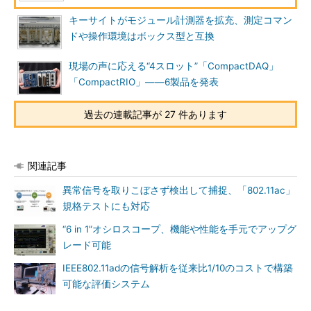
キーサイトがモジュール計測器を拡充、測定コマン
ドや操作環境はボックス型と互換
現場の声に応える“4スロット”「CompactDAQ」
「CompactRIO」――6製品を発表
過去の連載記事が 27 件あります
関連記事
異常信号を取りこぼさず検出して捕捉、「802.11ac」
規格テストにも対応
“6 in 1”オシロスコープ、機能や性能を手元でアップグ
レード可能
IEEE802.11adの信号解析を従来比1/10のコストで構築
可能な評価システム