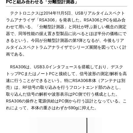
PCと組み合わせる「分離型計測器」
テクトロニクスは2014年11月5日、USBリアルタイムスペクト
ラムアナライザ「RSA306」を発表した。RSA306とPCを組み合
わせて用いる、「分離型計測器」と同社が呼ぶ新しい概念の測定
器で、同等性能の据え置き型製品に比べるとほぼ半分の価格にで
きるという。今回が分離型計測器の第1弾となるが、今後もリア
ルタイムスペクトラムアナライザでシリーズ展開を図っていく計
画である。
RSA306は、USB3.0インタフェースを搭載しており、デスク
トップPCまたはノートPCと接続して、信号波形の測定/解析を高
速に行うことができるという。特にRSA306本体（アンテナは別
売）は、RF信号の取り込みを行うフロントエンド部のみとし、
取り込んだ信号の解析や波形表示はPC側で行う構成とした。
RSA306の操作と電源供給はPC側から行う設計となっている。こ
れによって、本体の重さはわずか590gに抑えた。