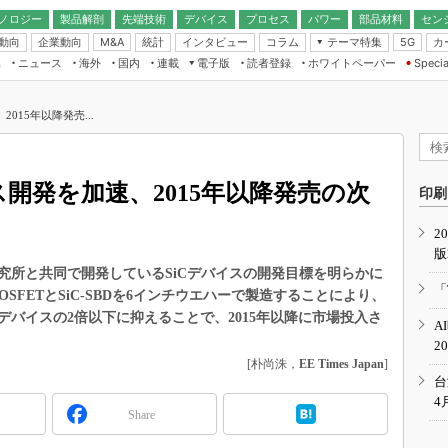
ノロジー
製品解剖
先端技術
デバイス
プロセス
パワー
部品材料
セン
動向
企業動向
統計
インタビュー
コラム
テーマ特集
カ
M&A
5G
ギー
ナログ
無線
集
ニュース
海外
国内
連載
電子版
読者登録
ホワイトペーパー
Specia
フィジカルAI
IoT・エッジコ
モリ
EXPO
Microchip情報
ストレージ通信
EE Times Japan×EDN Japan統合電
エッジAI
子版
I
SEMICON Japan
015年以降発売...
デバイス通信
パワーエレクトロニクス
電子ブックレット
イコン
CEATEC
のナノフォーカス
半導体後工程
GA
EdgeTech＋
業界スコープ
ス開発を加速、2015年以降発売の次
読者調査（EE Times Research）
印刷
TECHNO-FRONT
のエレ・組み込みプレイバ
カーボンニュートラル
2
人とくるま展
版
IoT
直前エンジニアの社会人大
究所と共同で開発しているSiCデバイスの開発目標を明らかに
電源設計（EDN Japan）
「
-MOSFETとSiC-SBDを6インチウエハーで製造することにより、
数字」で回してみよう
エレクトロニクス入門（EDN
バイスの2倍以下に抑えることで、2015年以降に市場投入さ
A
Japan）
ード ～Behind the
2
rd
[朴尚洙，
EE Times Japan
]
年で起こったこと、次の10年
台
こと
4
Share
で探るアジアの新トレンド