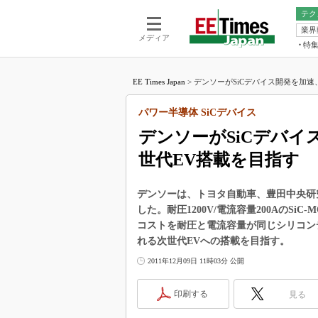
テク
業界
電池／エネル
ア
メディア
特
メ
福田昭の
LS
EE Times Japan
>
デンソーがSiCデバイス開発を加速、2
福田昭の
マ
湯之上隆
パワー半導体 SiCデバイス
FP
大山聡の
デンソーがSiCデバイ
大原雄介
世代EV搭載を目指す
ック
リタイア
学漂流記
デンソーは、トヨタ自動車、豊田中央研
した。耐圧1200V/電流容量200AのSiC
世界を「
コストを耐圧と電流容量が同じシリコンデ
踊るバズワ
れる次世代EVへの搭載を目指す。
Buzzwo
2011年12月09日 11時03分 公開
この10
で起こる
印刷する
見る
製品分解