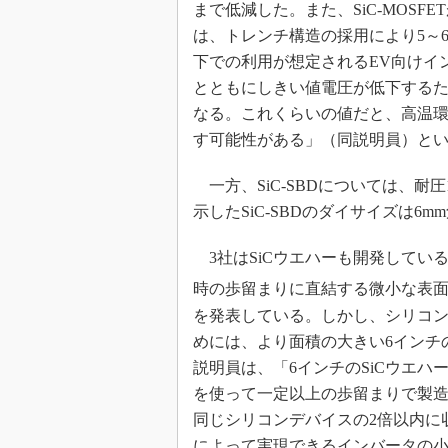
まで低減した。また、SiC-MOS
は、トレンチ構造の採用により5～6
下での利用が想定されるEV向けイ
とともにしきい値電圧が低下するた
なる。これくらいの値だと、高温
す可能性がある」（同説明員）と
一方、SiC-SBDについては、耐圧
示したSiC-SBDのダイサイズは6m
3社はSiCウエハーも開発してい
時の歩留まりに直結する微小な表面
を発表している。しかし、シリコ
めには、より面積の大きい6インチ
説明員は、「6インチのSiCウエ
を使って一定以上の歩留まりで製造
同じシリコンデバイスの2倍以内に
によって実現できるインバータの