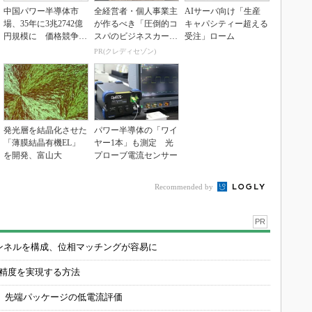
中国パワー半導体市
全経営者・個人事業主
AIサーバ向け「生産
場、35年に3兆2742億
が作るべき「圧倒的コ
キャパシティー超える
円規模に 価格競争さ
スパのビジネスカー
受注」ローム
らに激化
ド」
PR(クレディセゾン)
発光層を結晶化させた
パワー半導体の「ワイ
「薄膜結晶有機EL」
ヤー1本」も測定 光
を開発、富山大
プローブ電流センサー
Recommended by
PR
チャンネルを構成、位相マッチングが容易に
の精度を実現する方法
 先端パッケージの低電流評価