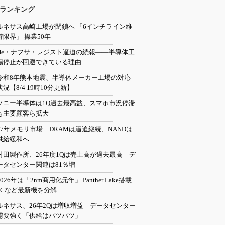
ランキング
ルネサス高崎工場が閉鎖へ 「6インチライン維
持限界」 操業50年
He・ナフサ・レジスト逼迫の続報――半導体工
場停止が回避できている理由
令和8年熊本地震、半導体メーカー工場の対応
状況【8/4 19時10分更新】
ソニー半導体は1Q過去最高益、スマホ市況停滞
も主要顧客ら拡大
27年メモリ市場 DRAMは逼迫継続、NANDは
供給緩和へ
村田製作所、26年度1Qは売上高が過去最高 デ
ータセンター関連は81％増
2026年は「2nm商用化元年」 Panther Lake搭載
PCなど最新機を分解
ルネサス、26年2Qは増収増益 データセンター
需要強く「供給はパツパツ」