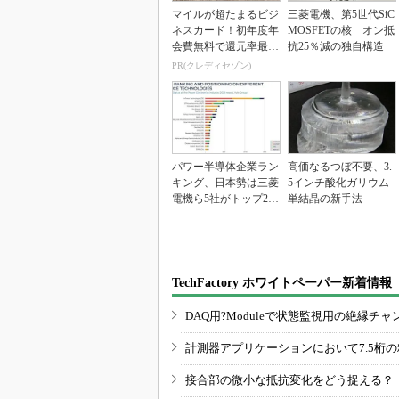
マイルが超たまるビジ
三菱電機、第5世代SiC
ネスカード！初年度年
MOSFETの核 オン抵
会費無料で還元率最大
抗25％減の独自構造
1.125%
PR(クレディセゾン)
パワー半導体企業ラン
高価なるつぼ不要、3.
キング、日本勢は三菱
5インチ酸化ガリウム
電機ら5社がトップ20
単結晶の新手法
入り
TechFactory ホワイトペーパー新着情報
DAQ用?Moduleで状態監視用の絶縁
計測器アプリケーションにおいて7.5桁
接合部の微小な抵抗変化をどう捉える？