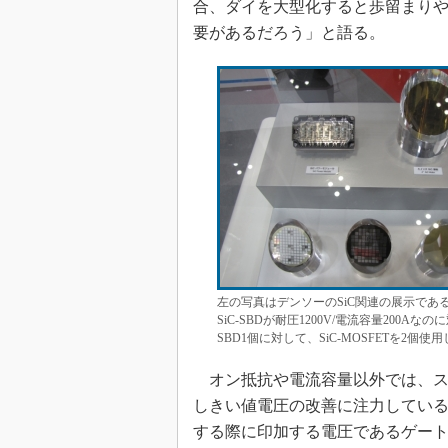
合、ダイを大型化すると歩留まり
要があるだろう」と語る。
左の写真はデンソーのSiC関連の展示であ
SiC-SBDが耐圧1200V/電流容量200Aなの
SBD1個に対して、SiC-MOSFETを2個使
オン抵抗や電流容量以外では、ス
しきい値電圧の改善に注力している。
する際に印加する電圧であるゲート電