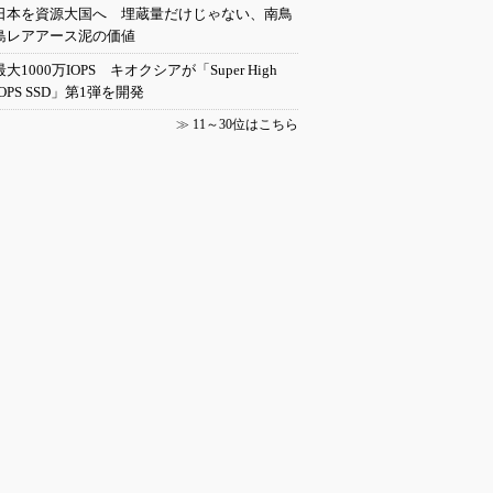
日本を資源大国へ 埋蔵量だけじゃない、南鳥
島レアアース泥の価値
最大1000万IOPS キオクシアが「Super High
IOPS SSD」第1弾を開発
≫
11～30位はこちら