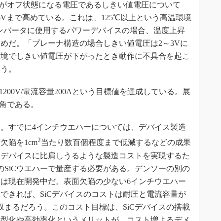
FETがオフ状態になる電圧であるしきい値電圧について
Vまで高めている。これは、125℃以上という高温環境
ンバータに使用するパワーデバイスの場合、温度上昇
めだ。「プレーナ構造の場合しきい値電圧は2～3Vに
環境でしきい値電圧が下がったとき動作に不具合を起こ
いう。
1200V/電流容量200Aという目標値を達成している。展
m角である。
る。すでに4インチウエハーについては、デバイス製造
2
欠陥を1cm
当たり数百個程度まで低減するなどの成果
ンデバイスに比肩しうるような製造コストを実現するた
のSiCウエハーで量産する必要がある。デンソーの別の
ハーは現在開発中だ。表面欠陥の少ない6インチウエハー
できれば、SiCデバイスのコストは耐圧と電流容量が
収まるだろう。このコスト目標は、SiCデバイスの搭載
小型化や高効率化というメリットが、コスト増よるデメ