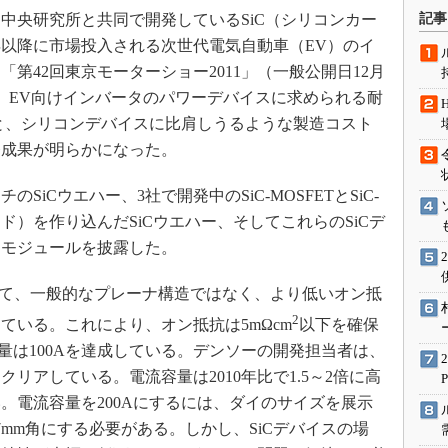
術を知る
央研究所と共同で開発しているSiC（シリコンカー
記事
エンジニア”が仕掛けた社内
年以降に市場投入される次世代電気自動車（EV）のイ
念の180日
第42回東京モーターショー2011」（一般公開日12月
ションは日本を救うのか
は、EV向けインバータのパワーデバイスに求められる耐
IoT通信
う特性と、シリコンデバイスに比肩しうるような製造コスト
ナリスト「未来展望」
発成果が明らかになった。
愛されないエンジニア」の
行動論
iCウエハー、3社で開発中のSiC-MOSFETとSiC-
ド）を作り込んだSiCウエハー、そしてこれらのSiCデ
タモジュールを披露した。
ついて、一般的なプレーナ構造ではなく、より低いオン抵
2
ている。これにより、オン抵抗は5mΩcm
以下を確保
容量は100Aを達成している。デンソーの開発担当者は、
リアしている。電流容量は2010年比で1.5～2倍に高
。電流容量を200Aにするには、ダイのサイズを展示
7mm角にする必要がある。しかし、SiCデバイスの場