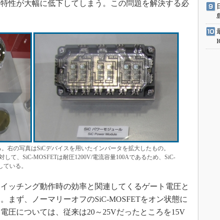
や特性が大幅に低下してしまう。この問題を解決する必
る。右の写真はSiCデバイスを用いたインバータを拡大したもの。
に対して、SiC-MOSFETは耐圧1200V/電流容量100Aであるため、SiC-
用している。
イッチング動作時の効率と関連してくるゲート電圧と
まず、ノーマリーオフのSiC-MOSFETをオン状態に
圧については、従来は20～25Vだったところを15V