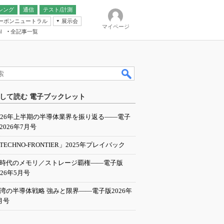
シング
通信
テスト/計測
ーボンニュートラル
展示会
マイページ
全記事一覧
l
ンピューティング
して読む 電子ブックレット
IER
026年上半期の半導体業界を振り返る――電子
2026年7月号
TECHNO-FRONTIER」2025年プレイバック
I時代のメモリ／ストレージ覇権――電子版
026年5月号
湾の半導体戦略 強みと限界――電子版2026年
月号