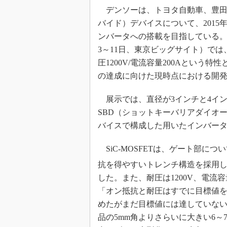
光伝送技
デンソーは、トヨタ自動車、豊田中
“異端児
バイド）デバイスについて、2015
改革、執
ンバータへの搭載を目指している。「
イノベー
3～11日、東京ビッグサイト）で
JASA発
圧1200V/電流容量200Aとい
IHSア
の達成に向けた現時点における開
「英語に
ための新
展示では、直径が3インチと4インチのS
SBD（ショットキーバリアダイオー
バイスで構成した用いたインバー
SiC-MOSFETは、ゲート部に
抗を得やすいトレンチ構造を採用し
した。また、耐圧は1200V、電流
「オン抵抗と耐圧はすでに目標値をク
めたがまだ目標値には達していない
品の5mm角よりさらいに大きい6～