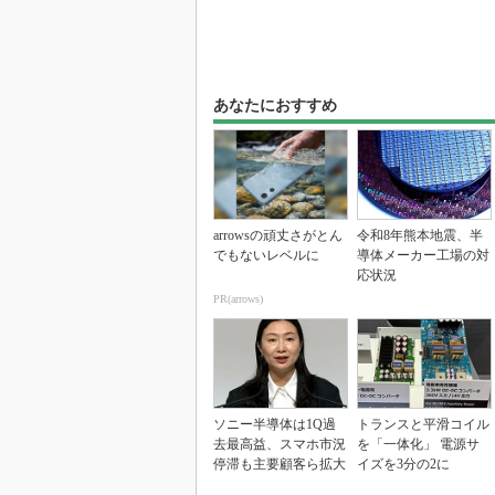
あなたにおすすめ
arrowsの頑丈さがとん
令和8年熊本地震、半
でもないレベルに
導体メーカー工場の対
応状況
PR(arrows)
ソニー半導体は1Q過
トランスと平滑コイル
去最高益、スマホ市況
を「一体化」 電源サ
停滞も主要顧客ら拡大
イズを3分の2に