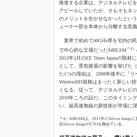
推進する企業は、デジタルテレビを
アピールしていたが、そもそもネ
のメリットを生かせなかったとい
ューナー部を本体から分離する意
業界で初めて60GHz帯を宅内の民生
＊4）
で中心的な立場だったSiBEAM
2012年2月のEE Times Ja
として、景気後退の影響を挙げた
た1つの理由は、2008年後半に『
WirelessHD規格はまったく新
くなる。従って、デジタルテレビの
2010年ころの話だ。このタイミ
い、超高速無線の新技術が市場に
＊4）SiBEAMは、2011年にSilicon Imag
在Silicon ImageのCTOを務めている。