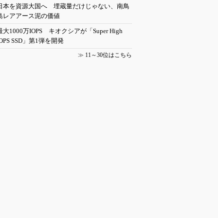
日本を資源大国へ 埋蔵量だけじゃない、南鳥
島レアアース泥の価値
最大1000万IOPS キオクシアが「Super High
IOPS SSD」第1弾を開発
≫
11～30位はこちら