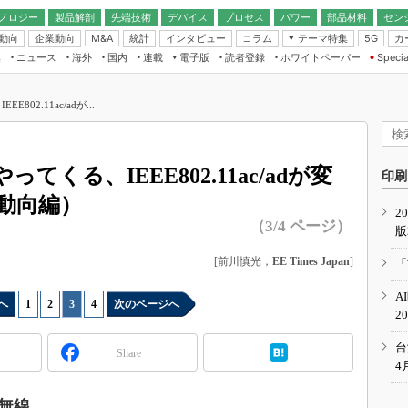
ノロジー
製品解剖
先端技術
デバイス
プロセス
パワー
部品材料
セン
動向
企業動向
統計
インタビュー
コラム
テーマ特集
カ
M&A
5G
ギー
ナログ
無線
集
ニュース
海外
国内
連載
電子版
読者登録
ホワイトペーパー
Specia
フィジカルAI
IoT・エッジコ
モリ
EXPO
Microchip情報
ストレージ通信
EE Times Japan×EDN Japan統合電
エッジAI
子版
I
SEMICON Japan
02.11ac/adが...
デバイス通信
パワーエレクトロニクス
電子ブックレット
イコン
CEATEC
のナノフォーカス
半導体後工程
GA
EdgeTech＋
業界スコープ
てくる、IEEE802.11ac/adが変
読者調査（EE Times Research）
印刷
TECHNO-FRONT
のエレ・組み込みプレイバ
動向編）
カーボンニュートラル
2
人とくるま展
（3/4 ページ）
版
IoT
直前エンジニアの社会人大
電源設計（EDN Japan）
[前川慎光，
EE Times Japan
]
「
数字」で回してみよう
エレクトロニクス入門（EDN
A
Japan）
ード ～Behind the
へ
1
|
2
|
3
|
4
次のページへ
2
rd
年で起こったこと、次の10年
台
Share
こと
4
で探るアジアの新トレンド
無線