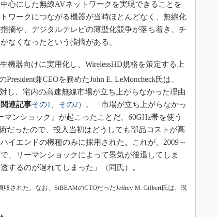
中心にした無線AVネットワークを実現できることを
ットワークにつながる機器が当時ほとんどなく、無線化
う指摘や、デジタルテレビの薄型化競争が落ち着き、チ
義がなくなったという指摘がある。
機器向けに実用化し、WirelessHD規格を策定する上
のPresident兼CEOを務めたJohn E. LeMoncheck氏は、
panの取材に対し、宅内の高速無線市場が立ち上がらなかった理由
（
関連記事
その1
、
その2
）。「市場が立ち上がらなかっ
リーマンショック』が起こったことだ。60GHz帯を使う
しい技術だったので、投入当初はどうしても部品コストが高
ハイエンドの機種のみに採用された。これが、2009～
ングで、リーマンショックによって景気が後退してしま
浸透するのが遅れてしまった」（同氏）。
eに買収された。なお、SiBEAMのCTOだったJeffrey M. Gilbert氏は、現