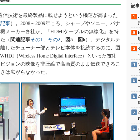
術を知る
記事
エンジニア”が仕掛けた社内
通信技術を最終製品に載せようという機運が高まった
念の180日
連記事
）。2008～2009年ころ、シャープやソニー、パナ
ションは日本を救うのか
機メーカー各社が、「HDMIケーブルの無線化」を特
IoT通信
した（
関連記事
その1
、
その2
、
図5
、
図6
）。デジタルテ
ナリスト「未来展望」
分離したチューナー部とテレビ本体を接続するのに、図
I（Wireless Home Digital Interface）といった技術
愛されないエンジニア」の
行動論
イビジョンの映像を非圧縮で高画質のまま伝送できるこ
動きは広がらなかった。