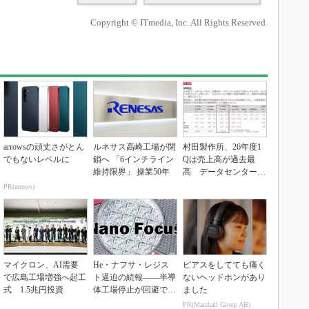
Copyright © ITmedia, Inc. All Rights Reserved.
arrowsの頑丈さがとん
ルネサス高崎工場が閉
村田製作所、26年度1
でもないレベルに
鎖へ 「6インチライン
Qは売上高が過去最
維持限界」 操業50年
高 データセンター関
連は81％増
PR(arrows)
マイクロン、AI需要
He・ナフサ・レジス
ピアスをしてても痛く
で広島工場増強へ起工
ト逼迫の続報――半導
ないヘッドホンがあり
式 1.5兆円投資
体工場停止が回避でき
ました
ている理由
PR(Marshall Group AB)