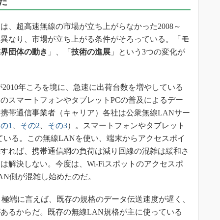
た
、超高速無線の市場が立ち上がらなかった2008～
きく異なり、市場が立ち上がる条件がそろっている。「
モ
業界団体の動き
」、「
技術の進展
」という3つの変化が
2010年ころを境に、急速に出荷台数を増やしている
のスマートフォンやタブレットPCの普及によるデー
携帯通信事業者（キャリア）各社は公衆無線LANサー
の1
、
その2
、
その3
）。スマートフォンやタブレット
れている。この無線LANを使い、端末からアクセスポイ
続すれば、携帯通信網の負荷は減り回線の混雑は緩和さ
解決しない。今度は、Wi-Fiスポットのアクセスポ
AN側が混雑し始めたのだ。
。極端に言えば、既存の規格のデータ伝送速度が遅く、
あるからだ。既存の無線LAN規格が主に使っている