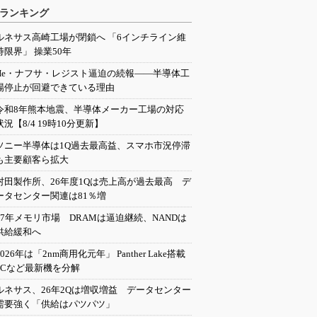
ランキング
ルネサス高崎工場が閉鎖へ 「6インチライン維
持限界」 操業50年
He・ナフサ・レジスト逼迫の続報――半導体工
場停止が回避できている理由
令和8年熊本地震、半導体メーカー工場の対応
状況【8/4 19時10分更新】
ソニー半導体は1Q過去最高益、スマホ市況停滞
も主要顧客ら拡大
村田製作所、26年度1Qは売上高が過去最高 デ
ータセンター関連は81％増
27年メモリ市場 DRAMは逼迫継続、NANDは
供給緩和へ
2026年は「2nm商用化元年」 Panther Lake搭載
PCなど最新機を分解
ルネサス、26年2Qは増収増益 データセンター
需要強く「供給はパツパツ」