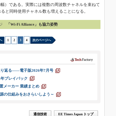
Hz幅）である。実際には複数の周波数チャネルを束ねて
比べると同時使用チャネル数も増えることになる。
ジ
「Wi-Fi Alliance」も協力姿勢
へ
1
|
2
|
3
|
4
次のページへ
り返る――電子版2026年7月号
025年プレイバック
装置メーカー 業績まとめ
源の仕組みをおさらいしよう～
通信技術
EE Times Japan トップ