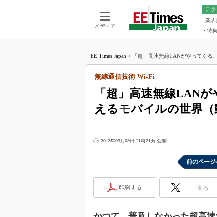
テク
業界
電池／エネル
ア
メディア
特
メ
福田昭の
LS
EE Times Japan
>
「超」高速無線LANがやってくる、IEEE8
福田昭の
マ
湯之上隆
無線通信技術 Wi-Fi
FP
大山聡の
「超」高速無線LANがやっ
大原雄介
えるモバイルの世界（
ック
リタイア
学漂流記
2012年03月09日 21時21分 公開
世界を「
踊るバズワ
前のページ
Buzzwo
この10
印刷する
見る
で起こる
製品分解
かつて、普及しなかった超高速