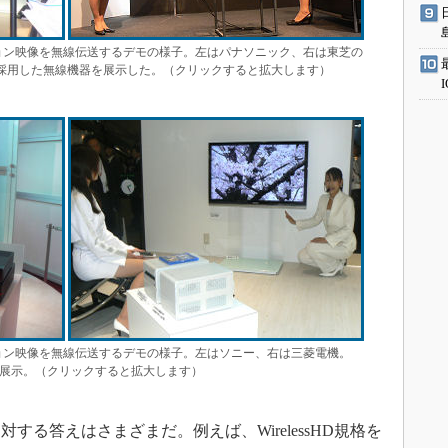
イビジョン映像を無線伝送するデモの様子。左はパナソニック、右は東芝の
D規格に採用した無線機器を展示した。（クリックすると拡大します）
イビジョン映像を無線伝送するデモの様子。左はソニー、右は三菱電機。
器の展示。（クリックすると拡大します）
る答えはさまざまだ。例えば、WirelessHD規格を