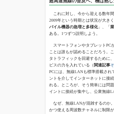
超高速無線の普及へ、機は熟し
これに対し、今から迎える数年間は
2009年という時期とは状況が大
バイル機器の急増と多様化
」、「
ある。1つずつ説明しよう。
スマートフォンやタブレットPCが
ことは誰もが認めることだろう。こ
タトラフィックを回避するために、
ビスの力を入れている（
関連記事
そ
PCには、無線LANも標準搭載さ
ントを介してインターネットに接
れる。ところが、そう簡単には問題は
イントに接続が集中し、公衆無線L
なぜ、無線LANが混雑するのか
かつ使える周波数チャネルに制限が