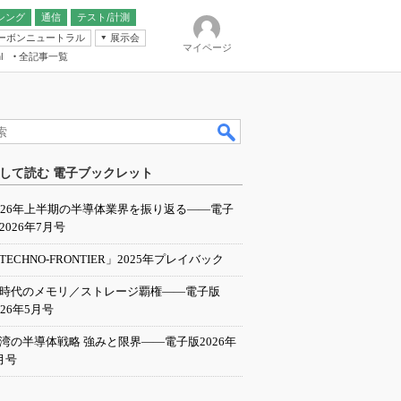
シング
通信
テスト/計測
ーボンニュートラル
展示会
マイページ
全記事一覧
l
ンピューティング
して読む 電子ブックレット
IER
026年上半期の半導体業界を振り返る――電子
2026年7月号
TECHNO-FRONTIER」2025年プレイバック
I時代のメモリ／ストレージ覇権――電子版
026年5月号
湾の半導体戦略 強みと限界――電子版2026年
月号