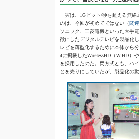
光伝送技
“異端児
実は、1Gビット/秒を超える無線
改革、執
のは、今回が初めてではない（
関
イノベー
ソニック、三菱電機といった大手電
JASA発
徴にしたデジタルテレビを製品化
IHSア
レビを薄型化するために本体から
4に掲載したWirelessHD（WiHD）やWHD
「英語に
ための新
を採用したのだ。両方式とも、ハ
とを売りにしていたが、製品化の