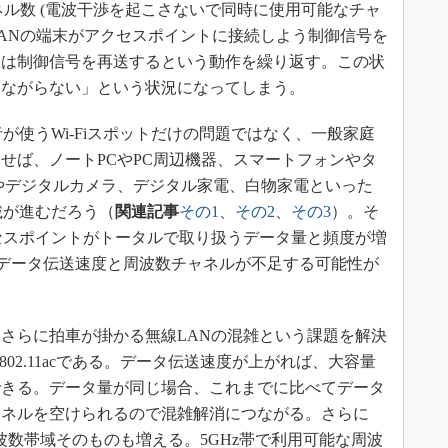
ャネル数 (電波干渉を起こさないで同時に使用可能なチャ
LANの端末がアクセスポイントに接続しよう制御信号を
合は制御信号を再送するという動作を繰り返す。この状
つながらない」という状況になってしまう。
使うWi-Fiスポットだけの問題ではなく、一般家庭
せば、ノートPCやPC周辺機器、スマートフォンやタ
やデジタルカメラ、デジタル家電、白物家電といった
載が進むだろう（
関連記事
その1
、
その2
、
その3
）。そ
セスポイントがトータルで取り扱うデータ量と頻度が増
1nでもデータ伝送速度と周波数チャネルが不足する可能性が
さらに拍車が掛かる無線LANの混雑という課題を解決
 802.11acである。データ伝送速度が上がれば、大容量
できる。データ量が同じ場合、これまでに比べてデータ
ャネルを空けられるので混雑解消につながる。さらに
波数帯域そのものも増える。5GHz帯で利用可能な周波