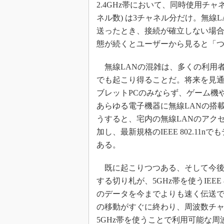
2.4GHz帯において、同時使用チ
ネル数) は3チャネル分だけ。無線
送ったとき、接続が確立しない場
態が続くとユーザーから見ると「
無線LANの混雑は、多くの利用者が
でも起こり得ることだ。将来を見通
ブレットPCのみならず、ゲーム機
あらゆる電子機器に無線LANの搭
うすると、宅内の無線LANのアク
加し、最新規格のIEEE 802.1
ある。
既に起こりつつある、そして今後
する切り札が、5GHz帯を使うIEEE
のデータを今までよりも速く伝送
の移動がすぐに終わり、周波数チ
5GHz帯を使うことで利用可能な周