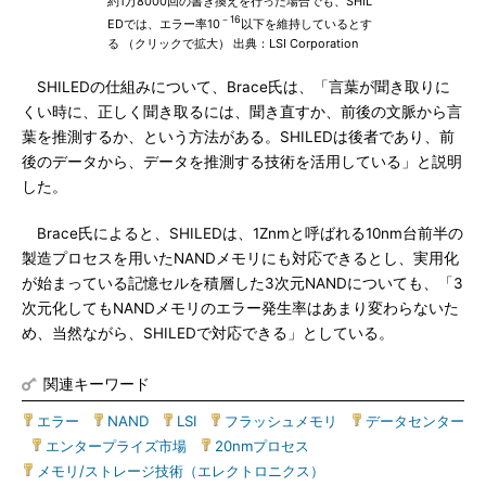
約1万8000回の書き換えを行った場合でも、SHIL
－16
EDでは、エラー率10
以下を維持しているとす
る （クリックで拡大） 出典：LSI Corporation
SHILEDの仕組みについて、Brace氏は、「言葉が聞き取りに
くい時に、正しく聞き取るには、聞き直すか、前後の文脈から言
葉を推測するか、という方法がある。SHILEDは後者であり、前
後のデータから、データを推測する技術を活用している」と説明
した。
Brace氏によると、SHILEDは、1Znmと呼ばれる10nm台前半の
製造プロセスを用いたNANDメモリにも対応できるとし、実用化
が始まっている記憶セルを積層した3次元NANDについても、「3
次元化してもNANDメモリのエラー発生率はあまり変わらないた
め、当然ながら、SHILEDで対応できる」としている。
関連キーワード
エラー
|
NAND
|
LSI
|
フラッシュメモリ
|
データセンター
|
エンタープライズ市場
|
20nmプロセス
|
メモリ/ストレージ技術（エレクトロニクス）