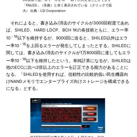
「FAILED」（失敗）と赤く表示されている （クリックで拡
大） 出典：LSI Corporation
それによると、書き込み/消去のサイクルが3000回程度であれ
ば、SHILED、HARD LDCP、BCH 1Kの各技術ともに、エラー率
－16
10
以下を維持するが、9000回に迫ると、SHILED以外はエラ
－16
ー率10
を上回るエラーが発生してしまったとする。SHILEDに
関しては、書き込み/消去のサイクルが1万8000回に達してもエラ
－16
ー率10
以下を維持したという。単純計算になるが、SHILEDは
他のECCに比べ2倍以上のエラーを訂正できる能力があることに
なる。「SHILEDを使用すれば、信頼性の比較的低い民生機器向
けNANDメモリでエンタープライズ向けストレージを構成できる
になる」とする。