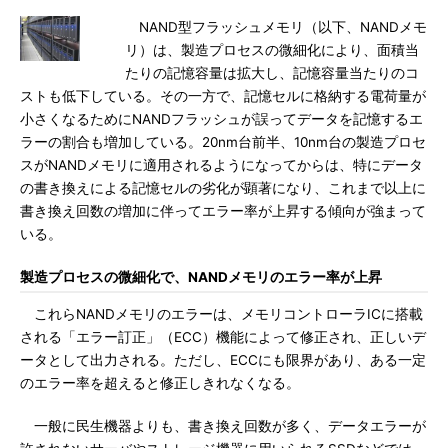
NAND型フラッシュメモリ（以下、NANDメモ
リ）は、製造プロセスの微細化により、面積当
たりの記憶容量は拡大し、記憶容量当たりのコ
ストも低下している。その一方で、記憶セルに格納する電荷量が
小さくなるためにNANDフラッシュが誤ってデータを記憶するエ
ラーの割合も増加している。20nm台前半、10nm台の製造プロセ
スがNANDメモリに適用されるようになってからは、特にデータ
の書き換えによる記憶セルの劣化が顕著になり、これまで以上に
書き換え回数の増加に伴ってエラー率が上昇する傾向が強まって
いる。
製造プロセスの微細化で、NANDメモリのエラー率が上昇
これらNANDメモリのエラーは、メモリコントローラICに搭載
される「エラー訂正」（ECC）機能によって修正され、正しいデ
ータとして出力される。ただし、ECCにも限界があり、ある一定
のエラー率を超えると修正しきれなくなる。
一般に民生機器よりも、書き換え回数が多く、データエラーが