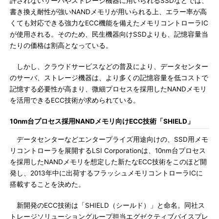
許されないサーバやストレージ機器に用いられるSSDなどでは、
書き換え耐性が強いNANDメモリが用いられる上、エラー率が高
くても対応できる強力なECC機能を備えたメモリコントローラIC
が使用される。そのため、民生機器向けSSDよりも、記憶容量当
たりの価格は割高となっている。
しかし、クラウドサービスなどの普及により、データセンター
のサーバ、ストレージ機器は、より多くの記憶容量を低コストで
記憶する必要性が高まり、微細プロセスを採用したNANDメモリ
を活用できるECC技術が求められている。
10nm台プロセス採用NANDメモリ向けECC技術「SHIELD」
データセンターなどエンタープライズ用途向けの、SSD用メモ
リコントローラを展開するLSI Corporationは、10nm台プロセス
を採用したNANDメモリを想定した新たなECC技術をこのほど開
発し、2013年中に出荷するフラッシュメモリコントローラICに
搭載することを決めた。
新開発のECC技術は「SHIELD（シールド）」と命名。同社ス
トレージソリューショングループ担当エグゼクティブバイスプレ