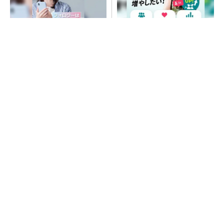
SNSアカウントを着実に成
SNSアカウントを着実に成
長。実はみんなココ使ってま
長。実はみんなココ使ってま
す。
す。
PR(Dreaw合同会社)
PR(Dreaw合同会社)
ルネサス高崎工場が閉鎖へ 「6インチライン維
持限界」 操業50年
令和8年熊本地震、半導体メーカー工場の対応
状況
He・ナフサ・レジスト逼迫の続報――半導体工
場停止が回避できている理由