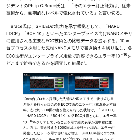
ジデントのPhilip G.Brace氏は、「そのエラー訂正能力は、従来
技術から、画期的なレベルで強化されている」と言い切る。
Brace氏は、SHILEDの能力を示す根拠として、「HARD
LDCP」「BCH 1K」といったエンタープライズ向けNANDメモリ
に使用される主要なECC技術との比較データを提示する。10nm
台プロセス採用した先端NANDメモリで書き換えを繰り返し、各
－16
ECC技術がエンタープライズ用途で許容できるエラー率10
を
どこまで維持できるかを調査した結果だ。
10nm台プロセス採用した先端NANDメモリで、繰り返し書
き換えを行った場合の各ECC技術のエラー訂正状況を示す資
料。左は約3000回の書き換えを行った状態で、「SHILED」
「HARD LDCP」「BCH 1K」の各ECC技術ともに、エラー率
－16
10
をクリアしていることを示す緑の表示が図中右に並
ぶ。右は、書き換えを8000回以上を行った場合。エラーが
発生したビットを示す赤い点が増え、SHILEDを除く2つのE
－16
CC技術では、エラー率を10
以下に抑えることができず