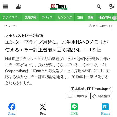
テクノロジー
先端技術
デバイス
センシング
通信
無線
部品/材料
ニュース
2013年9月10日
メモリ/ストレージ技術
エンタープライズ用途に、民生用NANDメモリが
使えるエラー訂正機能を近く製品化――LSI社
NAND型フラッシュメモリの製造プロセスの微細化の進展に伴い
エラー率が向上し、扱いが難しくなっている。その中で、LSI
Corporationは、10nm台の最先端プロセス採用NANDメモリに対
応する強力なエラー訂正機能を開発し、2013年中に製品化する
と明らかにした。
[竹本達哉，EE Times Japan]
PC用表示
関連情報
Share
Post
LINE
Hatena