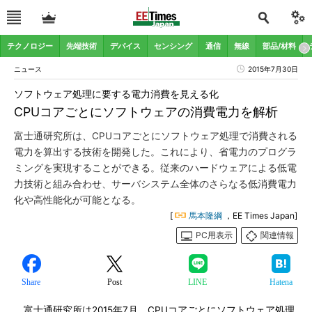
テクノロジー
先端技術
デバイス
センシング
通信
無線
部品/材料
ニュース
2015年7月30日
ソフトウェア処理に要する電力消費を見える化
CPUコアごとにソフトウェアの消費電力を解析
富士通研究所は、CPUコアごとにソフトウェア処理で消費される
電力を算出する技術を開発した。これにより、省電力のプログラ
ミングを実現することができる。従来のハードウェアによる低電
力技術と組み合わせ、サーバシステム全体のさらなる低消費電力
化や高性能化が可能となる。
[
馬本隆綱
，EE Times Japan]
PC用表示
関連情報
Share
Post
LINE
Hatena
富士通研究所は2015年7月、CPUコアごとにソフトウェア処理