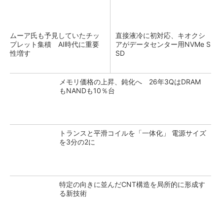
ムーア氏も予見していたチッ
直接液冷に初対応、キオクシ
プレット集積 AI時代に重要
アがデータセンター用NVMe S
性増す
SD
メモリ価格の上昇、鈍化へ 26年3QはDRAM
もNANDも10％台
トランスと平滑コイルを「一体化」 電源サイズ
を3分の2に
特定の向きに並んだCNT構造を局所的に形成す
る新技術