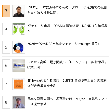
TSMCが日本に期待するもの グローバル戦略での役割
を日本法人社長に聞く
27年メモリ市場 DRAMは逼迫継続、NANDは供給緩和
へ
2026年Q2のDRAM市場シェア、Samsungが首位に
ルネサス高崎工場が閉鎖へ 「6インチライン維持限界」
操業50年
SK hynixの四半期業績、5四半期連続で売上高と営業利
益が過去最高を更新
日本を資源大国へ 埋蔵量だけじゃない、南鳥島レアア
ース泥の価値