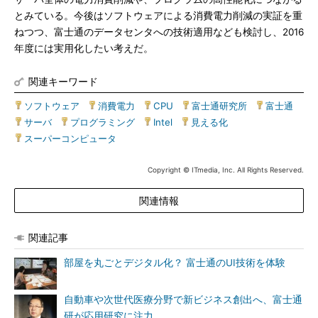
とみている。今後はソフトウェアによる消費電力削減の実証を重
ねつつ、富士通のデータセンタへの技術適用なども検討し、2016
年度には実用化したい考えだ。
関連キーワード
ソフトウェア
|
消費電力
|
CPU
|
富士通研究所
|
富士通
|
サーバ
|
プログラミング
|
Intel
|
見える化
|
スーパーコンピュータ
Copyright © ITmedia, Inc. All Rights Reserved.
関連情報
関連記事
部屋を丸ごとデジタル化？ 富士通のUI技術を体験
自動車や次世代医療分野で新ビジネス創出へ、富士通
研が応用研究に注力