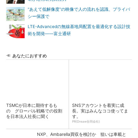
“あえて低解像度”の映像で人の流れを認識、プライバ
シー保護で
LTE-Advancedの無線基地局配置を最適化する設計技
術を開発――富士通研
あなたにおすすめ
TSMCが日本に期待するも
SNSアカウントを着実に成
の グローバル戦略での役割
長。実はみんなココ使ってま
を日本法人社長に聞く
す。
PR(Dreaw合同会社)
NXP、Ambarella買収を検討か 狙いは車載と