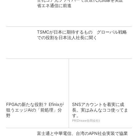
省エネ通信に前進
TSMCが日本に期待するもの グローバル戦略
での役割を日本法人社長に聞く
FPGAの新たな役割？ Efinixが
SNSアカウントを着実に成
狙うエッジAIの「前処理」分
長。実はみんなココ使ってま
野
す。
PR(Dreaw合同会社)
富士通と中華電信、台湾のAPN社会実装で協業