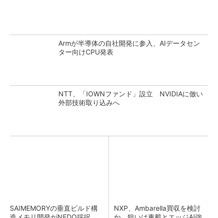
Armが半導体の自社開発に参入、AIデータセン
ター向けCPU発表
NTT、「IOWNファンド」設立 NVIDIAに倣い
外部技術取り込みへ
SAIMEMORYの垂直ビルド構
NXP、Ambarella買収を検討
造メモリ開発がNEDO採択
か 狙いは車載とエッジAI強