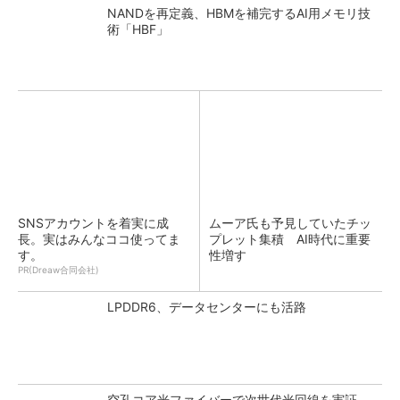
NANDを再定義、HBMを補完するAI用メモリ技
術「HBF」
SNSアカウントを着実に成
ムーア氏も予見していたチッ
長。実はみんなココ使ってま
プレット集積 AI時代に重要
す。
性増す
PR(Dreaw合同会社)
LPDDR6、データセンターにも活路
空孔コア光ファイバーで次世代光回線を実証