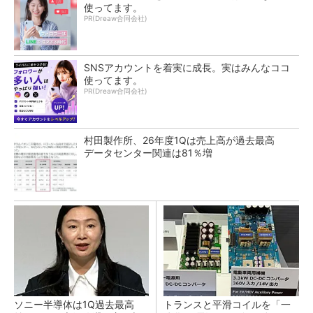
使ってます。
PR(Dreaw合同会社)
SNSアカウントを着実に成長。実はみんなココ
使ってます。
PR(Dreaw合同会社)
村田製作所、26年度1Qは売上高が過去最高
データセンター関連は81％増
ソニー半導体は1Q過去最高
トランスと平滑コイルを「一