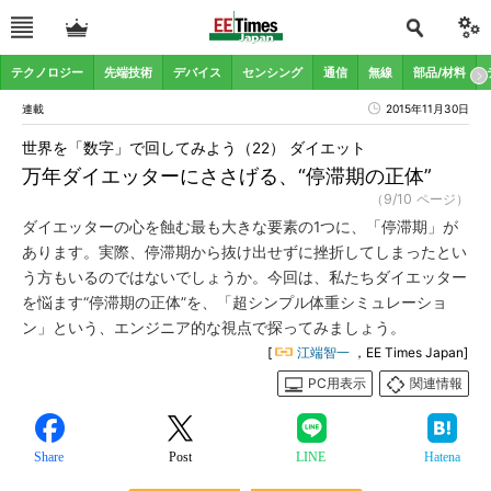
テクノロジー
先端技術
デバイス
センシング
通信
無線
部品/材料
連載
2015年11月30日
世界を「数字」で回してみよう（22） ダイエット
万年ダイエッターにささげる、“停滞期の正体”
（9/10 ページ）
ダイエッターの心を蝕む最も大きな要素の1つに、「停滞期」が
あります。実際、停滞期から抜け出せずに挫折してしまったとい
う方もいるのではないでしょうか。今回は、私たちダイエッター
を悩ます“停滞期の正体”を、「超シンプル体重シミュレーショ
ン」という、エンジニア的な視点で探ってみましょう。
[
江端智一
，EE Times Japan]
PC用表示
関連情報
Share
Post
LINE
Hatena