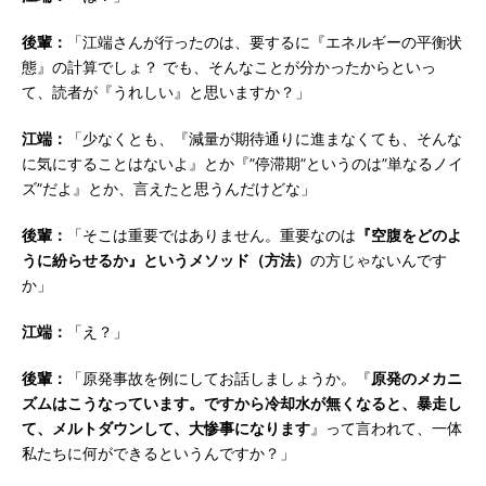
後輩：
「江端さんが行ったのは、要するに『エネルギーの平衡状
態』の計算でしょ？ でも、そんなことが分かったからといっ
て、読者が『うれしい』と思いますか？」
江端：
「少なくとも、『減量が期待通りに進まなくても、そんな
に気にすることはないよ』とか『”停滞期”というのは”単なるノイ
ズ”だよ』とか、言えたと思うんだけどな」
後輩：
「そこは重要ではありません。重要なのは
『空腹をどのよ
うに紛らせるか』というメソッド（方法）
の方じゃないんです
か」
江端：
「え？」
後輩：
「原発事故を例にしてお話しましょうか。『
原発のメカニ
ズムはこうなっています。ですから冷却水が無くなると、暴走し
て、メルトダウンして、大惨事になります
』って言われて、一体
私たちに何ができるというんですか？」