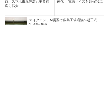
益、スマホ市況停滞も主要顧
体化」 電源サイズを3分の2に
客ら拡大
マイクロン、AI需要で広島工場増強へ起工式
1.5兆円投資
He・ナフサ・レジスト逼迫の続報――半導体工
場停止が回避できている理由
中国最大のDRAMメーカーCXMTがIPOへ 増
産とHBM開発で存在感