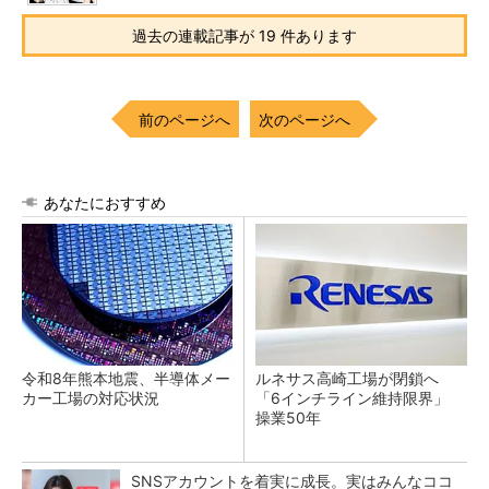
過去の連載記事が 19 件あります
前のページへ
次のページへ
あなたにおすすめ
令和8年熊本地震、半導体メー
ルネサス高崎工場が閉鎖へ
カー工場の対応状況
「6インチライン維持限界」
操業50年
SNSアカウントを着実に成長。実はみんなココ