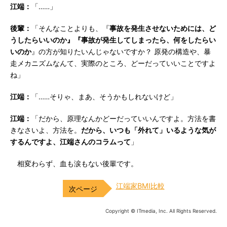
江端：
「……」
後輩：
「そんなことよりも、『
事故を発生させないためには、ど
うしたらいいのか』『事故が発生してしまったら、何をしたらい
いのか
』の方が知りたいんじゃないですか？ 原発の構造や、暴
走メカニズムなんて、実際のところ、どーだっていいことですよ
ね」
江端：
「……そりゃ、まあ、そうかもしれないけど」
江端：
「だから、原理なんかどーだっていいんですよ。方法を書
きなさいよ、方法を。
だから、いつも「外れて」いるような気が
するんですよ、江端さんのコラムって
」
相変わらず、血も涙もない後輩です。
江端家BMI比較
Copyright © ITmedia, Inc. All Rights Reserved.