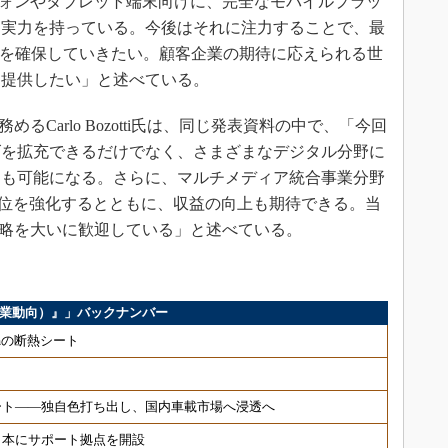
マートフォンやタブレット端末向けに、完全なモバイルプラッ
る実力を持っている。今後はそれに注力することで、最
性を確保していきたい。顧客企業の期待に応えられる世
を提供したい」と述べている。
EOを務めるCarlo Bozotti氏は、同じ発表資料の中で、「今回
ズを拡充できるだけでなく、さまざまなデジタル分野に
とも可能になる。さらに、マルチメディア統合事業分野
nicsの地位を強化するとともに、収益の向上も期待できる。当
新しい戦略を大いに歓迎している」と述べている。
ス（企業動向）』」バックナンバー
μmの断熱シート
ート――独自色打ち出し、国内車載市場へ浸透へ
日本にサポート拠点を開設