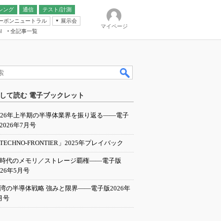
シング
通信
テスト/計測
ーボンニュートラル
展示会
マイページ
全記事一覧
l
ンピューティング
して読む 電子ブックレット
IER
026年上半期の半導体業界を振り返る――電子
2026年7月号
TECHNO-FRONTIER」2025年プレイバック
I時代のメモリ／ストレージ覇権――電子版
026年5月号
湾の半導体戦略 強みと限界――電子版2026年
月号