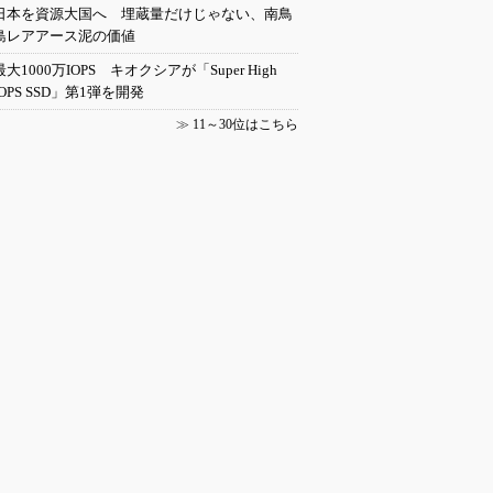
日本を資源大国へ 埋蔵量だけじゃない、南鳥
島レアアース泥の価値
最大1000万IOPS キオクシアが「Super High
IOPS SSD」第1弾を開発
≫
11～30位はこちら