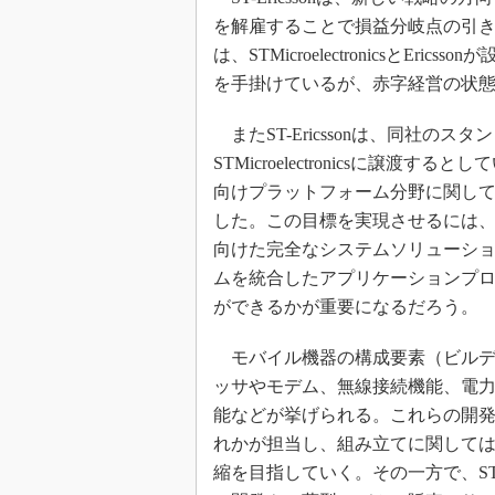
光伝送技
を解雇することで損益分岐点の引
“異端児
は、STMicroelectronicsと
改革、執
を手掛けているが、赤字経営の状
イノベー
JASA発
またST-Ericssonは、同社の
STMicroelectronicsに譲
IHSア
向けプラットフォーム分野に関し
「英語に
ための新
した。この目標を実現させるには、ST
向けた完全なシステムソリューシ
ムを統合したアプリケーションプ
ができるかが重要になるだろう。
モバイル機器の構成要素（ビルデ
ッサやモデム、無線接続機能、電力
能などが挙げられる。これらの開発につ
れかが担当し、組み立てに関してはST
縮を目指していく。その一方で、ST-Ericss