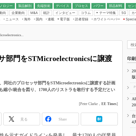
ノロジー
製品解剖
先端技術
デバイス
プロセス
パワー
部品材料
セン
動向
企業動向
統計
インタビュー
コラム
テーマ特集
カ
M&A
5G
ギー
ナログ
無線
集
ニュース
海外
国内
連載
電子版
読者登録
ホワイトペーパー
Specia
フィジカルAI
IoT・エッジコ
モリ
EXPO
Microchip情報
ストレージ通信
EE Times Japan×EDN Japan統合電
エッジAI
子版
I
SEMICON Japan
lectronics...
デバイス通信
パワーエレクトロニクス
電子ブックレット
イコン
CEATEC
のナノフォーカス
半導体後工程
GA
EdgeTech＋
業界スコープ
サ部門をSTMicroelectronicsに譲渡
読者調査（EE Times Research）
印刷
TECHNO-FRONT
のエレ・組み込みプレイバ
カーボンニュートラル
2
人とくるま展
版
IoT
直前エンジニアの社会人大
、同社のプロセッサ部門をSTMicroelectronicsに譲渡する計画
電源設計（EDN Japan）
「
縮小/統合を図り、1700人のリストラを敢行する予定だとい
数字」で回してみよう
エレクトロニクス入門（EDN
A
Japan）
ード ～Behind the
[Peter Clarke，
EE Times
]
2
rd
年で起こったこと、次の10年
台
見る
Share
こと
4
で探るアジアの新トレンド
の方向性を示すガイドラインを発表し、最大1700人の従業員