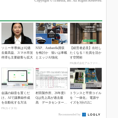
Copyright © ITmedia, Inc. All Rights Reserved.
ソニー半導体は1Q過
NXP、Ambarella買収
【経営者必見】出社し
去最高益、スマホ市況
を検討か 狙いは車載
たくなる！社員を活か
停滞も主要顧客ら拡大
とエッジAI強化
す空間術
PR(株式会社アルファーテクノ)
会議の録音を置くだ
村田製作所、26年度1
トランスと平滑コイル
け。AIで議事録作成
Qは売上高が過去最
を「一体化」 電源サ
を自動化する方法
高 データセンター関
イズを3分の2に
連は81％増
PR(カイタヨ)
Recommended by