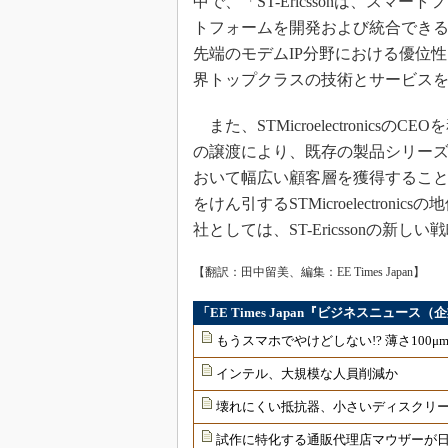
中で、「ST-Ericssonは、ス
トフォームを開発および統合でき
先端のモデムIP分野における優位
界トップクラスの技術とサービス
また、STMicroelectronicsのC
の譲渡により、既存の製品シリー
おいて幅広い顧客層を獲得するこ
をけん引するSTMicroelectro
社としては、ST-Ericssonの
【翻訳：田中留美、編集：EE Times Japan】
「EE Times Japan『ビジネスニュー
もうスマホでやけどしない!? 薄さ100
インテル、大規模な人員削減か
壊れにくい抵抗器、小さいディスクリ
試作に特化する通販代理店マウザーが