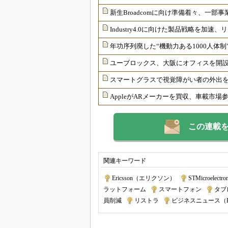
新生Broadcomに向け準備着々、一部
Industry4.0に向けた製品戦略を加
年功序列廃した“機動力ある1000人体
ユーブロックス、大阪にオフィスを開
スマートグラスで視覚障がい者の外出
AppleがARメーカーを買収、車載市場
この連載
関連キーワード
Ericsson（エリクソン）
|
STMicroelectron
ラットフォーム
|
スマートフォン
|
タブ
員削減
|
リストラ
|
ビジネスニュース（EE T