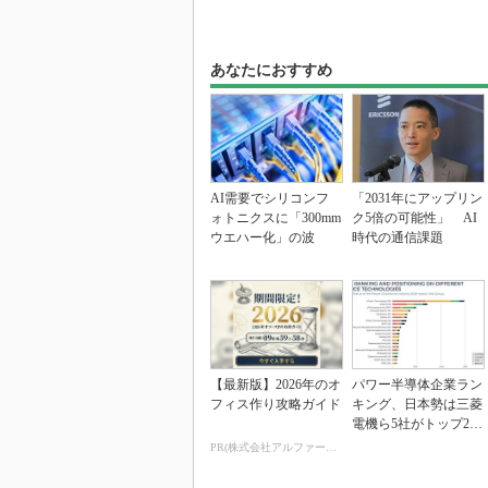
あなたにおすすめ
AI需要でシリコンフ
「2031年にアップリン
ォトニクスに「300mm
ク5倍の可能性」 AI
ウエハー化」の波
時代の通信課題
【最新版】2026年のオ
パワー半導体企業ラン
フィス作り攻略ガイド
キング、日本勢は三菱
電機ら5社がトップ20
入り
PR(株式会社アルファーテクノ)