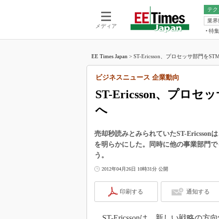
テク
業界
電池／エネル
ア
メディア
特
メ
福田昭の
LS
EE Times Japan
>
ST-Ericsson、プロセッサ部門をSTMicroe
福田昭の
マ
湯之上隆
ビジネスニュース 企業動向
FP
大山聡の
ST-Ericsson、プロセッ
大原雄介
へ
ック
リタイア
学漂流記
売却秒読みとみられていたST-Ericssonは
を明らかにした。同時に他の事業部門でも
世界を「
う。
踊るバズワ
2012年04月26日 10時31分 公開
Buzzwo
この10
印刷する
通知する
で起こる
製品分解
ST-Ericssonは、新しい戦略