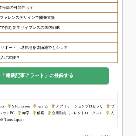
事業売却の可能性も？
速、リファレンスデザインで開発支援
制”で挑む新生サイプレスの国内戦略
設
をサポート、現在地を遠隔地でもシェア
参入に本腰？
を「連載記事アラート」に登録する
ics
|
ST-Ericsson
|
モデム
|
アプリケーションプロセッサ
|
プ
レットPC
|
赤字
|
解雇
|
企業動向（エレクトロニクス）
|
人
imes Japan）