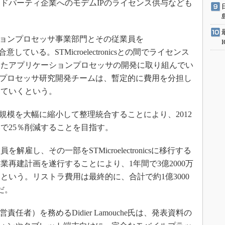
ドパーティ企業へのモデムIPのライセンス供与なども
ケーションプロセッサ事業部門とその従業員を
とで合意している。STMicroelectronicsとの間でライセンス
したアプリケーションプロセッサの開発に取り組んでい
ーションプロセッサ研究開発チームは、暫定的に費用を分担し
けていくという。
の事業規模を大幅に縮小して整理統合することにより、2012
比で25％削減することを目指す。
雇し、その一部をSTMicroelectronicsに移行する
再建計画を遂行することにより、1年間で3億2000万
という。リストラ費用は最終的に、合計で約1億3000
だ。
経営責任者）を務めるDidier Lamouche氏は、発表資料の