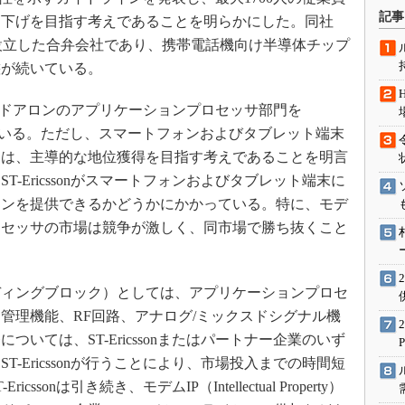
術を知る
記事
き下げを目指す考えであることを明らかにした。同社
エンジニア”が仕掛けた社内
Ericssonが設立した合弁会社であり、携帯電話機向け半導体チップ
念の180日
態が続いている。
ションは日本を救うのか
IoT通信
スタンドアロンのアプリケーションプロセッサ部門を
渡するとしている。ただし、スマートフォンおよびタブレット端末
ナリスト「未来展望」
ては、主導的な地位獲得を目指す考えであることを明言
愛されないエンジニア」の
行動論
-Ericssonがスマートフォンおよびタブレット端末に
ョンを提供できるかどうかにかかっている。特に、モデ
ロセッサの市場は競争が激しく、同市場で勝ち抜くこと
ィングブロック）としては、アプリケーションプロセ
管理機能、RF回路、アナログ/ミックスドシグナル機
いては、ST-Ericssonまたはパートナー企業のいず
-Ericssonが行うことにより、市場投入までの時間短
onは引き続き、モデムIP（Intellectual Property）