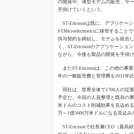
の開発や、薄型モデムの販売、サー
手掛けていくという。
ST-Ericssonは既に、アプリ
STMicroelectronicsに移管するこ
供与契約を締結し、モデムを統合
く。ST-Ericssonのアプリケ
ながら、今後も製品の開発を手掛
またST-Ericssonは、この他
年の一般販売費と管理費を2011年
同社は、世界全体で1700人の従業員を解
予定だ。今回の人員整理と既存の事業
米ドルのコスト削減効果を見込める
万～1億5000万米ドルになる見込み
ST-Ericssonで社長兼CEO（最高