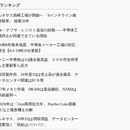
ランキング
ルネサス高崎工場が閉鎖へ 「6インチライン維
持限界」 操業50年
He・ナフサ・レジスト逼迫の続報――半導体工
場停止が回避できている理由
令和8年熊本地震、半導体メーカー工場の対応
状況【8/4 19時10分更新】
ソニー半導体は1Q過去最高益、スマホ市況停滞
も主要顧客ら拡大
村田製作所、26年度1Qは売上高が過去最高 デ
ータセンター関連は81％増
27年メモリ市場 DRAMは逼迫継続、NANDは
供給緩和へ
2026年は「2nm商用化元年」 Panther Lake搭載
PCなど最新機を分解
ルネサス、26年2Qは増収増益 データセンター
需要強く「供給はパツパツ」