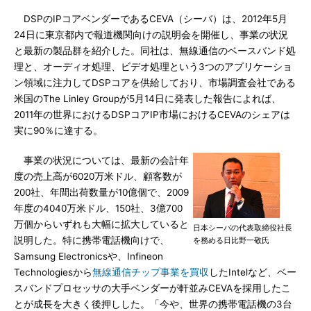
DSPのIPコアベンダーであるCEVA（シーバ）は、2012年5月
24日に東京都内で報道機関向けの説明会を開催し、事業の状況
と最新の製品群を紹介した。同社は、無線通信のベースバンド処
理と、オーディオ処理、ビデオ処理という3つのアプリケーショ
ン領域に注力してDSPコアを供給しており、市場調査会社である
米国のThe Linley Groupが5月14日に発表した報告によれば、
2011年の世界におけるDSPコアIP市場におけるCEVAのシェアは
実に90％に達する。
事業の状況については、最新の会計年
度の売上高が6020万米ドル、顧客数が
200社、年間出荷数量が10億個で、2009
年度の4040万米ドル、150社、3億700
万個からいずれも大幅に拡大していると
日本シーバの代表取締役社長
説明した。特に携帯電話機向けで、
を務める日比野一敬氏
Samsung Electronicsや、Infineon
Technologiesから
無線通信チップ事業を買収
したIntelなど、ベー
スバンドプロセッサの大手ベンダーが軒並みCEVAを採用したこ
とが成長を大きく後押しした。「今や、世界の携帯電話機の3台