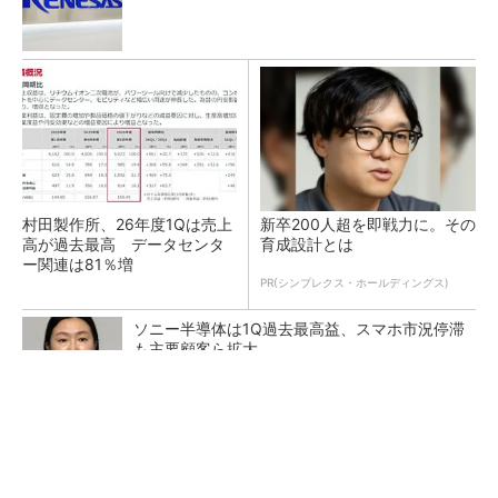
村田製作所、26年度1Qは売上
新卒200人超を即戦力に。その
高が過去最高 データセンタ
育成設計とは
ー関連は81％増
PR(シンプレクス・ホールディングス)
ソニー半導体は1Q過去最高益、スマホ市況停滞
も主要顧客ら拡大
トランスと平滑コイルを「一体化」 電源サイズ
を3分の2に