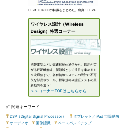
CEVA-XC4000の特徴をまとめた。出典：CEVA
ワイヤレス設計（Wireless
Design）特選コーナー
携帯電話などの高速移動体通信から、応用が広
がる近距離無線、新領域として注目を集めるミ
リ波通信まで、各種無線システムの設計に不可
欠な部品やツール、標準規格や認証テストの最
新動向を追う！
＞＞コーナーTOPはこちらから
関連キーワード
DSP（Digital Signal Processor）
|
タブレット／iPad 市場動向
|
オーディオ
|
画像認識
|
ベースバンドチップ
|