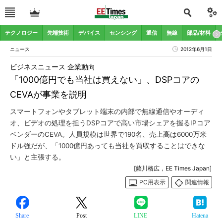
テクノロジー
先端技術
デバイス
センシング
通信
無線
部品/材料
ニュース
2012年6月1日
ビジネスニュース 企業動向
「1000億円でも当社は買えない」、DSPコアの
CEVAが事業を説明
スマートフォンやタブレット端末の内部で無線通信やオーディ
オ、ビデオの処理を担うDSPコアで高い市場シェアを握るIPコア
ベンダーのCEVA。人員規模は世界で190名、売上高は6000万米
ドル強だが、「1000億円あっても当社を買収することはできな
い」と主張する。
[薩川格広，EE Times Japan]
PC用表示
関連情報
Share
Post
LINE
Hatena