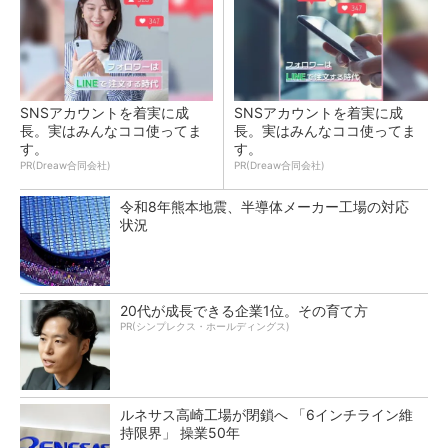
SNSアカウントを着実に成
SNSアカウントを着実に成
長。実はみんなココ使ってま
長。実はみんなココ使ってま
す。
す。
PR(Dreaw合同会社)
PR(Dreaw合同会社)
令和8年熊本地震、半導体メーカー工場の対応
状況
20代が成長できる企業1位。その育て方
PR(シンプレクス・ホールディングス)
ルネサス高崎工場が閉鎖へ 「6インチライン維
持限界」 操業50年