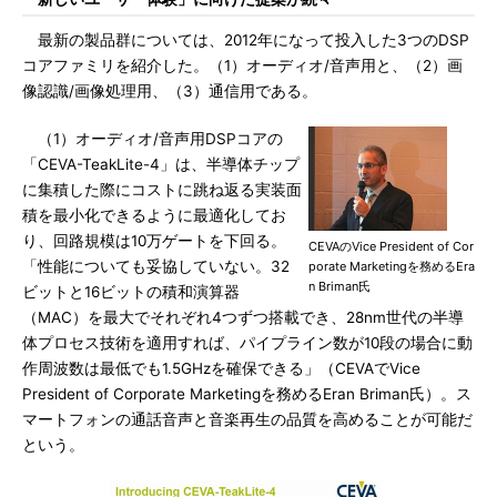
最新の製品群については、2012年になって投入した3つのDSP
コアファミリを紹介した。（1）オーディオ/音声用と、（2）画
像認識/画像処理用、（3）通信用である。
（1）オーディオ/音声用DSPコアの
「CEVA-TeakLite-4」は、半導体チップ
に集積した際にコストに跳ね返る実装面
積を最小化できるように最適化してお
り、回路規模は10万ゲートを下回る。
CEVAのVice President of Cor
「性能についても妥協していない。32
porate Marketingを務めるEra
n Briman氏
ビットと16ビットの積和演算器
（MAC）を最大でそれぞれ4つずつ搭載でき、28nm世代の半導
体プロセス技術を適用すれば、パイプライン数が10段の場合に動
作周波数は最低でも1.5GHzを確保できる」（CEVAでVice
President of Corporate Marketingを務めるEran Briman氏）。ス
マートフォンの通話音声と音楽再生の品質を高めることが可能だ
という。