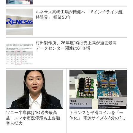
ルネサス高崎工場が閉鎖へ 「6インチライン維
持限界」 操業50年
村田製作所、26年度1Qは売上高が過去最高
データセンター関連は81％増
ソニー半導体は1Q過去最高
トランスと平滑コイルを「一
益、スマホ市況停滞も主要顧
体化」 電源サイズを3分の2に
客ら拡大