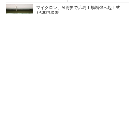
マイクロン、AI需要で広島工場増強へ起工式
1.5兆円投資
He・ナフサ・レジスト逼迫の続報――半導体工
場停止が回避できている理由
中国最大のDRAMメーカーCXMTがIPOへ 増
産とHBM開発で存在感