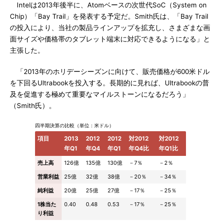
Intelは2013年後半に、Atomベースの次世代SoC（System on
Chip）「Bay Trail」を発表する予定だ。Smith氏は、「Bay Trail
の投入により、当社の製品ラインアップを拡充し、さまざまな画
面サイズや価格帯のタブレット端末に対応できるようになる」と
主張した。
「2013年のホリデーシーズンに向けて、販売価格が600米ドル
を下回るUltrabookを投入する。長期的に見れば、Ultrabookの普
及を促進する極めて重要なマイルストーンになるだろう」
（Smith氏）。
四半期決算の比較（単位：米ドル）
項目
2013
2012
2012
対2012
対2012
年Q1
年Q4
年Q1
年Q4比
年Q1比
売上高
126億
135億
130億
－7％
－2％
営業利益
25億
32億
38億
－20％
－34％
純利益
20億
25億
27億
－17％
－25％
1株当た
0.40
0.48
0.53
－17％
－25％
り利益