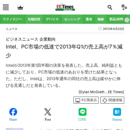
テクノロジー
先端技術
デバイス
センシング
通信
無線
部品/材料
ニュース
2013年4月22日
ビジネスニュース 企業動向
Intel、PC市場の低迷で2013年Q1の売上高が7％減
少
Intelが2013年第1四半期の決算を発表した。売上高、純利益とも
に減少しており、PC市場の低迷のあおりを受けた結果となっ
た。ただし、Intelは、2013年通年の同社の売上高は緩やかに伸
びる見通しだと発表している。
[Dylan McGrath，EE Times]
PC用表示
関連情報
Share
Post
LINE
Hatena