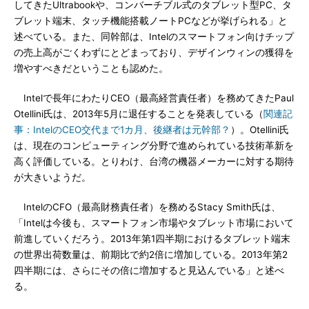
してきたUltrabookや、コンバーチブル式のタブレット型PC、タ
ブレット端末、タッチ機能搭載ノートPCなどが挙げられる」と
述べている。また、同幹部は、Intelのスマートフォン向けチップ
の売上高がごくわずにとどまっており、デザインウィンの獲得を
増やすべきだということも認めた。
Intelで長年にわたりCEO（最高経営責任者）を務めてきたPaul
Otellini氏は、2013年5月に退任することを発表している（
関連記
事：IntelのCEO交代まで1カ月、後継者は元幹部？
）。Otellini氏
は、現在のコンピューティング分野で進められている技術革新を
高く評価している。とりわけ、台湾の機器メーカーに対する期待
が大きいようだ。
IntelのCFO（最高財務責任者）を務めるStacy Smith氏は、
「Intelは今後も、スマートフォン市場やタブレット市場において
前進していくだろう。2013年第1四半期におけるタブレット端末
の世界出荷数量は、前期比で約2倍に増加している。2013年第2
四半期には、さらにその倍に増加すると見込んでいる」と述べ
る。