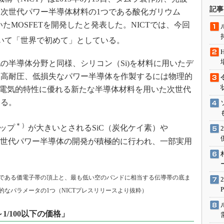
術を知る
記事
、次世代パワー半導体材料の1つである酸化ガリウム
エンジニア”が仕掛けた社内
たMOSFETを開発したと発表した。NICTでは、今回
念の180日
いて「世界で初めて」としている。
ションは日本を救うのか
IoT通信
半導体分野と同様、シリコン（Si)を材料に用いたデ
ナリスト「未来展望」
る高耐圧、低損失なパワー半導体を作製するには物理的
も電気的特性に優れる新たな半導体材料を用いた次世代
愛されないエンジニア」の
行動論
いる。
＊）
ップ
が大きいとされるSiC（炭化ケイ素）や
次世代パワー半導体の開発が積極的に行われ、一部実用
である価電子帯の頂上と、最も低い空のバンドに相当する伝導帯の底ま
なパラメータの1つ（NICTプレスリリースより抜粋）
～1/100以下の価格」