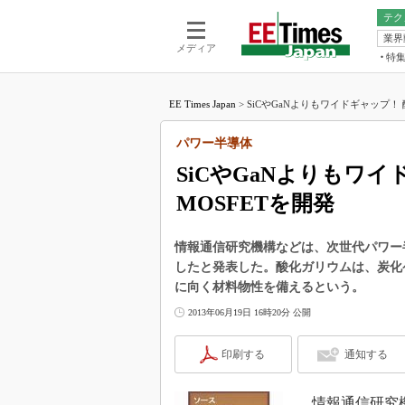
テク
業界
電池／エネル
ア
メディア
特
メ
福田昭の
LS
EE Times Japan
>
SiCやGaNよりもワイドギャップ！ 酸
福田昭の
マ
湯之上隆
パワー半導体
FP
大山聡の
SiCやGaNよりもワ
大原雄介
MOSFETを開発
ック
リタイア
学漂流記
情報通信研究機構などは、次世代パワー半
したと発表した。酸化ガリウムは、炭化ケ
世界を「
に向く材料物性を備えるという。
踊るバズワ
2013年06月19日 16時20分 公開
Buzzwo
この10
印刷する
通知する
で起こる
製品分解
情報通信研究機構