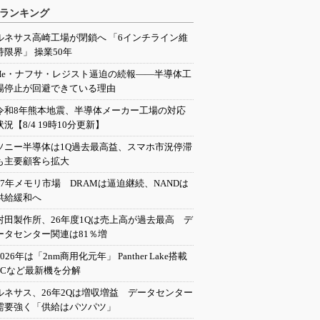
ランキング
ルネサス高崎工場が閉鎖へ 「6インチライン維
持限界」 操業50年
He・ナフサ・レジスト逼迫の続報――半導体工
場停止が回避できている理由
令和8年熊本地震、半導体メーカー工場の対応
状況【8/4 19時10分更新】
ソニー半導体は1Q過去最高益、スマホ市況停滞
も主要顧客ら拡大
27年メモリ市場 DRAMは逼迫継続、NANDは
供給緩和へ
村田製作所、26年度1Qは売上高が過去最高 デ
ータセンター関連は81％増
2026年は「2nm商用化元年」 Panther Lake搭載
PCなど最新機を分解
ルネサス、26年2Qは増収増益 データセンター
需要強く「供給はパツパツ」