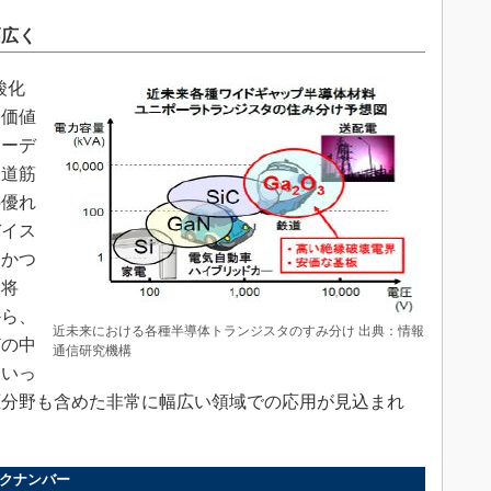
幅広く
酸化
用価値
ワーデ
て道筋
の優れ
バイス
速かつ
い将
から、
近未来における各種半導体トランジスタのすみ分け 出典：情報
どの中
通信研究機構
といっ
圧分野も含めた非常に幅広い領域での応用が見込まれ
バックナンバー