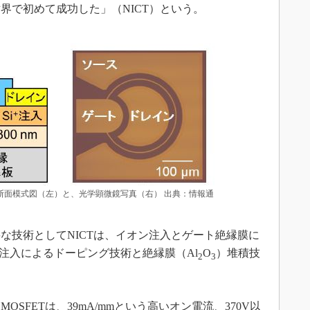
世界で初めて成功した」（NICT）という。
の断面模式図（左）と、光学顕微鏡写真（右） 出典：情報通
な技術としてNICTは、イオン注入とゲート絶縁膜に
ン注入によるドーピング技術と絶縁膜（Al
O
）堆積技
2
3
FETは、39mA/mmという高いオン電流、370V以