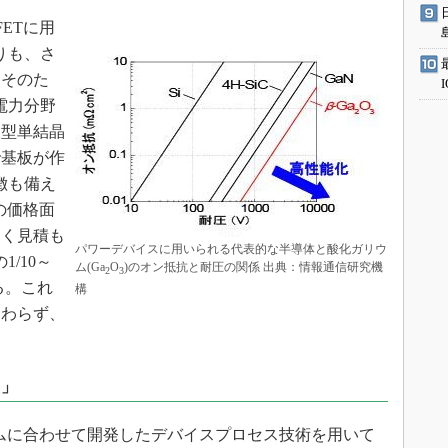
ETに用
りも、さ
。そのた
電力分野
大型単結晶
で基板が作
徴も備え
の価格面
なく見積も
パワーデバイスに用いられる代表的な半導体と酸化ガリウ
1/10～
ム(Ga
O
)のオン抵抗と耐圧の関係 出典：情報通信研究機
2
3
る。これ
構
関わらず、
た」
ムに合わせて開発したデバイスプロセス技術を用いて