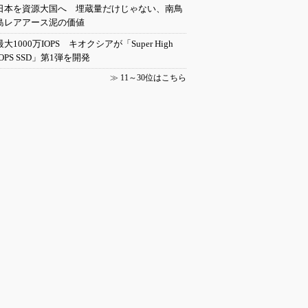
日本を資源大国へ 埋蔵量だけじゃない、南鳥
島レアアース泥の価値
最大1000万IOPS キオクシアが「Super High
IOPS SSD」第1弾を開発
≫
11～30位はこちら