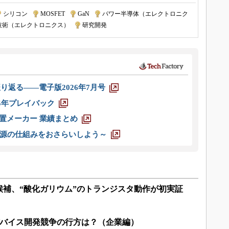
シリコン
|
MOSFET
|
GaN
|
パワー半導体（エレクトロニク
技術（エレクトロニクス）
|
研究開発
り返る――電子版2026年7月号
025年プレイバック
装置メーカー 業績まとめ
源の仕組みをおさらいしよう～
候補、“酸化ガリウム”のトランジスタ動作が初実証
のデバイス開発競争の行方は？（企業編）