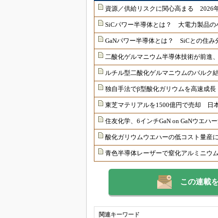
資源／供給リスクに関心高まる 2026
SiCパワー半導体とは？ 大電力製品
GaNパワー半導体とは？ SiCとの住
二酸化ゲルマニウム半導体技術が前進、
ルチル型二酸化ゲルマニウムのバルク
独自手法でβ型酸化ガリウムを高速成長
東芝マテリアルを1500億円で売却 日
住友化学、6インチGaN on GaNウエ
酸化ガリウムウエハーの低コスト量産
青色半導体レーザーで窒化アルミニウ
この連載
関連キーワード