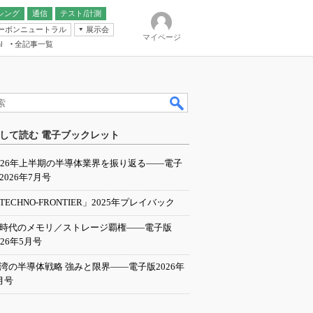
シング
通信
テスト/計測
ーボンニュートラル
展示会
マイページ
全記事一覧
l
ンピューティング
して読む 電子ブックレット
IER
026年上半期の半導体業界を振り返る――電子
2026年7月号
TECHNO-FRONTIER」2025年プレイバック
I時代のメモリ／ストレージ覇権――電子版
026年5月号
湾の半導体戦略 強みと限界――電子版2026年
月号