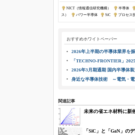
NICT（情報通信研究機構）
|
半導体
|
ス）
|
パワー半導体
|
SiC
|
プロセス
おすすめホワイトペーパー
2026年上半期の半導体業界を振
「TECHNO-FRONTIER」2
2026年3月期通期 国内半導体
身近な半導体技術 ～電気・電
関連記事
未来の省エネ材料に新
「SiC」と「GaN」