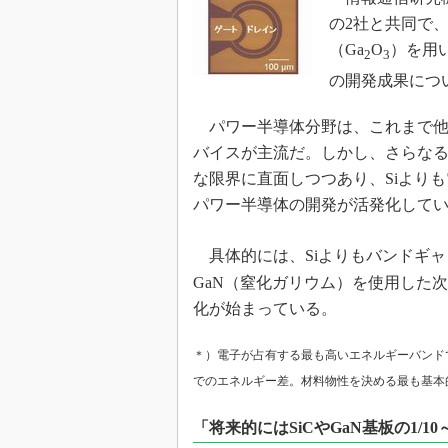
光伝送技
の2社と共同で
“異端児
（Ga
O
）を用い
改革、執
2
3
の開発成果につ
イノベー
JASA発
パワー半導体分野は、これまで他の
IHSア
バイスが主流だ。しかし、さらな
な限界に直面しつつあり、Siより
「英語に
ための新
パワー半導体の開発が活発化して
具体的には、Siよりもバンドギャ
GaN（窒化ガリウム）を使用した
化が始まっている。
＊）電子が占有する最も高いエネルギーバンド
でのエネルギー差。材料物性を決める最も基本的
「将来的にはSiCやGaN基板の1/10