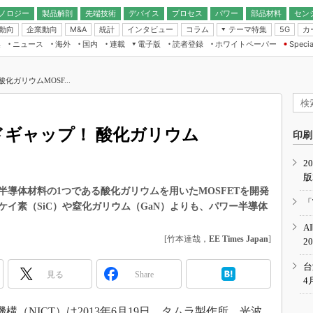
ノロジー
製品解剖
先端技術
デバイス
プロセス
パワー
部品材料
セン
動向
企業動向
統計
インタビュー
コラム
テーマ特集
カ
M&A
5G
ギー
ナログ
無線
集
ニュース
海外
国内
連載
電子版
読者登録
ホワイトペーパー
Specia
フィジカルAI
IoT・エッジコ
モリ
EXPO
Microchip情報
ストレージ通信
EE Times Japan×EDN Japan統合電
エッジAI
子版
I
SEMICON Japan
化ガリウムMOSF...
デバイス通信
パワーエレクトロニクス
電子ブックレット
イコン
CEATEC
のナノフォーカス
半導体後工程
GA
EdgeTech＋
業界スコープ
イドギャップ！ 酸化ガリウム
読者調査（EE Times Research）
印刷
TECHNO-FRONT
のエレ・組み込みプレイバ
カーボンニュートラル
2
人とくるま展
版
IoT
直前エンジニアの社会人大
導体材料の1つである酸化ガリウムを用いたMOSFETを開発
電源設計（EDN Japan）
「
イ素（SiC）や窒化ガリウム（GaN）よりも、パワー半導体
数字」で回してみよう
エレクトロニクス入門（EDN
A
Japan）
ード ～Behind the
[竹本達哉，
EE Times Japan
]
2
rd
年で起こったこと、次の10年
台
見る
Share
こと
4
で探るアジアの新トレンド
（NICT）は2013年6月19日、タムラ製作所、光波