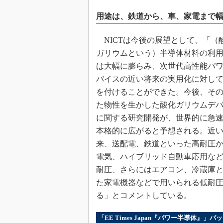
用途は、鉄道から、車、家電まで
NICTは今後の展望として、「（
ガリウムという）半導体材料の利
は大幅に膨らみ、次世代高性能パ
バイスの近い将来の実用化に対し
を付けることができた。今後、そ
た物性を生かした酸化ガリウムデ
に関する研究開発が、世界的に急
本格的に広がると予想される。近
来、送配電、鉄道といった高耐圧
電気、ハイブリッド自動車応用な
耐圧、さらにはエアコン、冷蔵庫
た家電機器などで用いられる低耐
る」とコメントしている。
「EE Times Japan『パワー半導体』」