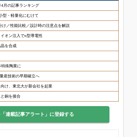
年4月の記事ランキング
の小型・軽量化にむけて
み分け／性能比較／設計時の注意点を解説
イオン注入でn型導電性
結晶を合成
本特殊陶業に
ハー量産技術の早期確立へ
に向け、東北大が新会社を起業
ムと銅を接合
を「連載記事アラート」に登録する