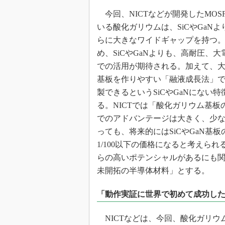
今回、NICTなどが開発したMOSF
いる酸化ガリウムは、SiCやGaNよ
らに大きなワイドギャップを持つ
め、SiCやGaNよりも、高耐圧、大
での活用が期待される。加えて、
基板を作りやすい「融液成長法」
製できるというSiCやGaNにない特
る。NICTでは「酸化ガリウム基板
でのアドバンテージは大きく、少
っても、将来的にはSiCやGaN基板の
1/100以下の価格になると考えられ
らの高いポテンシャルがあるにも
未開拓の半導体材料」とする。
「動作実証に世界で初めて成功し
NICTなどは、今回、酸化ガリウ