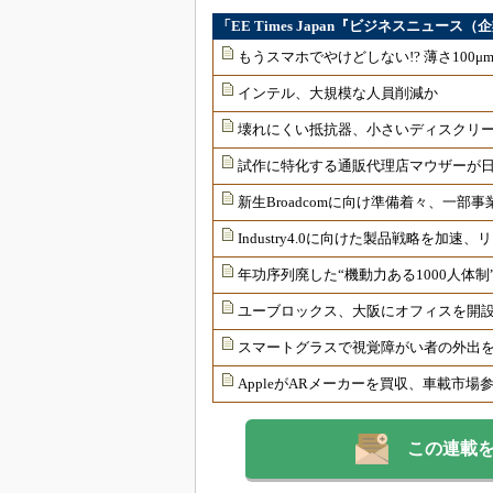
「EE Times Japan『ビジネスニュー
もうスマホでやけどしない!? 薄さ100
インテル、大規模な人員削減か
壊れにくい抵抗器、小さいディスクリ
試作に特化する通販代理店マウザーが
新生Broadcomに向け準備着々、一部
Industry4.0に向けた製品戦略を加
年功序列廃した“機動力ある1000人体
ユーブロックス、大阪にオフィスを開
スマートグラスで視覚障がい者の外出
AppleがARメーカーを買収、車載市場
この連載