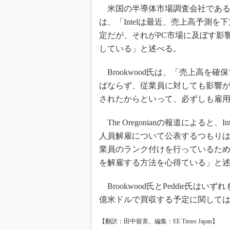
光伝送技
米国の半導体市場調査会社であるInsig
“異端児
は、「Intelは最近、売上高予測を下方
改革、執
定だが、それがPC市場に及ぼす影響
イノベー
している」と述べる。
JASA発
Brookwood氏は、「売上高を
IHSア
ばならず、従業員に対しても影響
「英語に
されたからといって、必ずしも雇
ための新
The Oregonianの報道による
人員解雇について公表するつもりはない
業員のランク付けを行っているた
を解雇する方法を心得ている」と
Brookwood氏とPeddie氏はいず
億米ドルで買収する予定に関して
【翻訳：田中留美、編集：EE Times Japan】