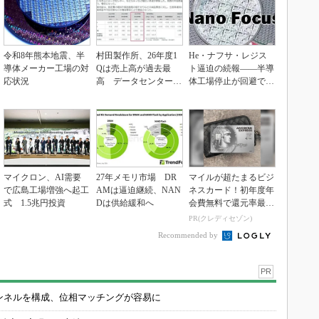
令和8年熊本地震、半
村田製作所、26年度1
He・ナフサ・レジス
導体メーカー工場の対
Qは売上高が過去最
ト逼迫の続報――半導
応状況
高 データセンター関
体工場停止が回避でき
連は81％増
ている理由
マイクロン、AI需要
27年メモリ市場 DR
マイルが超たまるビジ
で広島工場増強へ起工
AMは逼迫継続、NAN
ネスカード！初年度年
式 1.5兆円投資
Dは供給緩和へ
会費無料で還元率最大
1.125%
PR(クレディセゾン)
Recommended by
PR
チャンネルを構成、位相マッチングが容易に