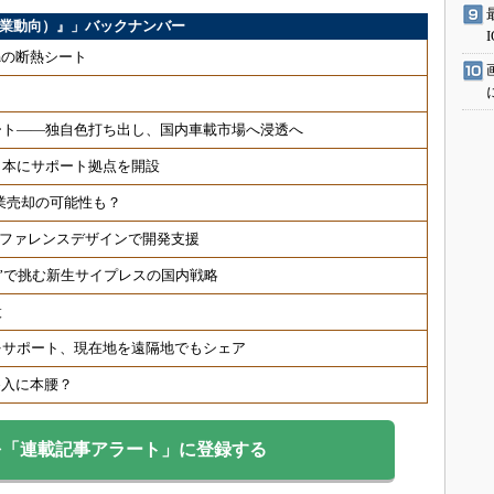
ス（企業動向）』」バックナンバー
μmの断熱シート
ート――独自色打ち出し、国内車載市場へ浸透へ
日本にサポート拠点を開設
事業売却の可能性も？
速、リファレンスデザインで開発支援
制”で挑む新生サイプレスの国内戦略
設
をサポート、現在地を遠隔地でもシェア
参入に本腰？
を「連載記事アラート」に登録する