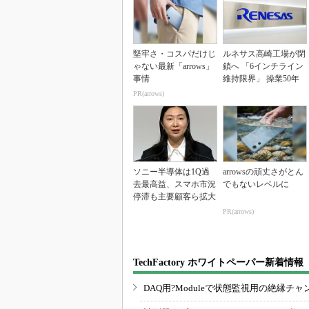
堅牢さ・コスパだけじ
ルネサス高崎工場が閉
ゃない最新「arrows」
鎖へ 「6インチライン
事情
維持限界」 操業50年
PR(arrows)
ソニー半導体は1Q過
arrowsの頑丈さがとん
去最高益、スマホ市況
でもないレベルに
停滞も主要顧客ら拡大
PR(arrows)
TechFactory ホワイトペーパー新着情報
DAQ用?Moduleで状態監視用の絶縁