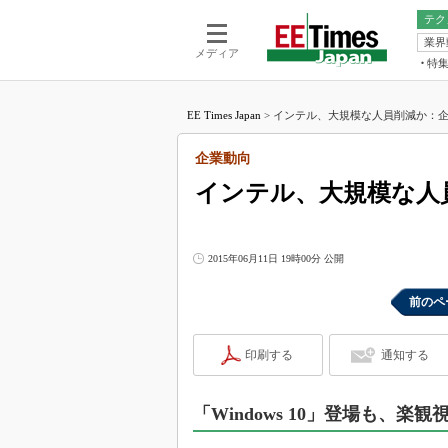
テク
業界
電池／エネル
ア
メディア
特
メ
福田昭の
LS
EE Times Japan
>
インテル、大規模な人員削減か：企業動
福田昭の
マ
湯之上隆
企業動向
FP
大山聡の
インテル、大規模な人
大原雄介
ック
リタイア
2015年06月11日 19時00分 公開
学漂流記
前のペ
世界を「
踊るバズワ
Buzzwo
印刷する
通知する
この10
で起こる
「Windows 10」登場も、楽観
製品分解