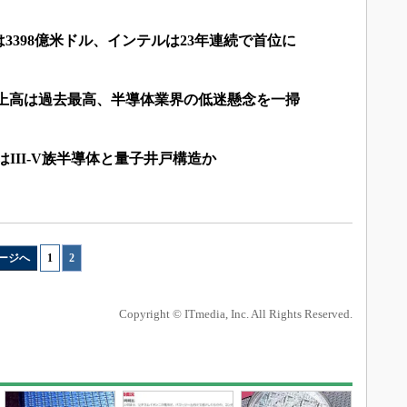
は3398億米ドル、インテルは23年連続で首位に
-9月期売上高は過去最高、半導体業界の低迷懸念を一掃
、鍵はIII-V族半導体と量子井戸構造か
ージへ
1
|
2
Copyright © ITmedia, Inc. All Rights Reserved.