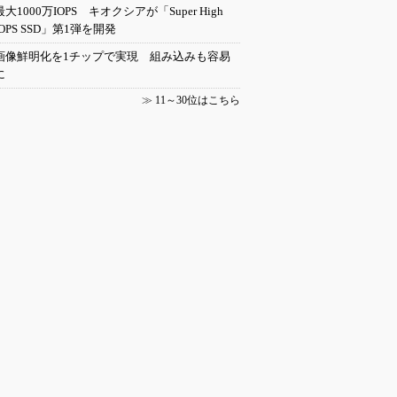
最大1000万IOPS キオクシアが「Super High
IOPS SSD」第1弾を開発
画像鮮明化を1チップで実現 組み込みも容易
に
≫
11～30位はこちら