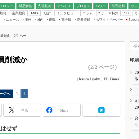
ノロジー
製品解剖
先端技術
デバイス
プロセス
パワー
部品材料
セン
動向
企業動向
統計
インタビュー
コラム
テーマ特集
カ
M&A
5G
ギー
ナログ
無線
集
ニュース
海外
国内
連載
電子版
読者登録
ホワイトペーパー
Specia
フィジカルAI
IoT・エッジコ
モリ
EXPO
Microchip情報
ストレージ通信
EE Times Japan×EDN Japan統合電
エッジAI
子版
I
SEMICON Japan
向（2/2 ペー...
デバイス通信
パワーエレクトロニクス
電子ブックレット
イコン
CEATEC
のナノフォーカス
半導体後工程
GA
EdgeTech＋
業界スコープ
員削減か
読者調査（EE Times Research）
印刷
TECHNO-FRONT
のエレ・組み込みプレイバ
（2/2 ページ）
カーボンニュートラル
2
人とくるま展
版
IoT
[
Jessica Lipsky
，
EE Times
]
直前エンジニアの社会人大
電源設計（EDN Japan）
「
ージへ
1
|
2
数字」で回してみよう
エレクトロニクス入門（EDN
A
Japan）
ード ～Behind the
2
rd
見る
Share
年で起こったこと、次の10年
台
こと
4
視はせず
で探るアジアの新トレンド