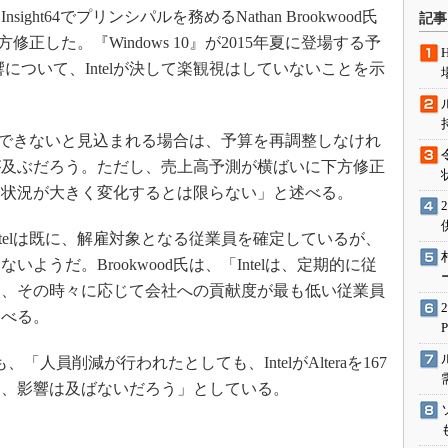
術を知る
ht64でプリンシパルを務めるNathan Brookwood氏
記事
エンジニア”が仕掛けた社内
修正した。『Windows 10』が2015年夏に登場する予
念の180日
について、Intelが決して楽観視はしていないことを示
ションは日本を救うのか
IoT通信
確保できないと見込まれる場合は、予算を再調整しなけれ
ナリスト「未来展望」
が及ぶだろう。ただし、売上高予測が横ばいに下方修正
愛されないエンジニア」の
用状況が大きく変化するとは限らない」と述べる。
行動論
と、Intelは既に、解雇対象となる従業員を確定しているが、
ようだ。Brookwood氏は、「Intelは、定期的に従
め、その時々に応じて会社への貢献度が最も低い従業員
述べる。
れも、「人員削減が行われたとしても、IntelがAlteraを167
は、影響は及ばないだろう」としている。