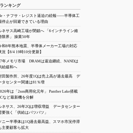
ランキング
He・ナフサ・レジスト逼迫の続報――半導体工
場停止が回避できている理由
ルネサス高崎工場が閉鎖へ 「6インチライン維
持限界」 操業50年
令和8年熊本地震、半導体メーカー工場の対応
状況【8/4 19時10分更新】
27年メモリ市場 DRAMは逼迫継続、NANDは
供給緩和へ
村田製作所、26年度1Qは売上高が過去最高 デ
ータセンター関連は81％増
2026年は「2nm商用化元年」 Panther Lake搭載
PCなど最新機を分解
ルネサス、26年2Qは増収増益 データセンター
需要強く「供給はパツパツ」
ソニー半導体は1Q過去最高益、スマホ市況停滞
も主要顧客ら拡大