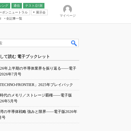
シング
通信
テスト/計測
ーボンニュートラル
展示会
マイページ
全記事一覧
l
ンピューティング
して読む 電子ブックレット
IER
026年上半期の半導体業界を振り返る――電子
2026年7月号
TECHNO-FRONTIER」2025年プレイバック
I時代のメモリ／ストレージ覇権――電子版
026年5月号
湾の半導体戦略 強みと限界――電子版2026年
月号