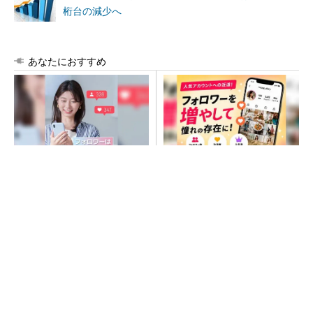
桁台の減少へ
あなたにおすすめ
SNSアカウントを着実に成
SNSアカウントを着実に成
長。実はみんなココ使ってま
長。実はみんなココ使ってま
す。
す。
PR(Dreaw合同会社)
PR(Dreaw合同会社)
令和8年熊本地震、半導体メーカー工場の対応
状況
ルネサス高崎工場が閉鎖へ 「6インチライン維