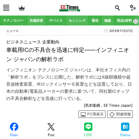
テクノロジー
先端技術
デバイス
センシング
通信
無線
部品/材料
ニュース
2013年11月27日
ビジネスニュース 企業動向
車載用ICの不具合を迅速に特定――インフィニオ
ン ジャパンの解析ラボ
インフィニオン テクノロジーズ ジャパンは、本社オフィス内の
「解析ラボ」をプレスに公開した。解析ラボにはX線顕微鏡や超
音波検査装置、IRロックインサーモ装置などを設置しており、日
本の自動車/電装品メーカーの要求に基づいて、同社製ICチップ
の不具合解析などを迅速に行っている。
[馬本隆綱，EE Times Japan]
PC用表示
関連情報
Share
Post
LINE
Hatena