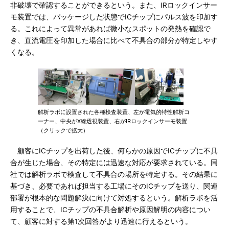
非破壊で確認することができるという。また、IRロックインサー
モ装置では、パッケージした状態でICチップにパルス波を印加す
る。これによって異常があれば微小なスポットの発熱を確認で
き、直流電圧を印加した場合に比べて不具合の部分が特定しやす
くなる。
解析ラボに設置された各種検査装置、左が電気的特性解析コ
ーナー、中央がX線透視装置、右がIRロックインサーモ装置
（クリックで拡大）
顧客にICチップを出荷した後、何らかの原因でICチップに不具
合が生じた場合、その特定には迅速な対応が要求されている。同
社では解析ラボで検査して不具合の場所を特定する。その結果に
基づき、必要であれば担当する工場にそのICチップを送り、関連
部署が根本的な問題解決に向けて対処するという。解析ラボを活
用することで、ICチップの不具合解析や原因解明の内容につい
て、顧客に対する第1次回答がより迅速に行えるという。