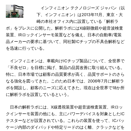
インフィニオン テクノロジーズ ジャパン（以
下、インフィニオン）は2013年11月、東京・大
崎の本社オフィス内に設置している「解析ラ
ボ」をプレスに公開した。解析ラボにはX線顕微鏡や超音波検査
装置、IRロックインサーモ装置などを備え、日本の自動車/電装
品メーカーの要求に基づいて、同社製ICチップの不具合解析など
を迅速に行っている。
インフィニオンは、車載向けICチップ製品について、全世界で
「不良ゼロ」を目標に掲げ、製品の品質改善に取り組んでいる。
特に、日本市場では顧客の品質要求が高く、品質サポートのさら
なる強化を図ってきた。このため日本では、2006年7月に解析ラ
ボを開設し、顧客のニーズに応えてきた。現在は全世界で18か所
に解析ラボを設置しているという。
日本の解析ラボには、X線透視装置や超音波検査装置、IRロッ
クインサーモ装置の他にも、主にパワーデバイスを対象としたIC
テスターなどが設置されている。これらの装置を使って、ICパッ
ケージ内部のダイパッドや特定リードのはく離、クラックなどを