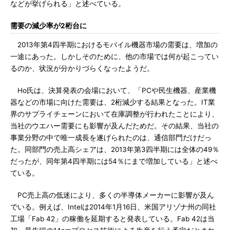
などが挙げられる」と述べている。
需要の減少率が2桁台に
2013年第4四半期におけるモバイル機器市場の需要は、増加の
一途にあった。しかしそのために、他の市場では何が起こってい
るのか、状況が分かりづらくなったようだ。
Ho氏は、決算発表の会場において、「PCや民生機器、産業機
器などの市場に向けた需要は、2桁減少する結果となった。IT業
界のサプライチェーンにおいて在庫調整が行われたことにより、
当社のウエハー需要にも影響が及んだためだ。その結果、当社の
事業分野の中で唯一成長を遂げられたのは、通信部門だけだっ
た。同部門の売上高シェアは、2013年第3四半期には全体の49％
だったが、同年第4四半期には54％にまで増加している」と述べ
ている。
PC売上高の低迷により、多くの半導体メーカーに影響が及ん
でいる。例えば、Intelは2014年1月16日、米国アリゾナ州の同社
工場「Fab 42」の稼働を延期すると発表している。Fab 42は当