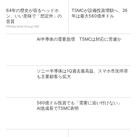
64年の歴史が宿るヘッドホ
TSMCが設備投資増額へ、26
ン、いい意味で「想定外」の
年は最大560億米ドル
音質
PR(Marshall Group AB)
AI半導体の需要急増 TSMCは対応に苦慮か
ソニー半導体は1Q過去最高益、スマホ市況停滞
も主要顧客ら拡大
560億ドル投資でも「需要に追い付けない」
AI急成長でTSMC表明