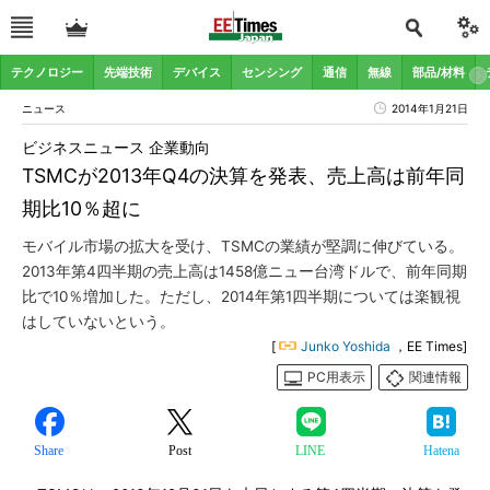
テクノロジー
先端技術
デバイス
センシング
通信
無線
部品/材料
ニュース
2014年1月21日
ビジネスニュース 企業動向
TSMCが2013年Q4の決算を発表、売上高は前年同
期比10％超に
モバイル市場の拡大を受け、TSMCの業績が堅調に伸びている。
2013年第4四半期の売上高は1458億ニュー台湾ドルで、前年同期
比で10％増加した。ただし、2014年第1四半期については楽観視
はしていないという。
[
Junko Yoshida
，EE Times]
PC用表示
関連情報
Share
Post
LINE
Hatena