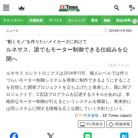
テクノロジー
先端技術
デバイス
センシング
通信
無線
部品/材料
ニュース
2014年11月19日
”動くモノ”を作りたいメイカーズに向けて
ルネサス、誰でもモーター制御できる仕組みを公
開へ
（3/3 ページ）
ルネサス エレクトロニクスは2014年11月、個人レベルでは作り
づらいモーター制御システムを簡単に制作できるようにすること
を目指した開発プロジェクトを立ち上げたと発表した。既に同プ
ロジェクトで、C言語プログラムを記述するスキルがあれば、本
格的なモーター制御が行えるというシステムを構築し、将来的に
は同システムに関する情報を広く公開していく方針だという。
[
竹本達哉
，EE Times Japan]
PC用表示
関連情報