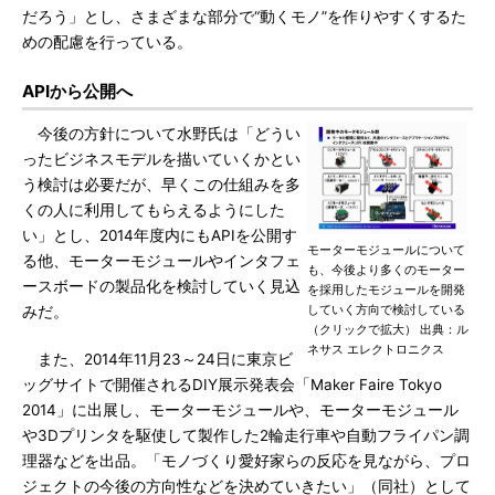
だろう」とし、さまざまな部分で“動くモノ”を作りやすくするた
めの配慮を行っている。
APIから公開へ
今後の方針について水野氏は「どうい
ったビジネスモデルを描いていくかとい
う検討は必要だが、早くこの仕組みを多
くの人に利用してもらえるようにした
い」とし、2014年度内にもAPIを公開す
モーターモジュールについて
る他、モーターモジュールやインタフェ
も、今後より多くのモーター
ースボードの製品化を検討していく見込
を採用したモジュールを開発
していく方向で検討している
みだ。
（クリックで拡大） 出典：ル
ネサス エレクトロニクス
また、2014年11月23～24日に東京ビ
ッグサイトで開催されるDIY展示発表会「Maker Faire Tokyo
2014」に出展し、モーターモジュールや、モーターモジュール
や3Dプリンタを駆使して製作した2輪走行車や自動フライパン調
理器などを出品。「モノづくり愛好家らの反応を見ながら、プロ
ジェクトの今後の方向性などを決めていきたい」（同社）として