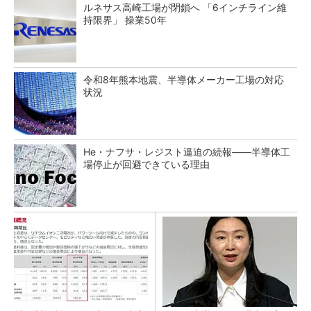
ルネサス高崎工場が閉鎖へ 「6インチライン維
持限界」 操業50年
令和8年熊本地震、半導体メーカー工場の対応
状況
He・ナフサ・レジスト逼迫の続報――半導体工
場停止が回避できている理由