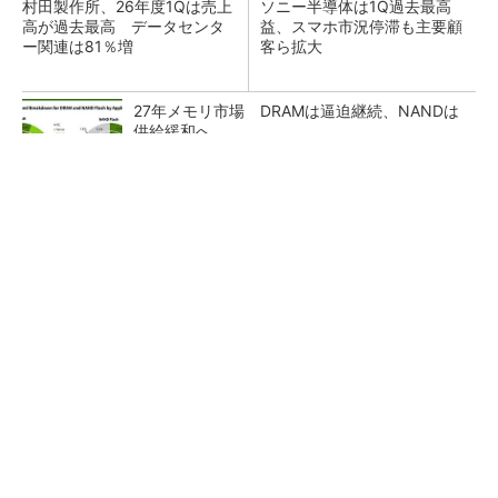
村田製作所、26年度1Qは売上
ソニー半導体は1Q過去最高
高が過去最高 データセンタ
益、スマホ市況停滞も主要顧
ー関連は81％増
客ら拡大
27年メモリ市場 DRAMは逼迫継続、NANDは
供給緩和へ
マイクロン、AI需要で広島工場増強へ起工式
1.5兆円投資
ルネサス、26年2Qは増収増益 データセンタ
ー需要強く「供給はパツパツ」