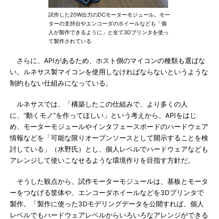
試作した20W出力のDCモーターモジュール。モー
ターの支持台やエンコーダのホイールなども「個
人が製作できるように」と全て3Dプリンタを使っ
て製作されている
さらに、APIがあるため、ホスト側のマイコンの種類も選ばな
い。ルネサス製マイコンを使用しなければならないというような
制約もない仕組みになっている。
ルネサスでは、「構築したこの仕組みで、より多くの人
に、“動くモノ”を作ってほしい」という考えから、APIをはじ
め、モーターモジュールやインタフェースボードのハードウェア
情報などを「可能な限りオープンソースとして開示することを検
討している」（水野氏）とし、個人レベルでハードウェアなども
アレンジして使いこなせるような環境作りを目指す方針だ。
そうした観点から、試作モーターモジュールは、基板とモータ
ーをつなげる筐体や、エンコーダホイールなどを3Dプリンタで
製作。「製作に使った3Dモデリングデータを公開すれば、個人
レベルでもハードウェアレベルからいろいろなアレンジができる