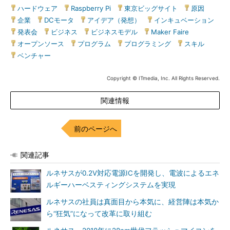
ハードウェア
|
Raspberry Pi
|
東京ビッグサイト
|
原因
|
企業
|
DCモータ
|
アイデア（発想）
|
インキュベーション
|
発表会
|
ビジネス
|
ビジネスモデル
|
Maker Faire
|
オープンソース
|
プログラム
|
プログラミング
|
スキル
|
ベンチャー
Copyright © ITmedia, Inc. All Rights Reserved.
関連情報
前のページへ
関連記事
ルネサスが0.2V対応電源ICを開発し、電波によるエネ
ルギーハーベスティングシステムを実現
ルネサスの社員は真面目から本気に、経営陣は本気か
ら“狂気”になって改革に取り組む