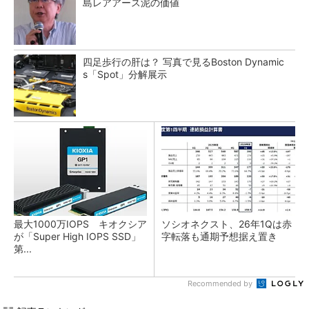
島レアアース泥の価値
四足歩行の肝は？ 写真で見るBoston Dynamic
s「Spot」分解展示
最大1000万IOPS キオクシア
ソシオネクスト、26年1Qは赤
が「Super High IOPS SSD」
字転落も通期予想据え置き
第...
Recommended by