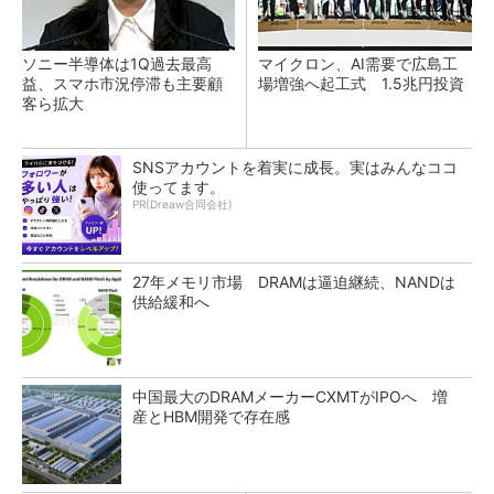
ソニー半導体は1Q過去最高
マイクロン、AI需要で広島工
益、スマホ市況停滞も主要顧
場増強へ起工式 1.5兆円投資
客ら拡大
SNSアカウントを着実に成長。実はみんなココ
使ってます。
PR(Dreaw合同会社)
27年メモリ市場 DRAMは逼迫継続、NANDは
供給緩和へ
中国最大のDRAMメーカーCXMTがIPOへ 増
産とHBM開発で存在感