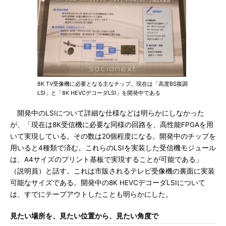
8K TV受像機に必要となる主なチップ。現在は「高度BS復調
LSI」と「8K HEVCデコーダLSI」を開発中である
開発中のLSIについて詳細な仕様などは明らかにしなかった
が、「現在は8K受信機に必要な同様の回路を、高性能FPGAを用
いて実現している。その数は20個程度になる。開発中のチップを
用いると4種類で済む。これらのLSIを実装した受信機モジュール
は、A4サイズのプリント基板で実現することが可能である」
（説明員）と話す。これは市販されるテレビ受像機の裏面に実装
可能なサイズである。開発中の8K HEVCデコーダLSIについて
は、すでにテープアウトしたことも明らかにした。
見たい場所を、見たい位置から、見たい角度で