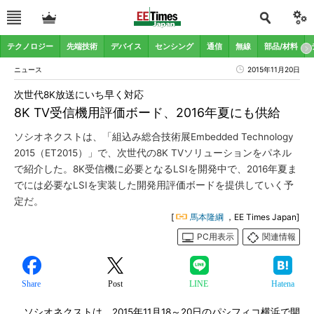
テクノロジー
先端技術
デバイス
センシング
通信
無線
部品/材料
ニュース
2015年11月20日
次世代8K放送にいち早く対応
8K TV受信機用評価ボード、2016年夏にも供給
ソシオネクストは、「組込み総合技術展Embedded Technology
2015（ET2015）」で、次世代の8K TVソリューションをパネル
で紹介した。8K受信機に必要となるLSIを開発中で、2016年夏ま
でには必要なLSIを実装した開発用評価ボードを提供していく予
定だ。
[
馬本隆綱
，EE Times Japan]
PC用表示
関連情報
Share
Post
LINE
Hatena
ソシオネクストは、2015年11月18～20日のパシフィコ横浜で開