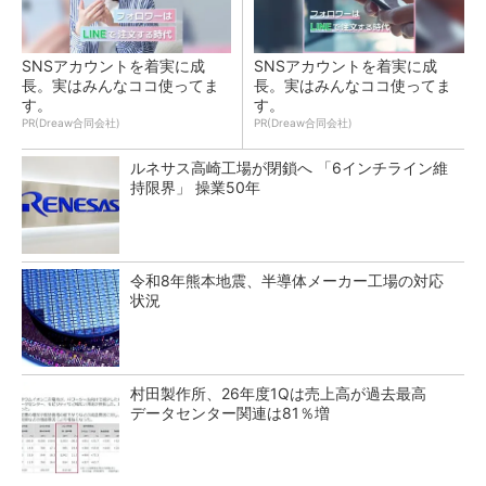
SNSアカウントを着実に成
SNSアカウントを着実に成
長。実はみんなココ使ってま
長。実はみんなココ使ってま
す。
す。
PR(Dreaw合同会社)
PR(Dreaw合同会社)
ルネサス高崎工場が閉鎖へ 「6インチライン維
持限界」 操業50年
令和8年熊本地震、半導体メーカー工場の対応
状況
村田製作所、26年度1Qは売上高が過去最高
データセンター関連は81％増