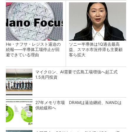
He・ナフサ・レジスト逼迫の
ソニー半導体は1Q過去最高
続報――半導体工場停止が回
益、スマホ市況停滞も主要顧
避できている理由
客ら拡大
マイクロン、AI需要で広島工場増強へ起工式
1.5兆円投資
27年メモリ市場 DRAMは逼迫継続、NANDは
供給緩和へ