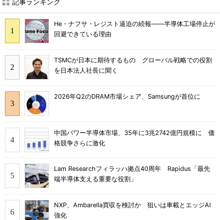
記事ランキング
He・ナフサ・レジスト逼迫の続報――半導体工場停止が
回避できている理由
TSMCが日本に期待するもの グローバル戦略での役割
を日本法人社長に聞く
2026年Q2のDRAM市場シェア、Samsungが首位に
中国パワー半導体市場、35年に3兆2742億円規模に 価
格競争さらに激化
Lam Researchフィラッハ拠点40周年 Rapidus「最先
端半導体支える重要な役割」
NXP、Ambarella買収を検討か 狙いは車載とエッジAI
強化