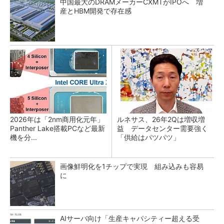
中国最大のDRAMメーカーCXMTがIPOへ 増
産とHBM開発で存在感
2026年は「2nm商用化元年」
ルネサス、26年2Qは増収増
Panther Lake搭載PCなど最新
益 データセンター需要強く
機を分...
「供給はパツパツ」
画像鮮明化を1チップで実現 組み込みも容易
に
AIサーバ向け「生産キャパシティー超える受