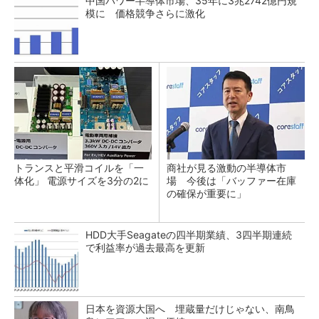
中国パワー半導体市場、35年に3兆2742億円規
模に 価格競争さらに激化
トランスと平滑コイルを「一
商社が見る激動の半導体市
体化」 電源サイズを3分の2に
場 今後は「バッファー在庫
の確保が重要に」
HDD大手Seagateの四半期業績、3四半期連続
で利益率が過去最高を更新
日本を資源大国へ 埋蔵量だけじゃない、南鳥