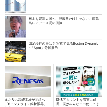
日本を資源大国へ 埋蔵量だけじゃない、南鳥
島レアアース泥の価値
四足歩行の肝は？ 写真で見るBoston Dynamic
s「Spot」分解展示
ルネサス高崎工場が閉鎖へ
SNSアカウントを着実に成
「6インチライン維持限界」
長。実はみんなココ使ってま