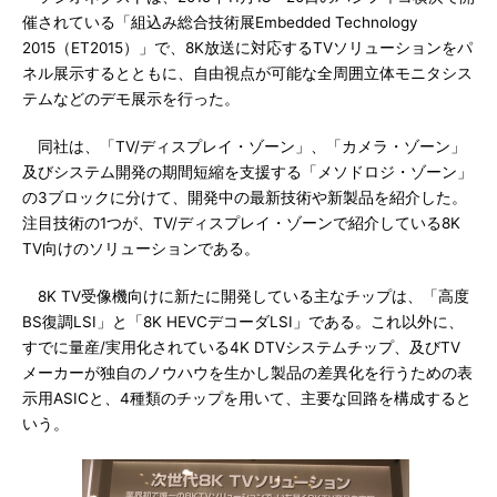
催されている「組込み総合技術展Embedded Technology
2015（ET2015）」で、8K放送に対応するTVソリューションをパ
ネル展示するとともに、自由視点が可能な全周囲立体モニタシス
テムなどのデモ展示を行った。
同社は、「TV/ディスプレイ・ゾーン」、「カメラ・ゾーン」
及びシステム開発の期間短縮を支援する「メソドロジ・ゾーン」
の3ブロックに分けて、開発中の最新技術や新製品を紹介した。
注目技術の1つが、TV/ディスプレイ・ゾーンで紹介している8K
TV向けのソリューションである。
8K TV受像機向けに新たに開発している主なチップは、「高度
BS復調LSI」と「8K HEVCデコーダLSI」である。これ以外に、
すでに量産/実用化されている4K DTVシステムチップ、及びTV
メーカーが独自のノウハウを生かし製品の差異化を行うための表
示用ASICと、4種類のチップを用いて、主要な回路を構成すると
いう。