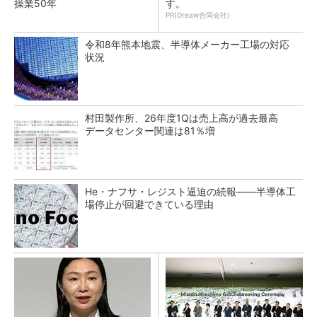
操業50年
す。
PR(Dreaw合同会社)
令和8年熊本地震、半導体メーカー工場の対応
状況
村田製作所、26年度1Qは売上高が過去最高
データセンター関連は81％増
He・ナフサ・レジスト逼迫の続報――半導体工
場停止が回避できている理由