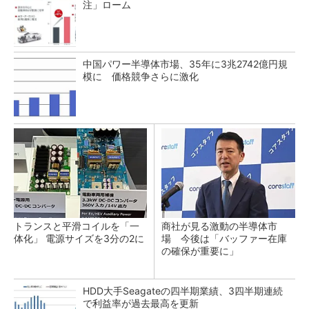
注」ローム
中国パワー半導体市場、35年に3兆2742億円規
模に 価格競争さらに激化
トランスと平滑コイルを「一
商社が見る激動の半導体市
体化」 電源サイズを3分の2に
場 今後は「バッファー在庫
の確保が重要に」
HDD大手Seagateの四半期業績、3四半期連続
で利益率が過去最高を更新