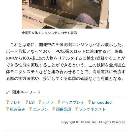
全周囲立体モニタシステムのデモ表示
これとは別に、開発中の画像認識エンジンもパネル展示した。
ボード形状となっており、PC拡張スロットに追加すると、映像
の中から100人以上の人物をリアルタイムに検出/追跡することが
できる性能を実現することができるという。この技術を全周囲立
体モニタシステムなどと組み合わせることで、高速道路に合流す
る際の後方確認や、接近してくる車両の確認なども可能となる。
関連キーワード
テレビ
|
LSI
|
カメラ
|
ディスプレイ
|
Embedded
|
組み込み
|
エンジン
|
画像認識
|
ソシオネクスト
Copyright © ITmedia, Inc. All Rights Reserved.